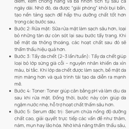
điểm, kem chống nắng và bã nhờn tích tụ sau cả
ngày dài. Nhờ đó, da được “giải phóng” khỏi bụi bẩn,
tạo nền tảng sạch để hấp thu dưỡng chất tốt hơn
trong các bước sau.
Bước 2: Rửa mặt: Sữa rửa mặt làm sạch sâu hơn, loại
bỏ những tàn dư còn sót lại sau bước tẩy trang. Khi
bề mặt da thông thoáng, các hoạt chất sau đó sẽ
thẩm thấu hiệu quả hơn.
Bước 3: Tẩy da chết (2–3 lần/tuần): Tẩy da chết giúp
loại bỏ lớp sừng già cỗi – nguyên nhân khiến da xỉn
màu, bí tắc. Khi lớp da chết được làm sạch, bề mặt da
mịn màng hơn và quá trình tái tạo da diễn ra mạnh
mẽ.
Bước 4: Toner: Toner giúp cân bằng pH và làm dịu da
sau khi rửa mặt. Đồng thời, bước này còn giúp da
ngậm nước nhẹ, hỗ trợ hoạt chất thấm sâu hơn.
Bước 5: Serum đặc trị: Serum chứa nồng độ dưỡng
chất cao, giải quyết trực tiếp các vấn đề như thâm,
nám, mụn hay lão hóa. Nhờ khả năng thẩm thấu sâu,