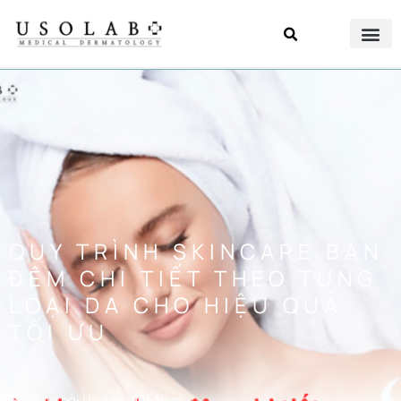
QUY TRÌNH SKINCARE BAN
ĐÊM CHI TIẾT THEO TỪNG
LOẠI DA CHO HIỆU QUẢ
TỐI ƯU
Đăng bởi
Usolab Việt Nam