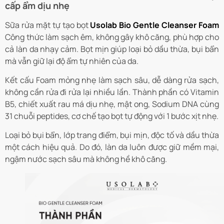
cấp ẩm dịu nhẹ
Sữa rửa mặt tự tạo bọt
Usolab Bio Gentle Cleanser Foam
Công thức làm sạch êm, không gây khô căng, phù hợp cho
cả làn da nhạy cảm. Bọt mịn giúp loại bỏ dầu thừa, bụi bẩn
mà vẫn giữ lại độ ẩm tự nhiên của da.
Kết cấu Foam mỏng nhẹ làm sạch sâu, dễ dàng rửa sạch,
không cần rửa đi rửa lại nhiều lần. Thành phần có Vitamin
B5, chiết xuất rau má dịu nhẹ, mật ong, Sodium DNA cùng
31 chuỗi peptides, cơ chế tạo bọt tự động với 1 bước xịt nhẹ.
Loại bỏ bụi bẩn, lớp trang điểm, bụi mịn, độc tố và dầu thừa
một cách hiệu quả. Do đó, làn da luôn được giữ mềm mại,
ngậm nước sạch sâu mà không hề khô căng.