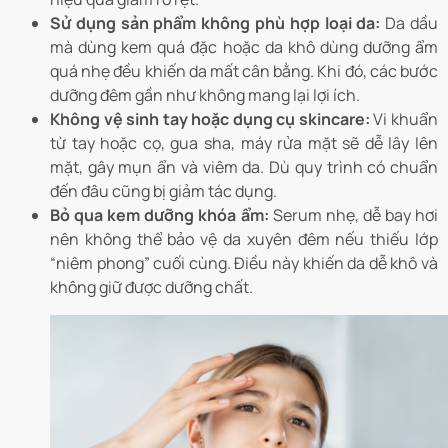
Sử dụng sản phẩm không phù hợp loại da:
Da dầu
mà dùng kem quá đặc hoặc da khô dùng dưỡng ẩm
quá nhẹ đều khiến da mất cân bằng. Khi đó, các bước
dưỡng đêm gần như không mang lại lợi ích.
Không vệ sinh tay hoặc dụng cụ skincare:
Vi khuẩn
từ tay hoặc cọ, gua sha, máy rửa mặt sẽ dễ lây lên
mặt, gây mụn ẩn và viêm da. Dù quy trình có chuẩn
đến đâu cũng bị giảm tác dụng.
Bỏ qua kem dưỡng khóa ẩm:
Serum nhẹ, dễ bay hơi
nên không thể bảo vệ da xuyên đêm nếu thiếu lớp
“niêm phong” cuối cùng. Điều này khiến da dễ khô và
không giữ được dưỡng chất.