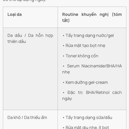
Loại da
Routine khuyến nghị (tóm
tắt)
Da dầu / Da hỗn hợp
• Tẩy trang dạng nước/gel
thiên dầu
• Rửa mặt tạo bọt nhẹ
• Toner không cồn
• Serum Niacinamide/BHA/HA
nhẹ
• Kem dưỡng gel-cream
• Đặc trị: BHA/Retinol cách
ngày
Da khô / Da thiếu ẩm
• Tẩy trang dạng sữa/dầu
• Rửa mặt dịu nhẹ, ít bọt