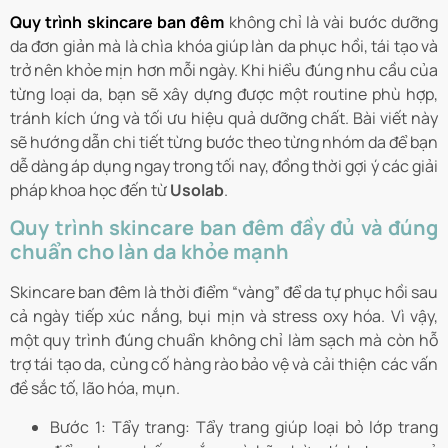
Quy trình skincare ban đêm
không chỉ là vài bước dưỡng
da đơn giản mà là chìa khóa giúp làn da phục hồi, tái tạo và
trở nên khỏe mịn hơn mỗi ngày. Khi hiểu đúng nhu cầu của
từng loại da, bạn sẽ xây dựng được một routine phù hợp,
tránh kích ứng và tối ưu hiệu quả dưỡng chất. Bài viết này
sẽ hướng dẫn chi tiết từng bước theo từng nhóm da để bạn
dễ dàng áp dụng ngay trong tối nay, đồng thời gợi ý các giải
pháp khoa học đến từ
Usolab
.
Quy trình skincare ban đêm đầy đủ và đúng
chuẩn cho làn da khỏe mạnh
Skincare ban đêm là thời điểm “vàng” để da tự phục hồi sau
cả ngày tiếp xúc nắng, bụi mịn và stress oxy hóa. Vì vậy,
một quy trình đúng chuẩn không chỉ làm sạch mà còn hỗ
trợ tái tạo da, củng cố hàng rào bảo vệ và cải thiện các vấn
đề sắc tố, lão hóa, mụn.
Bước 1: Tẩy trang: Tẩy trang giúp loại bỏ lớp trang