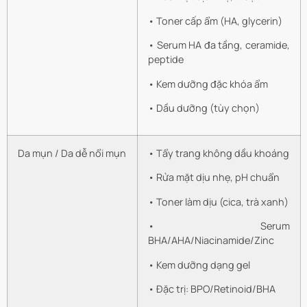
• Toner cấp ẩm (HA, glycerin)
• Serum HA đa tầng, ceramide,
peptide
• Kem dưỡng đặc khóa ẩm
• Dầu dưỡng (tùy chọn)
Da mụn / Da dễ nổi mụn
• Tẩy trang không dầu khoáng
• Rửa mặt dịu nhẹ, pH chuẩn
• Toner làm dịu (cica, trà xanh)
• Serum
BHA/AHA/Niacinamide/Zinc
• Kem dưỡng dạng gel
• Đặc trị: BPO/Retinoid/BHA