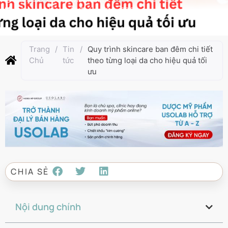
Cập nhật lần cuối:
Tháng 12 4, 2025
Trang
/
Tin
/
Quy trình skincare ban đêm chi tiết
Chủ
tức
theo từng loại da cho hiệu quả tối
ưu
CHIA SẺ
Nội dung chính