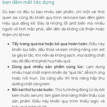
ban đêm mất tác dụng
Dù bạn có đầu tư bao nhiêu sản phẩm, chỉ một vài thói
quen sai cũng đủ khiến quy trình skincare ban đêm giảm
hiệu quả đáng kể. Đây là những lỗi phổ biến mà nhiều
người vô tình mắc phải, dẫn đến da không cải thiện hoặc
thậm chí tệ hơn.
Tẩy trang qua loa hoặc bỏ qua hoàn toàn:
Điều này
khiến bụi bẩn, dầu thừa và kem chống nắng còn sót
lại gây bí tắc. Khi nền da không sạch, mọi dưỡng chất
sau đó đều khó phát huy hiệu quả.
Dùng quá nhiều sản phẩm cùng lúc:
Lạm dụng
nhiều hoạt chất mạnh khiến da “quá tải”, dễ kích ứng
hoặc nổi mụn. Da càng yếu thì khả năng hấp thu
dưỡng chất càng kém.
Bôi sai thứ tự các bước:
Thứ tự không đúng (ví dụ bôi
kem trước serum) làm giảm khả năng thẩm thấu của
sản phẩm. Điều này khiến quy trình thiếu logic và
hiệu quả giảm rõ rệt.