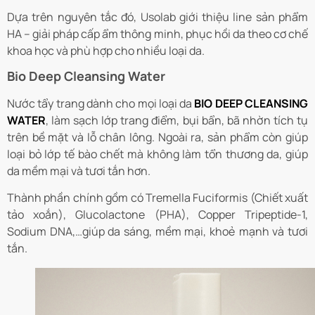
Dựa trên nguyên tắc đó, Usolab giới thiệu line sản phẩm
HA – giải pháp cấp ẩm thông minh, phục hồi da theo cơ chế
khoa học và phù hợp cho nhiều loại da.
Bio Deep Cleansing Water
Nước tẩy trang dành cho mọi loại da
BIO DEEP CLEANSING
WATER
, làm sạch lớp trang điểm, bụi bẩn, bã nhờn tích tụ
trên bề mặt và lỗ chân lông. Ngoài ra, sản phẩm còn giúp
loại bỏ lớp tế bào chết mà không làm tổn thương da, giúp
da mềm mại và tươi tắn hơn.
Thành phần chính gồm có Tremella Fuciformis (Chiết xuất
tảo xoắn), Glucolactone (PHA), Copper Tripeptide-1,
Sodium DNA,…giúp da sáng, mềm mại, khoẻ mạnh và tươi
tắn.