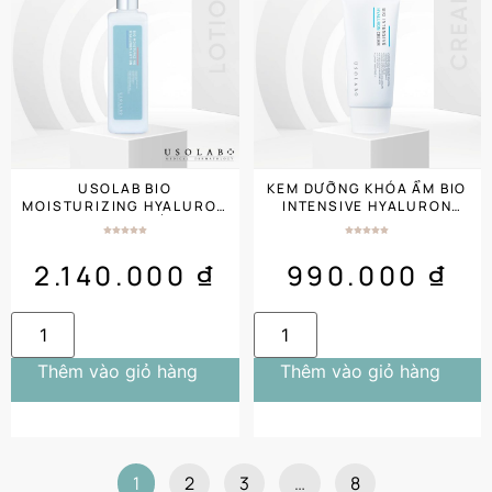
USOLAB BIO
KEM DƯỠNG KHÓA ẨM BIO
MOISTURIZING HYALURON
INTENSIVE HYALURON
LOTION 500ML CẤP NƯỚC
CREAM 50ML
CHO DA
2.140.000
₫
990.000
₫
Thêm vào giỏ hàng
Thêm vào giỏ hàng
1
2
3
…
8