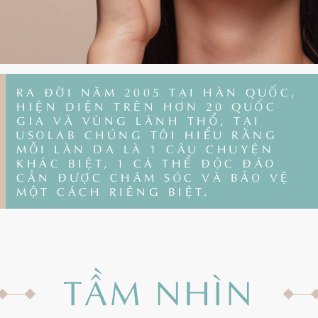
RA ĐỜI NĂM 2005 TẠI HÀN QUỐC,
HIỆN DIỆN TRÊN HƠN 20 QUỐC
GIA VÀ VÙNG LÃNH THỔ, TẠI
USOLAB CHÚNG TÔI HIỂU RẰNG
MỖI LÀN DA LÀ 1 CÂU CHUYỆN
KHÁC BIỆT, 1 CÁ THỂ ĐỘC ĐÁO
CẦN ĐƯỢC CHĂM SÓC VÀ BẢO VỆ
MỘT CÁCH RIÊNG BIỆT.
TẦM NHÌN