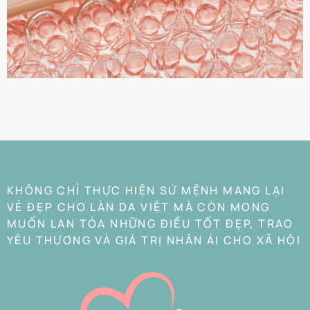
KHÔNG CHỈ THỰC HIỆN SỨ MỆNH MANG LẠI
VẺ ĐẸP CHO LÀN DA VIỆT MÀ CÒN MONG
MUỐN LAN TỎA NHỮNG ĐIỀU TỐT ĐẸP, TRAO
YÊU THƯƠNG VÀ GIÁ TRỊ NHÂN ÁI CHO XÃ HỘI