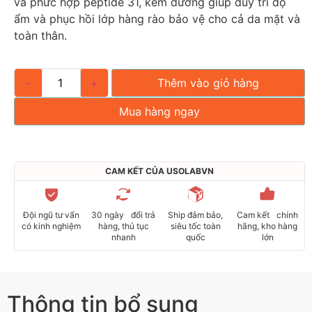
và phức hợp peptide 31, kem dưỡng giúp duy trì độ
ẩm và phục hồi lớp hàng rào bảo vệ cho cả da mặt và
toàn thân.
-
+
Thêm vào giỏ hàng
Mua hàng ngay
CAM KẾT CỦA USOLABVN
Đội ngũ tư vấn
30 ngày đổi trả
Ship đảm bảo,
Cam kết chính
có kinh nghiệm
hàng, thủ tục
siêu tốc toàn
hãng, kho hàng
nhanh
quốc
lớn
Thông tin bổ sung