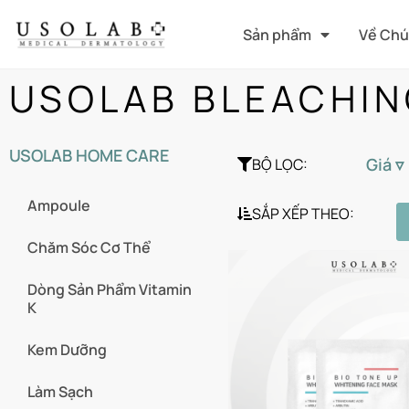
Sản phẩm
Về Chú
USOLAB BLEACHIN
USOLAB HOME CARE
Giá ▿
BỘ LỌC:
Ampoule
SẮP XẾP THEO:
Chăm Sóc Cơ Thể
Dòng Sản Phẩm Vitamin
K
Kem Dưỡng
Làm Sạch