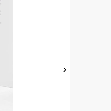
ốm nâu, mang lại làn da sáng mịn.
ệ da, giúp da mềm mịn và khỏe mạnh.
và tăng độ đàn hồi cho da.
, duy trì làn da khỏe mạnh.
thành pheomelanin.
 tăng sắc tố như nám, sạm, tàn nhang,