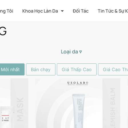
ng Tôi
Khoa Học Làn Da
Đối Tác
Tin Tức & Sự 
G
Loại da ▿
Mới nhất
Bán chạy
Giá Thấp Cao
Giá Cao Th