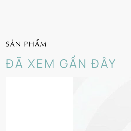
Ưu điểm của lin
Dòng sản phẩm Bleaching 
màu. Với công thức tối 
trong. Dưới đây là những 
da.
SẢN PHẨM
Trong bộ sản phẩm l
dưỡng sáng da như: 
ĐÃ XEM GẦN ĐÂY
Bên cạnh đó, bộ sản
dưỡng và HA giúp cấ
Bộ sản phẩm vô cùng
Nuôi dưỡng làn da k
Sản phẩm dùng được 
Thiết kế sang trọng
Giá thành hợp lý ch
Công dụng nổi 
Dòng sản phẩm Usolab Ble