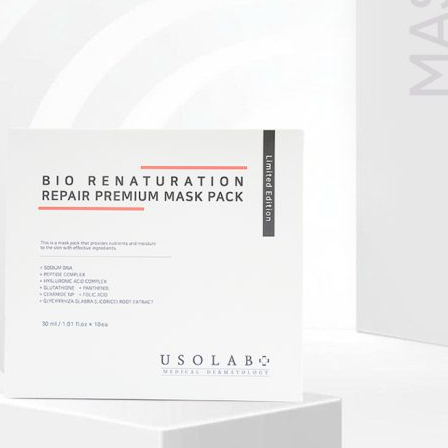
 đều màu da:
Giảm thiểu các vết thâm, nám, tàn nhang và đ
g hàng rào bảo vệ da:
Giữ ẩm, tăng cường hàng rào bảo v
ng độ đàn hồi:
Kích thích sản sinh collagen, giảm nếp nhăn 
g:
Giúp da mịn màng và cải thiện kết cấu da.
ại môi trường:
Chống lại các tác nhân gây hại từ môi trường
ơ chế tác động của Line Bleaching
ình thành Melanin
hế hình thành melanin, chống oxy hóa, chuyển eumelanin 
 hình thành melanin, kích thích sản sinh collagen
hế hình thành melanin
vận chuyển melanin lên thượng bì
 bào chết hóa học
ụng
 nám, sạm, tàn nhang, da không đều màu
aching được thiết kế dành riêng cho làn da gặp vấn đề về