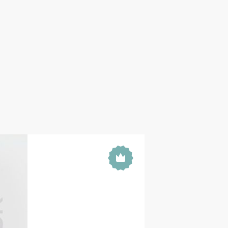
 tố, mang đến làn da sáng mịn và đều
n bảo vệ và nuôi dưỡng da từ sâu bên
ởng cho những ai muốn cải thiện sắc tố
 da hiệu quả gồm hàng loạt hoạt chất
ức hợp 17 chuỗi amino acid giàu dinh
m mại.
hông bắt nắng, không bào mòn da
ám, tàn nhang
mà không gây châm chích