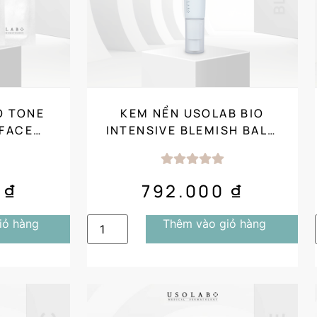
O TONE
KEM NỀN USOLAB BIO
 FACE
INTENSIVE BLEMISH BALM
I
CHE KHUYẾT ĐIỂM CHỐNG
UV
0
₫
792.000
₫
iỏ hàng
Thêm vào giỏ hàng