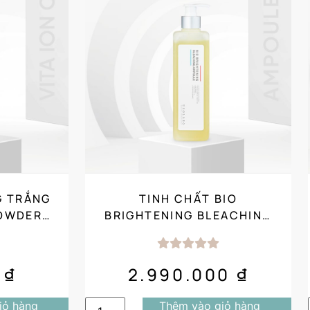
G TRẮNG
TINH CHẤT BIO
POWDER
BRIGHTENING BLEACHING
SALON
AMPOULE (500ML) SALON
SIZE
0
₫
2.990.000
₫
iỏ hàng
Thêm vào giỏ hàng