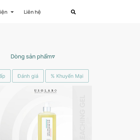
Kiện
Liên hệ
Dòng sản phẩm▿
ấp
Đánh giá
% Khuyến Mại