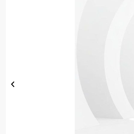
Dưỡng trắng và làm
Cấp ẩm và tăng cườn
Chống lão hóa và tă
Thu nhỏ lỗ chân lôn
Bảo vệ da khỏi tác h
Thành phần & C
Arbutin 2%:
Ức chế h
Glutathione 5%:
Ức c
Ascobic Acid:
Ức chế
Tranexamic 2%:
Ức c
Niaciamide:
Ức chế 
Citric (AHA):
Tẩy tế
Đối tượng sử d
Dành cho da tăng sắc tố,
Dòng sản phẩm Usolab Ble