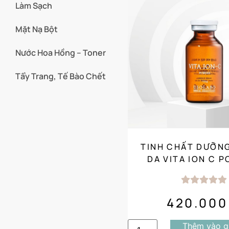
Làm Sạch
Mặt Nạ Bột
Nước Hoa Hồng – Toner
Tẩy Trang, Tế Bào Chết
TINH CHẤT DƯỠN
DA VITA ION C 
(1.5G X 1 NG) 
420.00
Thêm vào g