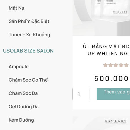
Mặt Nạ
Sản Phẩm Đặc Biệt
Toner – Xịt Khoáng
Ủ TRẮNG MẶT BI
USOLAB SIZE SALON
UP WHITENING
MASK 10 GÓ
Ampoule
500.00
Chăm Sóc Cơ Thể
Thêm vào g
Chăm Sóc Da
Gel Dưỡng Da
Kem Dưỡng