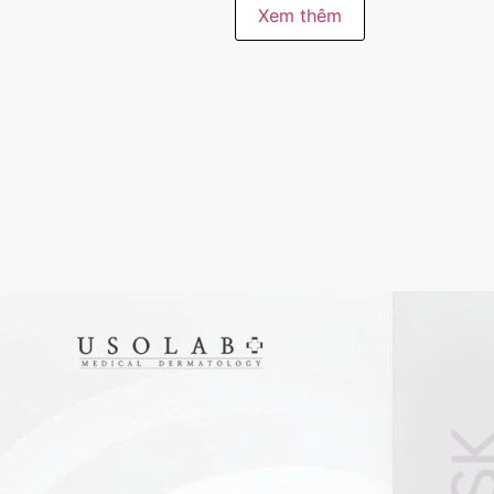
e Bleaching
Xem thêm
của Usolab nổi bật với khả năng điều trị các vấn đề sắc
ưu và thành phần tự nhiên, không chỉ dưỡng trắng mà cò
ưu điểm khiến dòng sản phẩm này trở thành lựa chọn lý tư
ine Bleaching có “công thức vàng” dưỡng trắng da, sáng
Niacinamine, Ascorbic Acid, Arbutin, Tranexamic Acid,…
 phẩm có thể cấp ẩm cho da hiệu quả do được bổ sung ph
p ẩm, tăng cường độ đàn hồi giúp làn da căng mịn và mề
 an toàn: không bít tắc lỗ chân lông, không gây bí da, k
hỏe mạnh: Giảm tình trạng tăng sắc tố, làm mờ vết thâm n
cho nhiều loại da, đặc biệt dùng được cho da nhạy cảm 
, dễ dàng sử dụng
o nhiều đối tượng khách hàng
bật của Usolab Bleaching
aching nổi bật với các công dụng chính sau: