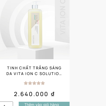
TINH CHẤT TRẮNG SÁNG
DA VITA ION C SOLUTION
1000ML SALON SIZE
2.640.000
₫
Thêm vào giỏ hàng