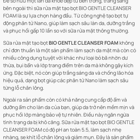
Để sở hữu một làn da khỏe đẹp từ bên trong, trắng sáng
bên ngoài thì sữa rửa mặt tạo bọt BIO GENTLE CLEANSER
FOAM là sự lựa chọn hàng đầu. Từ công nghệ tạo bọt tự
động phân tử Nano, giúp làm sạch sâu làn da, dưỡng trắng
và phục hồi gấp 10 lần so với sữa rửa mặt thông thường.
Sữa rửa mặt tạo bọt
BIO GENTLE CLEANSER FOAM
không
chỉ đơn thuần là một sản phẩm làm sạch da mặt mà còn có
nhiều công dụng tuyệt vời khác như loại bỏ bã nhờn dư
thừa, bụi bẩn và lớp trang điểm trên da mà không gây kích
ứng. Đặc biệt, nó còn giúp trắng sáng da và chống lão hóa
hiệu quả, dạng bọt giúp các phân tử Nano làm sạch sâu
từng lỗ chân lông.
Ngoài ra sản phẩm còn có khả năng cung cấp độ ẩm và
dưỡng ẩm cho làn da của bạn, giúp da trở nên mềm mịn và
phục hồi lớp màng bảo vệ tự nhiên. Điều này ngăn ngừa
tình trạng da bị khô căng. Sữa rửa mặt tạo bọt BIO GENTLE
CLEANSER FOAM có độ pH an toàn 5.5, làm sạch nhẹ
nhàng, se khít lỗ chân lông và giảm mụn. Đây là sản phẩm