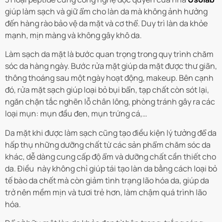
giúp làm sạch và giữ ẩm cho làn da mà không ảnh hưởng
đến hàng rào bảo vệ da mặt và cơ thể. Duy trì làn da khỏe
mạnh, mịn màng và không gây khô da.
Làm sạch da mặt là bước quan trọng trong quy trình chăm
sóc da hàng ngày. Bước rửa mặt giúp da mặt được thư giãn,
thông thoáng sau một ngày hoạt động, makeup. Bên cạnh
đó, rửa mặt sạch giúp loại bỏ bụi bẩn, tạp chất còn sót lại,
ngăn chặn tắc nghẽn lỗ chân lông, phòng tránh gây ra các
loại mụn: mụn đầu đen, mụn trứng cá,…
Da mặt khi được làm sạch cũng tạo điều kiện lý tưởng để da
hấp thụ những dưỡng chất từ các sản phẩm chăm sóc da
khác, dễ dàng cung cấp độ ẩm và dưỡng chất cần thiết cho
da. Điều này không chỉ giúp tái tạo làn da bằng cách loại bỏ
tế bào da chết mà còn giảm tình trạng lão hóa da, giúp da
trở nên mềm mịn và tươi trẻ hơn, làm chậm quá trình lão
hóa.