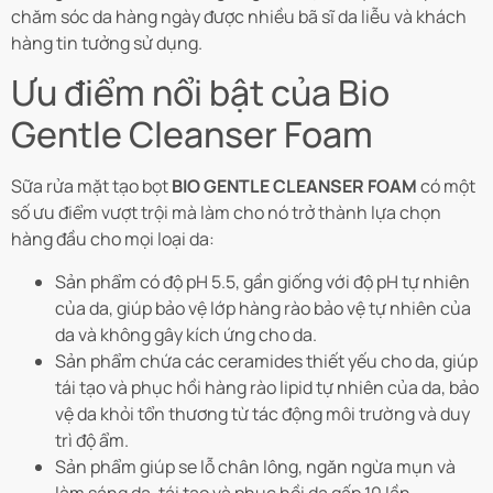
chăm sóc da hàng ngày được nhiều bã sĩ da liễu và khách
hàng tin tưởng sử dụng.
Ưu điểm nổi bật của Bio
Gentle Cleanser Foam
Sữa rửa mặt tạo bọt
BIO GENTLE CLEANSER FOAM
có một
số ưu điểm vượt trội mà làm cho nó trở thành lựa chọn
hàng đầu cho mọi loại da:
Sản phẩm có độ pH 5.5, gần giống với độ pH tự nhiên
của da, giúp bảo vệ lớp hàng rào bảo vệ tự nhiên của
da và không gây kích ứng cho da.
Sản phẩm chứa các ceramides thiết yếu cho da, giúp
tái tạo và phục hồi hàng rào lipid tự nhiên của da, bảo
vệ da khỏi tổn thương từ tác động môi trường và duy
trì độ ẩm.
Sản phẩm giúp se lỗ chân lông, ngăn ngừa mụn và
làm sáng da, tái tạo và phục hồi da gấp 10 lần