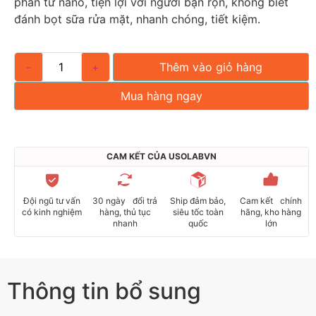
phân tử nano, tiện lợi với người bận rộn, không biết
đánh bọt sữa rửa mặt, nhanh chóng, tiết kiệm.
-
+
Thêm vào giỏ hàng
Mua hàng ngay
CAM KẾT CỦA USOLABVN
Đội ngũ tư vấn
30 ngày đổi trả
Ship đảm bảo,
Cam kết chính
có kinh nghiệm
hàng, thủ tục
siêu tốc toàn
hãng, kho hàng
nhanh
quốc
lớn
Thông tin bổ sung