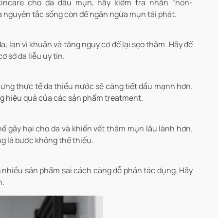
kincare cho da dầu mụn, hãy kiểm tra nhãn “non-
 là nguyên tắc sống còn để ngăn ngừa mụn tái phát.
, lan vi khuẩn và tăng nguy cơ để lại sẹo thâm. Hãy để
 sở da liễu uy tín.
ưng thực tế da thiếu nước sẽ càng tiết dầu mạnh hơn.
ng hiệu quả của các sản phẩm treatment.
thể gây hại cho da và khiến vết thâm mụn lâu lành hơn.
g là bước không thể thiếu.
g nhiều sản phẩm sai cách càng dễ phản tác dụng. Hãy
n.