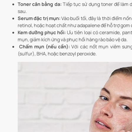
Toner cân bằng da:
Tiếp tục sử dụng toner để làm d
sau.
Serum đặc trị mụn:
Vào buổi tối, đây là thời điểm n
retinol, hoặc hoạt chất như adapalene để hỗ trợ gom
Kem dưỡng phục hồi:
Ưu tiên loại có ceramide, pan
mụn, giảm kích ứng và phục hồi hàng rào bảo vệ da.
Chấm mụn (nếu cần):
Với các nốt mụn viêm sưn
(sulfur), BHA, hoặc benzoyl peroxide.