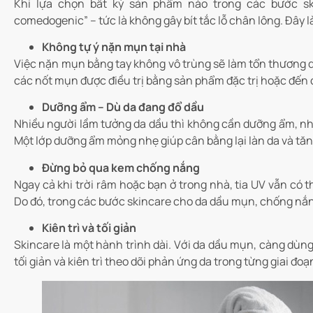
Khi lựa chọn bất kỳ sản phẩm nào trong các bước s
comedogenic” – tức là không gây bít tắc lỗ chân lông. Đây
Không tự ý nặn mụn tại nhà
Việc nặn mụn bằng tay không vô trùng sẽ làm tổn thương da
các nốt mụn được điều trị bằng sản phẩm đặc trị hoặc đến cơ
Dưỡng ẩm – Dù da đang đổ dầu
Nhiều người lầm tưởng da dầu thì không cần dưỡng ẩm, nh
Một lớp dưỡng ẩm mỏng nhẹ giúp cân bằng lại làn da và tă
Đừng bỏ qua kem chống nắng
Ngay cả khi trời râm hoặc bạn ở trong nhà, tia UV vẫn có 
Do đó, trong các bước skincare cho da dầu mụn, chống nắn
Kiên trì và tối giản
Skincare là một hành trình dài. Với da dầu mụn, càng dùn
tối giản và kiên trì theo dõi phản ứng da trong từng giai đoạ