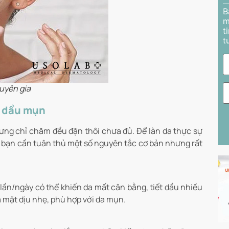
B
m
t
t
uyên gia
a dầu mụn
ng chỉ chăm đều đặn thôi chưa đủ. Để làn da thực sự
”, bạn cần tuân thủ một số nguyên tắc cơ bản nhưng rất
ần/ngày có thể khiến da mất cân bằng, tiết dầu nhiều
a mặt dịu nhẹ, phù hợp với da mụn.