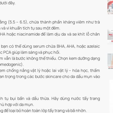
dưới đây.
ằng (5.5 – 6.5), chứa thành phần kháng viêm như trà
 và vi khuẩn tích tụ sau một đêm.
HA hoặc niacinamide để làm dịu da và se khít lỗ chân
 bạn có thể dùng serum chứa BHA, AHA, hoặc azelaic
nc PCA giúp làm sáng và phục hồi.
m vẫn là bước không thể thiếu. Chọn kem dưỡng dạng
comedogenic).
em chống nắng vật lý hoặc lai vật lý – hóa học, thấm
an trọng trong các bước skincare cho da dầu mụn vào
h tụ bụi bẩn và dầu thừa. Hãy dùng nước tẩy trang
phù hợp với da mụn.
 để loại bỏ hoàn toàn lớp tẩy trang và bã nhờn.