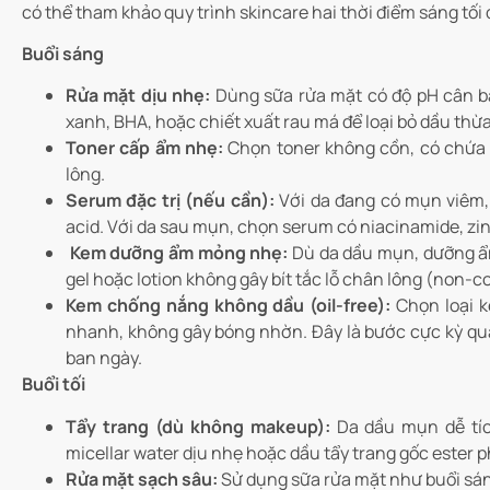
có thể tham khảo quy trình skincare hai thời điểm sáng tối 
Buổi sáng
Rửa mặt dịu nhẹ:
Dùng sữa rửa mặt có độ pH cân b
xanh, BHA, hoặc chiết xuất rau má để loại bỏ dầu thừa
Toner cấp ẩm nhẹ:
Chọn toner không cồn, có chứa 
lông.
Serum đặc trị (nếu cần):
Với da đang có mụn viêm,
acid. Với da sau mụn, chọn serum có niacinamide, zi
Kem dưỡng ẩm mỏng nhẹ:
Dù da dầu mụn, dưỡng ẩ
gel hoặc lotion không gây bít tắc lỗ chân lông (non-
Kem chống nắng không dầu (oil-free):
Chọn loại k
nhanh, không gây bóng nhờn. Đây là bước cực kỳ qu
ban ngày.
Buổi tối
Tẩy trang (dù không makeup):
Da dầu mụn dễ tíc
micellar water dịu nhẹ hoặc dầu tẩy trang gốc ester 
Rửa mặt sạch sâu:
Sử dụng sữa rửa mặt như buổi sáng