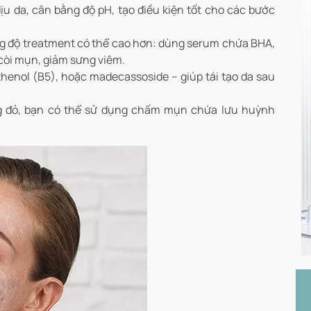
ịu da, cân bằng độ pH, tạo điều kiện tốt cho các bước
ồng độ treatment có thể cao hơn: dùng serum chứa BHA,
 còi mụn, giảm sưng viêm.
thenol (B5), hoặc madecassoside – giúp tái tạo da sau
g đỏ, bạn có thể sử dụng chấm mụn chứa lưu huỳnh