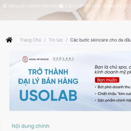
Đăng bởi
Usolab Việt Nam
Cập nhật lần cuối:
Tháng 5 1, 20
Trang Chủ
/
Tin tức
/
Các bước skincare cho da dầ
Nội dung chính