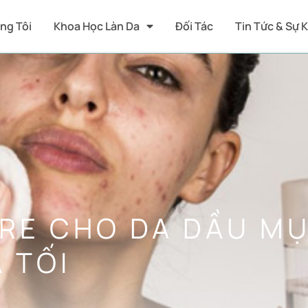
ng Tôi
Khoa Học Làn Da
Đối Tác
Tin Tức & Sự 
RE CHO DA DẦU M
 TỐI