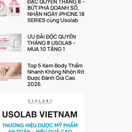
ĐẶC QUYỀN THÁNG 8 –
BỨT PHÁ DOANH SỐ,
NHẬN NGAY iPHONE 18
SERIES cùng Usolab
ƯU ĐÃI ĐỘC QUYỀN
THÁNG 8 USOLAB –
MUA 10 TẶNG 1
Top 5 Kem Body Thấm
Nhanh Không Nhờn Rít
Được Đánh Giá Cao
2026