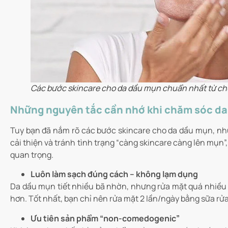
Các bước skincare cho da dầu mụn chuẩn nhất từ ch
Những nguyên tắc cần nhớ khi chăm sóc d
Tuy bạn đã nắm rõ các bước skincare cho da dầu mụn, như
cải thiện và tránh tình trạng “càng skincare càng lên mụn
quan trọng.
Luôn làm sạch đúng cách – không lạm dụng
Da dầu mụn tiết nhiều bã nhờn, nhưng rửa mặt quá nhiều l
hơn. Tốt nhất, bạn chỉ nên rửa mặt 2 lần/ngày bằng sữa rử
Ưu tiên sản phẩm “non-comedogenic”