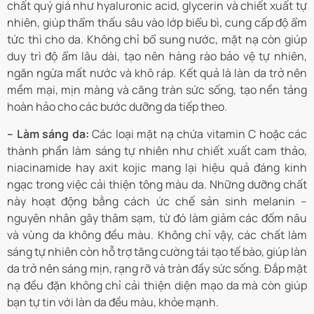
chất quý giá như hyaluronic acid, glycerin và chiết xuất tự
nhiên, giúp thẩm thấu sâu vào lớp biểu bì, cung cấp độ ẩm
tức thì cho da. Không chỉ bổ sung nước, mặt nạ còn giúp
duy trì độ ẩm lâu dài, tạo nên hàng rào bảo vệ tự nhiên,
ngăn ngừa mất nước và khô ráp. Kết quả là làn da trở nên
mềm mại, mịn màng và căng tràn sức sống, tạo nền tảng
hoàn hảo cho các bước dưỡng da tiếp theo.
– Làm sáng da:
Các loại mặt nạ chứa vitamin C hoặc các
thành phần làm sáng tự nhiên như chiết xuất cam thảo,
niacinamide hay axit kojic mang lại hiệu quả đáng kinh
ngạc trong việc cải thiện tông màu da. Những dưỡng chất
này hoạt động bằng cách ức chế sản sinh melanin –
nguyên nhân gây thâm sạm, từ đó làm giảm các đốm nâu
và vùng da không đều màu. Không chỉ vậy, các chất làm
sáng tự nhiên còn hỗ trợ tăng cường tái tạo tế bào, giúp làn
da trở nên sáng mịn, rạng rỡ và tràn đầy sức sống. Đắp mặt
nạ đều đặn không chỉ cải thiện diện mạo da mà còn giúp
bạn tự tin với làn da đều màu, khỏe mạnh.