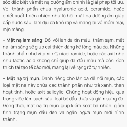
sóc đặc biệt và mặt nạ dưỡng ẩm chính là giải pháp tối ưu.
Với thành phần chứa
hyaluronic acid
,
ceramide
, hoặc
chiết xuất thiên nhiên như
lô hội
, mặt nạ dưỡng ẩm giúp
cấp nước sâu, làm dịu da khô ráp và mang lại vẻ mềm mại,
mịn màng.
– Mặt nạ làm sáng:
Đối với làn da xỉn màu, thâm sạm, mặt
nạ làm sáng sẽ giúp cải thiện đáng kể tông màu da. Những
thành phần như
vitamin C
,
niacinamide
, hoặc các axit nhẹ
như
lactic acid
không chỉ giúp da đều màu mà còn kích
thích tái tạo tế bào mới, mang lại vẻ rạng rỡ tự nhiên.
– Mặt nạ trị mụn:
Dành riêng cho làn da dễ nổi mụn, các
loại mặt nạ này chứa các thành phần như
trà xanh
,
than
hoạt tính
, hoặc
axit salicylic
. Chúng hoạt động hiệu quả
trong việc làm sạch sâu, loại bỏ dầu thừa và giảm sưng đỏ.
Đồng thời, mặt nạ trị mụn giúp kiểm soát bã nhờn, giảm
tình trạng mụn đầu đen và ngăn ngừa mụn mới hình
thành.