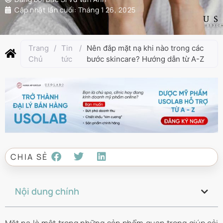
Cập nhật lần cuối:
Tháng 1 26, 2025
Trang
/
Tin
/
Nên đắp mặt nạ khi nào trong các
Chủ
tức
bước skincare? Hướng dẫn từ A-Z
CHIA SẺ
Nội dung chính