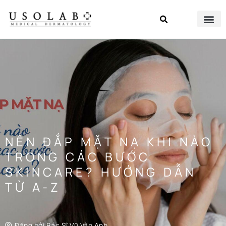
NÊN ĐẮP MẶT NẠ KHI NÀO
TRONG CÁC BƯỚC
SKINCARE? HƯỚNG DẪN
TỪ A-Z
Đăng bởi
Bác Sĩ Vũ Vân Anh