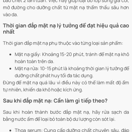
bào chết 2 lần/tuần. Việc này giúp loại bỏ lớp sừng già cỗi,
mở đường cho dưỡng chất từ mặt nạ thẩm thấu sâu hơn
vào da.
Thời gian đắp mặt nạ lý tưởng để đạt hiệu quả cao
nhất
Thời gian đắp mặt nạ phụ thuộc vào từng loại sản phẩm:
Mặt nạ giấy
: Khoảng 15-20 phút, tránh để mặt nạ khô
hoàn toàn trên da.
Mặt nạ rửa
: 10-15 phút là khoảng thời gian lý tưởng để
dưỡng chất phát huy tối đa tác dụng.
Đừng để mặt nạ quá lâu vì điều này có thể làm mất độ ẩm
tự nhiên, khiến da khô hoặc kích ứng.
Sau khi đắp mặt nạ: Cần làm gì tiếp theo?
Sau khi hoàn thành bước đắp mặt nạ, hãy rửa sạch da
bằng nước ấm để loại bỏ toàn bộ dư lượng còn sót lại.
Thoa serum
: Cung cấp dưỡng chất chuyên sâu, đáp