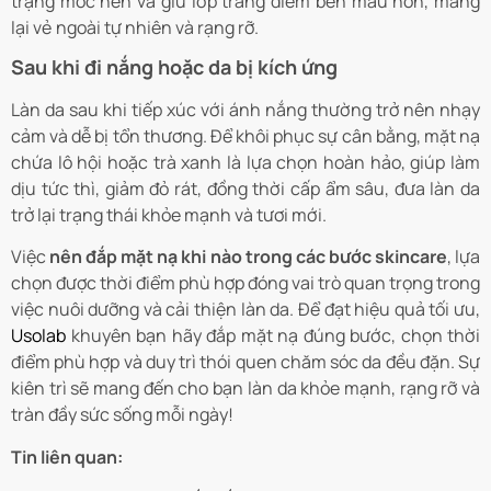
trạng mốc nền và giữ lớp trang điểm bền màu hơn, mang
lại vẻ ngoài tự nhiên và rạng rỡ.
Sau khi đi nắng hoặc da bị kích ứng
Làn da sau khi tiếp xúc với ánh nắng thường trở nên nhạy
cảm và dễ bị tổn thương. Để khôi phục sự cân bằng, mặt nạ
chứa lô hội hoặc trà xanh là lựa chọn hoàn hảo, giúp làm
dịu tức thì, giảm đỏ rát, đồng thời cấp ẩm sâu, đưa làn da
trở lại trạng thái khỏe mạnh và tươi mới.
Việc
nên đắp mặt nạ khi nào trong các bước skincare
, lựa
chọn được thời điểm phù hợp đóng vai trò quan trọng trong
việc nuôi dưỡng và cải thiện làn da. Để đạt hiệu quả tối ưu,
Usolab
khuyên bạn hãy đắp mặt nạ đúng bước, chọn thời
điểm phù hợp và duy trì thói quen chăm sóc da đều đặn. Sự
kiên trì sẽ mang đến cho bạn làn da khỏe mạnh, rạng rỡ và
tràn đầy sức sống mỗi ngày!
Tin liên quan: