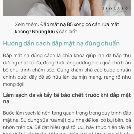
Xem thêm:
Đắp mặt nạ B5 xong có cần rửa mặt
không? Những lưu ý cần biết
Hướng dẫn cách đắp mặt nạ đúng chuẩn
Đắp mặt nạ đúng cách là chìa khóa giúp làn da hấp thụ
dưỡng chất tối đa, đồng thời tăng cường hiệu quả cho toàn
bộ chu trình chăm sóc. Cùng khám phá các bước chuẩn
chỉnh dưới đây để sở hữu làn da mịn màng, rạng rỡ như
mong đợi!
Làm sạch da và tẩy tế bào chết trước khi đắp mặt
nạ
Bước làm sạch là nền tảng quan trọng trong quy trình đắp
mặt nạ. Sử dụng sữa rửa mặt dịu nhẹ để loại bỏ bụi bẩn, bã
nhờn trên da. Để đạt hiệu quả tối ưu, hãy thực hiện tẩy tế