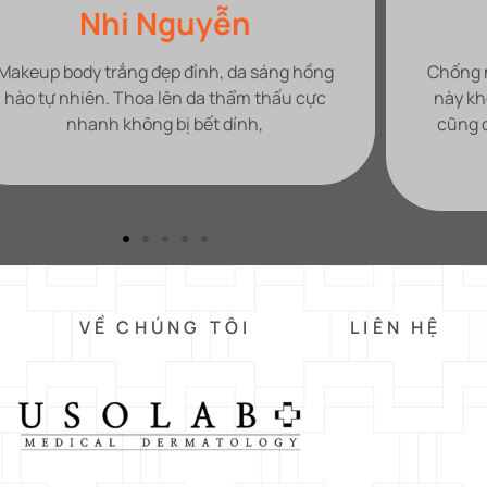
Phương Thanh
Chống nắng đỉnh da mình dầu mà dùng em
Mình ph
này khô ráo, kiềm dầu tốt thích mê. Finish
lần đầu 
cũng đẹp mịn lì và có nâng tone khỏi cần
liền 
makeup.
màng, đà
VỀ CHÚNG TÔI
LIÊN HỆ