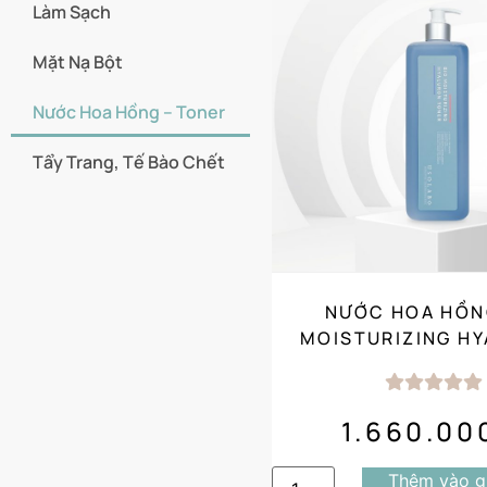
Làm Sạch
Mặt Nạ Bột
Nước Hoa Hồng – Toner
Tẩy Trang, Tế Bào Chết
NƯỚC HOA HỒN
MOISTURIZING H
TONER (1000ML) SALON
SIZE
1.660.0
Thêm vào g