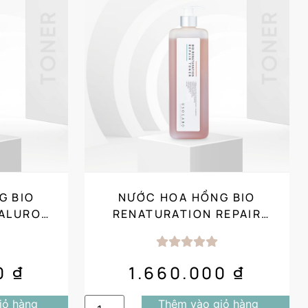
G BIO
NƯỚC HOA HỒNG BIO
YALURON
RENATURATION REPAIR
TONER (1000ML) SALON
SIZE
00
₫
1.660.000
₫
iỏ hàng
Thêm vào giỏ hàng