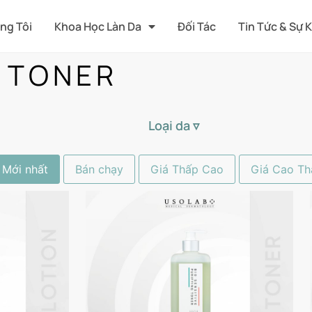
ng Tôi
Khoa Học Làn Da
Đối Tác
Tin Tức & Sự 
 TONER
Loại da ▿
Mới nhất
Bán chạy
Giá Thấp Cao
Giá Cao Th