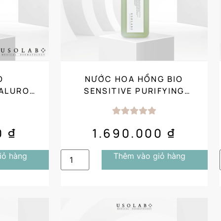
O
NƯỚC HOA HỒNG BIO
YALURON
SENSITIVE PURIFYING
ẤP NƯỚC
TONER (1000ML) SALON
SIZE
0
₫
1.690.000
₫
iỏ hàng
Thêm vào giỏ hàng