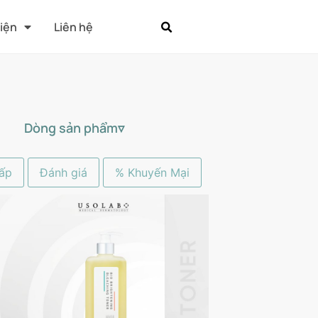
Kiện
Liên hệ
Dòng sản phẩm▿
ấp
Đánh giá
% Khuyến Mại