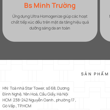
Nhi Nguyễn
Makeup body trắng đẹp đỉnh, da sáng hồng
hào tự nhiên. Thoa lên da thẩm thấu cực
nhanh không bị bết dính,
SẢN PHẨM
HN: Toà nhà Star Tower, số 68, Dương
Đình Nghệ, Yên Hoà, Cầu Giấy, Hà Nội
HCM: 238-242 Nguyễn Oanh , phường 17 ,
Gò Vấp , TP.HCM