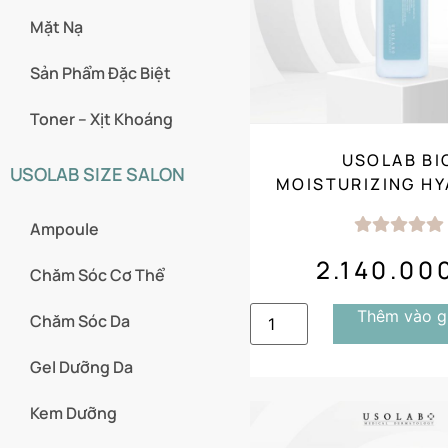
Mặt Nạ
Sản Phẩm Đặc Biệt
Toner – Xịt Khoáng
USOLAB BI
USOLAB SIZE SALON
MOISTURIZING H
LOTION 500ML C
Ampoule
CHO DA
2.140.00
Chăm Sóc Cơ Thể
Thêm vào g
Chăm Sóc Da
Gel Dưỡng Da
Kem Dưỡng