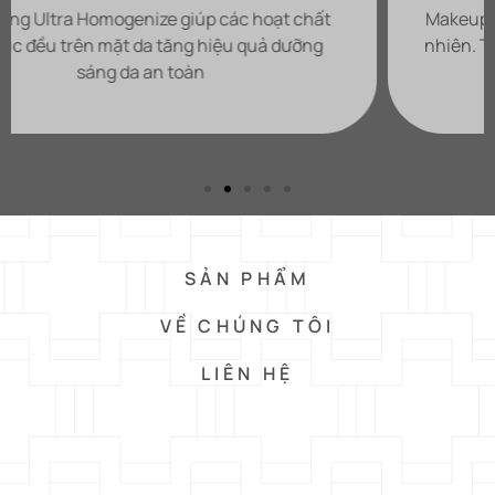
Makeup body trắng đẹp đỉnh, da sáng hồng hào tự
nhiên. Thoa lên da thẩm thấu cực nhanh không bị
bết dính,
SẢN PHẨM
VỀ CHÚNG TÔI
LIÊN HỆ