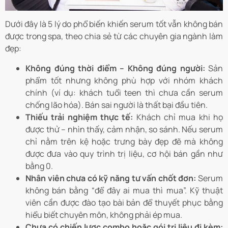
Dưới đây là 5 lý do phổ biến khiến serum tốt vẫn không bán
được trong spa, theo chia sẻ từ các chuyên gia ngành làm
đẹp:
Không đúng thời điểm – Không đúng người:
Sản
phẩm tốt nhưng không phù hợp với nhóm khách
chính (ví dụ: khách tuổi teen thì chưa cần serum
chống lão hóa). Bán sai người là thất bại đầu tiên.
Thiếu trải nghiệm thực tế:
Khách chỉ mua khi họ
được thử – nhìn thấy, cảm nhận, so sánh. Nếu serum
chỉ nằm trên kệ hoặc trưng bày đẹp đẽ mà không
được đưa vào quy trình trị liệu, cơ hội bán gần như
bằng 0.
Nhân viên chưa có kỹ năng tư vấn chốt đơn:
Serum
không bán bằng “để đây ai mua thì mua”. Kỹ thuật
viên cần được đào tạo bài bản để thuyết phục bằng
hiểu biết chuyên môn, không phải ép mua.
Chưa có chiến lược combo hoặc gói trị liệu đi kèm: