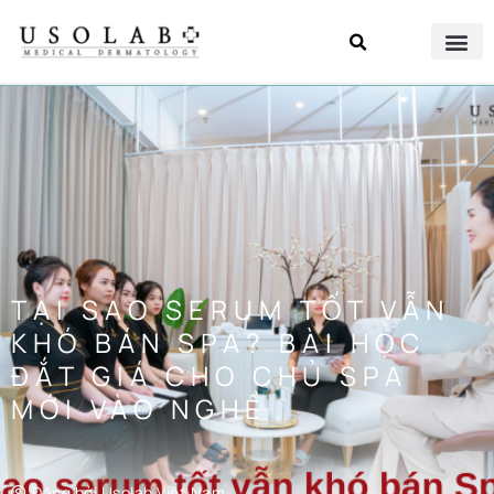
TẠI SAO SERUM TỐT VẪN
KHÓ BÁN SPA? BÀI HỌC
ĐẮT GIÁ CHO CHỦ SPA
MỚI VÀO NGHỀ
Đăng bởi
Usolab Việt Nam