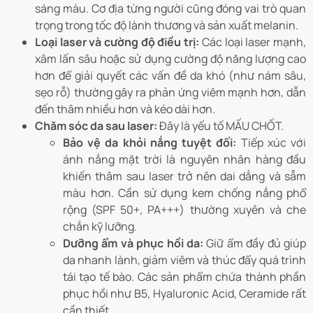
sáng màu. Cơ địa từng người cũng đóng vai trò quan
trọng trong tốc độ lành thương và sản xuất melanin.
Loại laser và cường độ điều trị:
Các loại laser mạnh,
xâm lấn sâu hoặc sử dụng cường độ năng lượng cao
hơn để giải quyết các vấn đề da khó (như nám sâu,
sẹo rỗ) thường gây ra phản ứng viêm mạnh hơn, dẫn
đến thâm nhiều hơn và kéo dài hơn.
Chăm sóc da sau laser:
Đây là yếu tố MẤU CHỐT.
Bảo vệ da khỏi nắng tuyệt đối:
Tiếp xúc với
ánh nắng mặt trời là nguyên nhân hàng đầu
khiến thâm sau laser trở nên dai dẳng và sẫm
màu hơn. Cần sử dụng kem chống nắng phổ
rộng (SPF 50+, PA+++) thường xuyên và che
chắn kỹ lưỡng.
Dưỡng ẩm và phục hồi da:
Giữ ẩm đầy đủ giúp
da nhanh lành, giảm viêm và thúc đẩy quá trình
tái tạo tế bào. Các sản phẩm chứa thành phần
phục hồi như B5, Hyaluronic Acid, Ceramide rất
cần thiết.