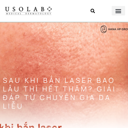
SAU KHI BẮN LASER BAO
LÂU THÌ HẾT THÂM? GIẢI
ĐÁP TỪ CHUYÊN GIA DA
LIỄU
Đăng bởi
Usolab Việt Nam