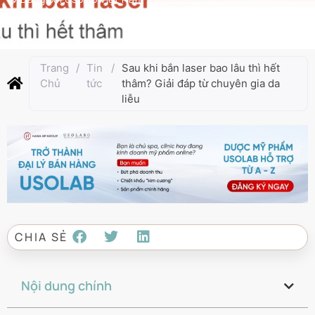
Cập nhật lần cuối:
Tháng 7 8, 2025
Trang
/
Tin
/
Sau khi bắn laser bao lâu thì hết
Chủ
tức
thâm? Giải đáp từ chuyên gia da
liễu
CHIA SẺ
Nội dung chính