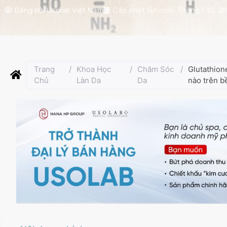
Đăng bởi
Usolab Việt Nam
Cập nhật lần cuối:
Tháng 7 10, 2
Trang
/
Khoa Học
/
Chăm Sóc
/
Glutathion
Chủ
Làn Da
Da
nào trên b