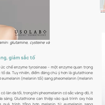
amin: glutamine, cysteine và
ng, giảm sắc tố
rò ức chế enzyme tyrosinase – một enzyme quan trọng
 tố da. Tuy nhiên, điểm đáng chú ý hơn là glutathione
ừ eumelanin (melanin tối) sang pheomelanin (melanin
ó làn da tối, trong khi pheomelanin có sắc vàng-đỏ, ít
a sáng. Glutathione can thiệp vào quá trình oxy hóa
g quá trình tổng hợp melanin từ eumelanin sang