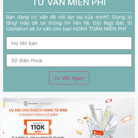
TƯ VẤN MIỄN PHÍ
Bạn đang có vấn đề với làn da của mình?. Đừng lo
lắng! Hãy để lại thông tin liên hệ. Đội Ngũ Bác Sĩ
Usolabvn sẽ tư vấn cho bạn HOÀN TOÀN MIỄN PHÍ