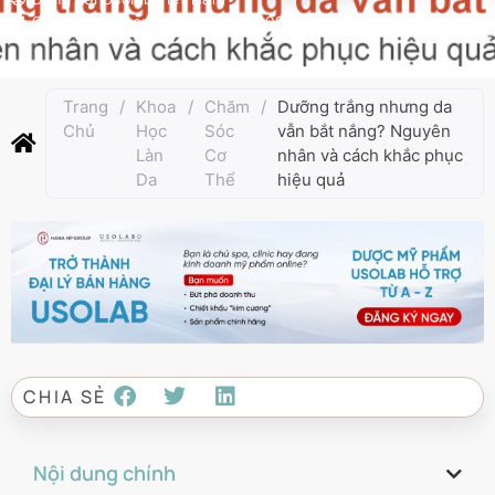
Cập nhật lần cuối:
Tháng 7 9, 2025
Trang
/
Khoa
/
Chăm
/
Dưỡng trắng nhưng da
Chủ
Học
Sóc
vẫn bắt nắng? Nguyên
Làn
Cơ
nhân và cách khắc phục
Da
Thể
hiệu quả
CHIA SẺ
Nội dung chính