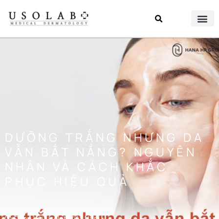
DƯỠNG TRẮNG NHƯNG DA
VẪN BẮT NẮNG? NGUYÊN
NHÂN VÀ CÁCH KHẮC
PHỤC HIỆU QUẢ
Đăng bởi
Usolab Việt Nam