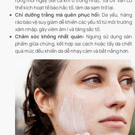
rộng mỗi ngày (kể cả khi ở trong nhà), tia UV vẫn có
thể kích hoạt tế bào hắc tố, làm da sạm trở lại.
Chỉ dưỡng trắng mà quên phục hồi:
Da yếu, hàng
rào bảo vệ suy giảm dễ khiến các yếu tố từ môi trường
xâm nhập, gây viêm âm ỉ và tăng sắc tố.
Chăm sóc không nhất quán:
Ngưng sử dụng sản
phẩm giữa chừng, kết hợp sai cách hoặc tẩy da chết
quá mức đều khiến da dễ nhạy cảm và bắt nắng hơn.