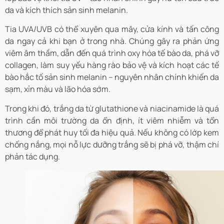
da và kích thích sản sinh melanin.
Tia UVA/UVB có thể xuyên qua mây, cửa kính và tấn công
da ngay cả khi bạn ở trong nhà. Chúng gây ra phản ứng
viêm âm thầm, dẫn đến quá trình oxy hóa tế bào da, phá vỡ
collagen, làm suy yếu hàng rào bảo vệ và kích hoạt các tế
bào hắc tố sản sinh melanin – nguyên nhân chính khiến da
sạm, xỉn màu và lão hóa sớm.
Trong khi đó, trắng da từ glutathione và niacinamide là quá
trình cần môi trường da ổn định, ít viêm nhiễm và tổn
thương để phát huy tối đa hiệu quả. Nếu không có lớp kem
chống nắng, mọi nỗ lực dưỡng trắng sẽ bị phá vỡ, thậm chí
phản tác dụng.