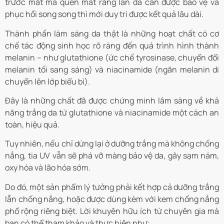
trước mắt mà quên mất rằng làn da cần được bảo vệ và
phục hồi song song thì mới duy trì được kết quả lâu dài.
Thành phần làm sáng da thật là những hoạt chất có cơ
chế tác động sinh học rõ ràng đến quá trình hình thành
melanin – như glutathione (ức chế tyrosinase, chuyển đổi
melanin tối sang sáng) và niacinamide (ngăn melanin di
chuyển lên lớp biểu bì).
Đây là những chất đã được chứng minh lâm sàng về khả
năng trắng da từ glutathione và niacinamide một cách an
toàn, hiệu quả.
Tuy nhiên, nếu chỉ dừng lại ở dưỡng trắng mà không chống
nắng, tia UV vẫn sẽ phá vỡ màng bảo vệ da, gây sạm nám,
oxy hóa và lão hóa sớm.
Do đó, một sản phẩm lý tưởng phải kết hợp cả dưỡng trắng
lẫn chống nắng, hoặc được dùng kèm với kem chống nắng
phổ rộng riêng biệt. Lời khuyên hữu ích từ chuyên gia mà
bạn có thể tham khảo và thực hiện như: