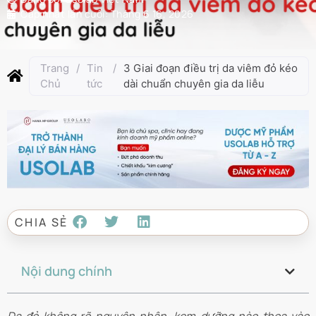
Cập nhật lần cuối:
Tháng 6 16, 2026
Trang
/
Tin
/
3 Giai đoạn điều trị da viêm đỏ kéo
Chủ
tức
dài chuẩn chuyên gia da liễu
CHIA SẺ
Nội dung chính