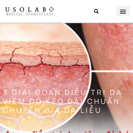
3 GIAI ĐOẠN ĐIỀU TRỊ DA
VIÊM ĐỎ KÉO DÀI CHUẨN
CHUYÊN GIA DA LIỄU
Đăng bởi
Usolab Việt Nam