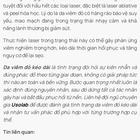
tuyệt đối với hầu hết các loại laser, đặc biệt là laser ablative
và peel hóa học. Lý do là da viêm đỏ có hàng rào bảo vệ suy
yếu, mao mạch đang trong trạng thái nhạy cảm và khả
năng lành thương bị giảm sút.
Thực hiện laser trong trạng thái này có thể gây phản ứng
viêm nghiêm trọng hơn, kéo dài thời gian hồi phục và tăng
nguy cơ để lại sẹo.
Da viêm đỏ kéo dài
là tình trạng đòi hỏi sự kiên nhẫn và
đúng phác đồ theo từng giai đoạn, không có giải pháp tức
thì nào an toàn và bền vững. Bước quan trọng nhất luôn là
xác định đúng nguyên nhân, sau đó dừng tất cả tác nhân
gây hại và bắt đầu phục hồi từ nền. Liên hệ đội ngũ chuyên
gia
Usolab
để được đánh giá tình trạng da viêm đỏ kéo dài
và nhận tư vấn phác đồ phù hợp với từng trường hợp cụ
thể.
Tin liên quan: