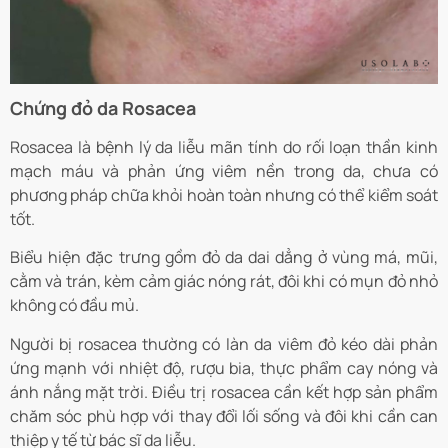
Chứng đỏ da Rosacea
Rosacea là bệnh lý da liễu mãn tính do rối loạn thần kinh
mạch máu và phản ứng viêm nền trong da, chưa có
phương pháp chữa khỏi hoàn toàn nhưng có thể kiểm soát
tốt.
Biểu hiện đặc trưng gồm đỏ da dai dẳng ở vùng má, mũi,
cằm và trán, kèm cảm giác nóng rát, đôi khi có mụn đỏ nhỏ
không có đầu mủ.
Người bị rosacea thường có làn da viêm đỏ kéo dài phản
ứng mạnh với nhiệt độ, rượu bia, thực phẩm cay nóng và
ánh nắng mặt trời. Điều trị rosacea cần kết hợp sản phẩm
chăm sóc phù hợp với thay đổi lối sống và đôi khi cần can
thiệp y tế từ bác sĩ da liễu.