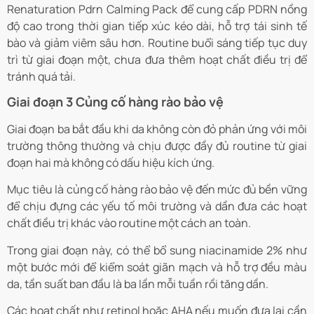
Renaturation Pdrn Calming Pack để cung cấp PDRN nồng
độ cao trong thời gian tiếp xúc kéo dài, hỗ trợ tái sinh tế
bào và giảm viêm sâu hơn. Routine buổi sáng tiếp tục duy
trì từ giai đoạn một, chưa đưa thêm hoạt chất điều trị để
tránh quá tải.
Giai đoạn 3 Củng cố hàng rào bảo vệ
Giai đoạn ba bắt đầu khi da không còn đỏ phản ứng với môi
trường thông thường và chịu được đầy đủ routine từ giai
đoạn hai mà không có dấu hiệu kích ứng.
Mục tiêu là củng cố hàng rào bảo vệ đến mức đủ bền vững
để chịu đựng các yếu tố môi trường và dần đưa các hoạt
chất điều trị khác vào routine một cách an toàn.
Trong giai đoạn này, có thể bổ sung niacinamide 2% như
một bước mới để kiểm soát giãn mạch và hỗ trợ đều màu
da, tần suất ban đầu là ba lần mỗi tuần rồi tăng dần.
Các hoạt chất như retinol hoặc AHA nếu muốn đưa lại cần