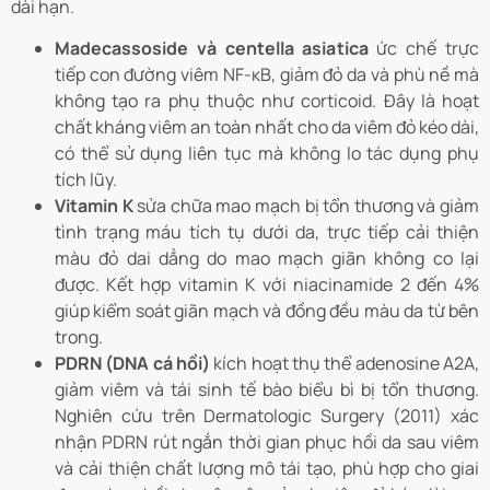
dài hạn.
Madecassoside và centella asiatica
ức chế trực
tiếp con đường viêm NF-κB, giảm đỏ da và phù nề mà
không tạo ra phụ thuộc như corticoid. Đây là hoạt
chất kháng viêm an toàn nhất cho da viêm đỏ kéo dài,
có thể sử dụng liên tục mà không lo tác dụng phụ
tích lũy.
Vitamin K
sửa chữa mao mạch bị tổn thương và giảm
tình trạng máu tích tụ dưới da, trực tiếp cải thiện
màu đỏ dai dẳng do mao mạch giãn không co lại
được. Kết hợp vitamin K với niacinamide 2 đến 4%
giúp kiểm soát giãn mạch và đồng đều màu da từ bên
trong.
PDRN (DNA cá hồi)
kích hoạt thụ thể adenosine A2A,
giảm viêm và tái sinh tế bào biểu bì bị tổn thương.
Nghiên cứu trên Dermatologic Surgery (2011) xác
nhận PDRN rút ngắn thời gian phục hồi da sau viêm
và cải thiện chất lượng mô tái tạo, phù hợp cho giai