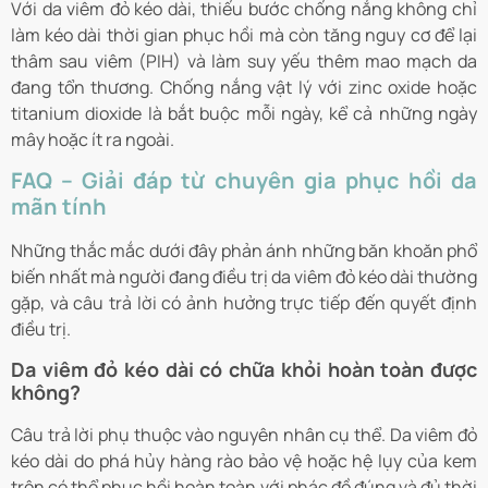
Với da viêm đỏ kéo dài, thiếu bước chống nắng không chỉ
làm kéo dài thời gian phục hồi mà còn tăng nguy cơ để lại
thâm sau viêm (PIH) và làm suy yếu thêm mao mạch da
đang tổn thương. Chống nắng vật lý với zinc oxide hoặc
titanium dioxide là bắt buộc mỗi ngày, kể cả những ngày
mây hoặc ít ra ngoài.
FAQ – Giải đáp từ chuyên gia phục hồi da
mãn tính
Những thắc mắc dưới đây phản ánh những băn khoăn phổ
biến nhất mà người đang điều trị da viêm đỏ kéo dài thường
gặp, và câu trả lời có ảnh hưởng trực tiếp đến quyết định
điều trị.
Da viêm đỏ kéo dài có chữa khỏi hoàn toàn được
không?
Câu trả lời phụ thuộc vào nguyên nhân cụ thể. Da viêm đỏ
kéo dài do phá hủy hàng rào bảo vệ hoặc hệ lụy của kem
trộn có thể phục hồi hoàn toàn với phác đồ đúng và đủ thời