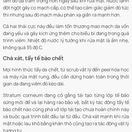
làm đỏ da trầm trọng hơn ngay sau khi rửa mặt. Nước lạnh
đột ngột gây co mạch cấp, có thể tạo cảm giác giảm đỏ tức
thì nhưng sau đó mạch máu phản xạ giãn ra mạnh hơn.
Cả hai thái cực này đều làm tổn thương mao mạch da vốn
đang yếu và gây kích ứng thêm cho biểu bì đang trong quá
trình viêm. Nhiệt độ nước lý tưởng khi rửa mặt là ấm nhẹ,
không quá 35 độ C.
Chà xát, tẩy tế bào chết
Mọi hình thức tẩy da chết, từ scrub vật lý đến peel hóa học
và máy rửa mặt rung, đều cần dừng hoàn toàn trong thời
gian da đang viêm đỏ kéo dài.
Stratum corneum đang cố gắng tái tạo từng lớp tế bào
sừng mới để vá lại hàng rào bảo vệ, bất kỳ tác động tẩy tế
bào chết nào cũng phá vỡ lớp tái tạo chưa hoàn chỉnh này
và buộc quá trình bắt đầu lại từ đầu. Chà xát mạnh khi rửa
mặt hoặc lau khô bằng khăn thô cũng tạo ra tác động vật lý
tương tự.