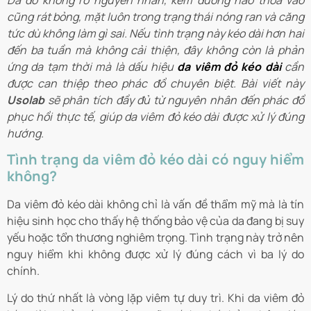
Da đỏ không rõ nguyên nhân, kem dưỡng nào thoa vào
cũng rát bỏng, mặt luôn trong trạng thái nóng ran và căng
tức dù không làm gì sai. Nếu tình trạng này kéo dài hơn hai
đến ba tuần mà không cải thiện, đây không còn là phản
ứng da tạm thời mà là dấu hiệu
da viêm đỏ kéo dài
cần
được can thiệp theo phác đồ chuyên biệt. Bài viết này
Usolab
sẽ phân tích đầy đủ từ nguyên nhân đến phác đồ
phục hồi thực tế, giúp da viêm đỏ kéo dài được xử lý đúng
hướng.
Tình trạng da viêm đỏ kéo dài có nguy hiểm
không?
Da viêm đỏ kéo dài không chỉ là vấn đề thẩm mỹ mà là tín
hiệu sinh học cho thấy hệ thống bảo vệ của da đang bị suy
yếu hoặc tổn thương nghiêm trọng. Tình trạng này trở nên
nguy hiểm khi không được xử lý đúng cách vì ba lý do
chính.
Lý do thứ nhất là vòng lặp viêm tự duy trì. Khi da viêm đỏ