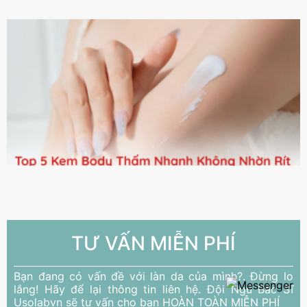
TƯ VẤN MIỄN PHÍ
Bạn đang có vấn đề với làn da của mình?. Đừng lo
lắng! Hãy để lại thông tin liên hệ. Đội Ngũ Bác Sĩ
Usolabvn sẽ tư vấn cho bạn HOÀN TOÀN MIỄN PHÍ