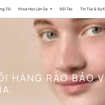
ng Tôi
Khoa Học Làn Da
Đối Tác
Tin Tức & Sự 
ỒI HÀNG RÀO BẢO 
IA