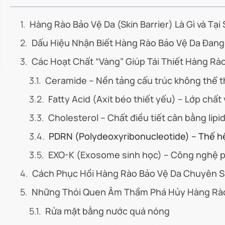
Hàng Rào Bảo Vệ Da (Skin Barrier) Là Gì và Tạ
Dấu Hiệu Nhận Biết Hàng Rào Bảo Vệ Da Đang
Các Hoạt Chất “Vàng” Giúp Tái Thiết Hàng R
Ceramide – Nền tảng cấu trúc không thể t
Fatty Acid (Axit béo thiết yếu) – Lớp chất 
Cholesterol – Chất điều tiết cân bằng lipi
PDRN (Polydeoxyribonucleotide) – Thế h
EXO-K (Exosome sinh học) – Công nghệ ph
Cách Phục Hồi Hàng Rào Bảo Vệ Da Chuyên 
Những Thói Quen Âm Thầm Phá Hủy Hàng Rào
Rửa mặt bằng nước quá nóng