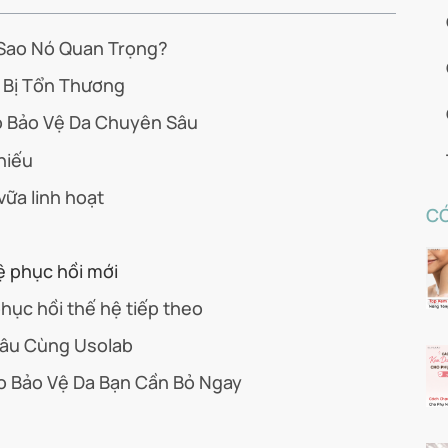
i Sao Nó Quan Trọng?
 Bị Tổn Thương
ào Bảo Vệ Da Chuyên Sâu
hiếu
vữa linh hoạt
CÓ
d
ệ phục hồi mới
ục hồi thế hệ tiếp theo
Sâu Cùng Usolab
 Bảo Vệ Da Bạn Cần Bỏ Ngay