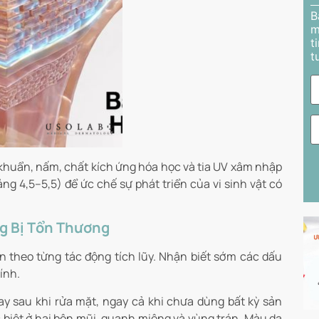
B
m
t
t
 khuẩn, nấm, chất kích ứng hóa học và tia UV xâm nhập
ảng 4,5–5,5) để ức chế sự phát triển của vi sinh vật có
g Bị Tổn Thương
 theo từng tác động tích lũy. Nhận biết sớm các dấu
ính.
y sau khi rửa mặt, ngay cả khi chưa dùng bất kỳ sản
biệt ở hai bên mũi, quanh miệng và vùng trán. Màu da