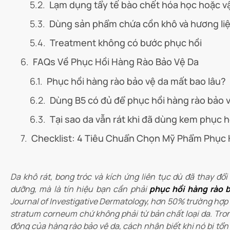
Lạm dụng tẩy tế bào chết hóa học hoặc vậ
Dùng sản phẩm chứa cồn khô và hương li
Treatment không có bước phục hồi
FAQs Về Phục Hồi Hàng Rào Bảo Vệ Da
Phục hồi hàng rào bảo vệ da mất bao lâu?
Dùng B5 có đủ để phục hồi hàng rào bảo 
Tại sao da vẫn rát khi đã dùng kem phục h
Checklist: 4 Tiêu Chuẩn Chọn Mỹ Phẩm Phục
Da khô rát, bong tróc và kích ứng liên tục dù đã thay đ
dưỡng, mà là tín hiệu bạn cần phải
phục hồi hàng rào 
Journal of Investigative Dermatology, hơn 50% trường hợp
stratum corneum chứ không phải từ bản chất loại da. Tron
động của hàng rào bảo vệ da, cách nhận biết khi nó bị tổ