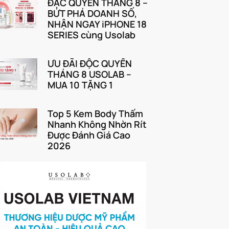
ĐẶC QUYỀN THÁNG 8 –
BỨT PHÁ DOANH SỐ,
NHẬN NGAY iPHONE 18
SERIES cùng Usolab
ƯU ĐÃI ĐỘC QUYỀN
THÁNG 8 USOLAB –
MUA 10 TẶNG 1
Top 5 Kem Body Thấm
Nhanh Không Nhờn Rít
Được Đánh Giá Cao
2026