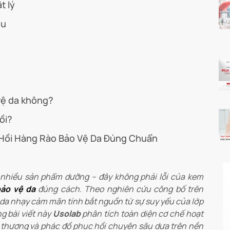
t lý
ệu
vệ da không?
ồi?
 Hồi Hàng Rào Bảo Vệ Da Đúng Chuẩn
ổi nhiều sản phẩm dưỡng – đây không phải lỗi của kem
bảo vệ da
đúng cách. Theo nghiên cứu công bố trên
 da nhạy cảm mãn tính bắt nguồn từ sự suy yếu của lớp
g bài viết này
Usolab
phân tích toàn diện cơ chế hoạt
n thương và phác đồ phục hồi chuyên sâu dựa trên nền