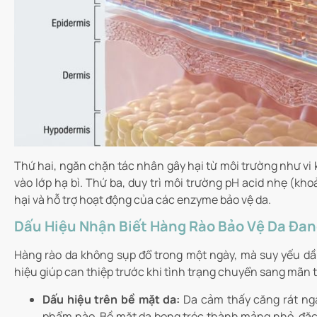
Thứ hai, ngăn chặn tác nhân gây hại từ môi trường như vi
vào lớp hạ bì. Thứ ba, duy trì môi trường pH acid nhẹ (kho
hại và hỗ trợ hoạt động của các enzyme bảo vệ da.
Dấu Hiệu Nhận Biết Hàng Rào Bảo Vệ Da Đan
Hàng rào da không sụp đổ trong một ngày, mà suy yếu dần
hiệu giúp can thiệp trước khi tình trạng chuyển sang mãn t
Dấu hiệu trên bề mặt da:
Da cảm thấy căng rát nga
phẩm nào. Bề mặt da bong tróc thành mảng nhỏ, đặc 