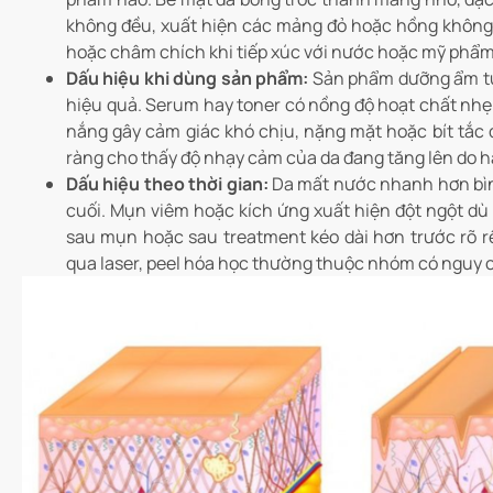
không đều, xuất hiện các mảng đỏ hoặc hồng không
hoặc châm chích khi tiếp xúc với nước hoặc mỹ phẩm
Dấu hiệu khi dùng sản phẩm:
Sản phẩm dưỡng ẩm từ
hiệu quả. Serum hay toner có nồng độ hoạt chất nh
nắng gây cảm giác khó chịu, nặng mặt hoặc bít tắc 
ràng cho thấy độ nhạy cảm của da đang tăng lên do h
Dấu hiệu theo thời gian:
Da mất nước nhanh hơn bình
cuối. Mụn viêm hoặc kích ứng xuất hiện đột ngột dù 
sau mụn hoặc sau treatment kéo dài hơn trước rõ rệ
qua laser, peel hóa học thường thuộc nhóm có nguy c