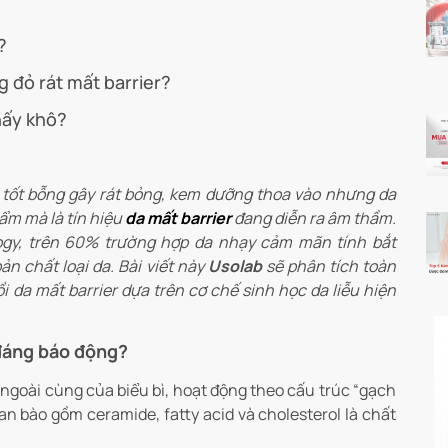
?
 đỏ rát mất barrier?
hấy khô?
tốt bỗng gây rát bỏng, kem dưỡng thoa vào nhưng da
ẩm mà là tín hiệu
da mất barrier
đang diễn ra âm thầm.
logy, trên 60% trường hợp da nhạy cảm mãn tính bắt
n chất loại da. Bài viết này
Usolab
sẽ phân tích toàn
 da mất barrier dựa trên cơ chế sinh học da liễu hiện
i đáng báo động?
 ngoài cùng của biểu bì, hoạt động theo cấu trúc “gạch
gian bào gồm ceramide, fatty acid và cholesterol là chất