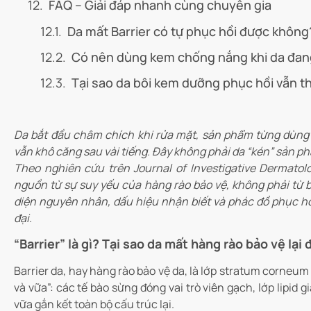
FAQ – Giải đáp nhanh cùng chuyên gia
Da mất Barrier có tự phục hồi được không
Có nên dùng kem chống nắng khi da đang
Tại sao da bôi kem dưỡng phục hồi vẫn t
Da bắt đầu châm chích khi rửa mặt, sản phẩm từng dùng 
vẫn khô căng sau vài tiếng. Đây không phải da “kén” sản ph
Theo nghiên cứu trên Journal of Investigative Dermato
nguồn từ sự suy yếu của hàng rào bảo vệ, không phải từ bả
diện nguyên nhân, dấu hiệu nhận biết và phác đồ phục hồi
đại.
“Barrier” là gì? Tại sao da mất hàng rào bảo vệ lạ
Barrier da, hay hàng rào bảo vệ da, là lớp stratum corneum
và vữa”: các tế bào sừng đóng vai trò viên gạch, lớp lipid 
vữa gắn kết toàn bộ cấu trúc lại.