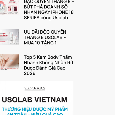
ĐẶC QUYỀN THÁNG 8 –
BỨT PHÁ DOANH SỐ,
NHẬN NGAY iPHONE 18
SERIES cùng Usolab
ƯU ĐÃI ĐỘC QUYỀN
THÁNG 8 USOLAB –
MUA 10 TẶNG 1
Top 5 Kem Body Thấm
Nhanh Không Nhờn Rít
Được Đánh Giá Cao
2026