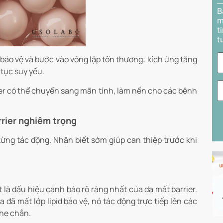
B
m
t
t
 bảo vệ và bước vào vòng lặp tổn thương: kích ứng tăng
 tục suy yếu.
ier có thể chuyển sang mãn tính, làm nền cho các bệnh
rrier nghiêm trọng
từng tác động. Nhận biết sớm giúp can thiệp trước khi
à dấu hiệu cảnh báo rõ ràng nhất của da mất barrier.
đã mất lớp lipid bảo vệ, nó tác động trực tiếp lên các
che chắn.