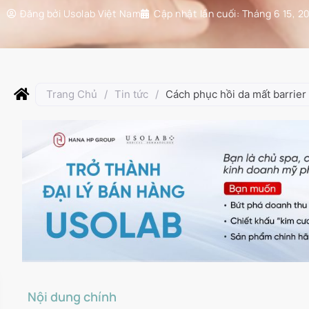
Đăng bởi
Usolab Việt Nam
Cập nhật lần cuối:
Tháng 6 15, 2
Trang Chủ
/
Tin tức
/
Cách phục hồi da mất barrier 
Nội dung chính