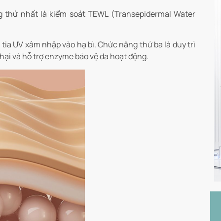
 thứ nhất là kiểm soát TEWL (Transepidermal Water
tia UV xâm nhập vào hạ bì. Chức năng thứ ba là duy trì
ó hại và hỗ trợ enzyme bảo vệ da hoạt động.