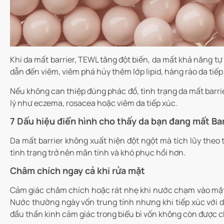
Khi da mất barrier, TEWL tăng đột biến, da mất khả năng tự
dẫn đến viêm, viêm phá hủy thêm lớp lipid, hàng rào da tiếp
Nếu không can thiệp đúng phác đồ, tình trạng da mất barr
lý như eczema, rosacea hoặc viêm da tiếp xúc.
7 Dấu hiệu điển hình cho thấy da bạn đang mất Ba
Da mất barrier không xuất hiện đột ngột mà tích lũy theo 
tình trạng trở nên mãn tính và khó phục hồi hơn.
Châm chích ngay cả khi rửa mặt
Cảm giác châm chích hoặc rát nhẹ khi nước chạm vào mặt l
Nước thường ngày vốn trung tính nhưng khi tiếp xúc với da 
đầu thần kinh cảm giác trong biểu bì vốn không còn được 