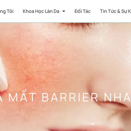
ng Tôi
Khoa Học Làn Da
Đối Tác
Tin Tức & Sự 
A MẤT BARRIER NHA