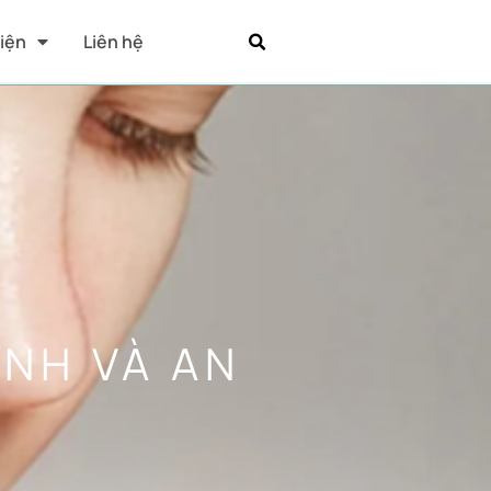
Kiện
Liên hệ
NH VÀ AN