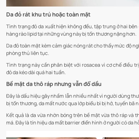
Da đỏ rát khu trú hoặc toàn mặt
Tình trạng đỏ da xuất hiện không đều, tập trung ở hai bên
hàng rào lipid tại những vùng này bị tổn thương nặng hơn.
Da đỏ toàn mặt kèm cảm giác nóng rát cho thấy mức độ nghi
phòng thủ liên tục.
Tình trạng này cần phân biệt với rosacea vì cơ chế điều t
đỏ da kéo dài quá hai tuần.
Bề mặt da thô ráp nhưng vẫn đổ dầu
Đây là dấu hiệu gây nhầm lẫn nhiều nhất vì người dùng thườ
bị tổn thương, da mất nước qua lớp biểu bì bị hở, tuyến bã
Kết quả là da vừa nhờn bóng trên bề mặt vừa thô ráp và th
má. Đây là tín hiệu da mất barrier điển hình ở người có da 