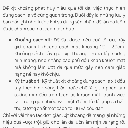
Để xịt khoáng phát huy hiệu quả tối đa, việc thực hiện
đúng cách là vô cùng quan trọng. Dưới đây là những lưu ý
bạn cần ghi nhớ trước khi sử dụng sản phẩm để làn da luôn
được chăm sóc một cách tốt nhất:
Khoảng cách xịt
: Để đạt được hiệu quả tối ưu, hãy
giữ chai xịt khoáng cách mặt khoảng 20 – 30cm.
Khoảng cách này giúp xịt khoáng tạo ra lớp sương
mịn màng, nhẹ nhàng bao phủ đều khắp khuôn mặt
mà không làm ướt da quá mức gây nên cảm giác
nặng nề hay khó chịu.
Kỹ thuật xịt
: Kỹ thuật xịt khoáng đúng cách là xịt đều
tay theo hình vòng tròn hoặc chữ X, giúp phân tán
sương mịn đều trên toàn bộ khuôn mặt, tránh việc
tập trung quá nhiều vào một điểm, từ đó giúp da hấp
thụ dưỡng chất một cách tối ưu và đều đặn.
Chỉ với vài thao tác đơn giản, xịt khoáng đã mang lại những
hiệu quả vượt trội, giữ cho làn da luôn ẩm mịn và rạng rỡ.