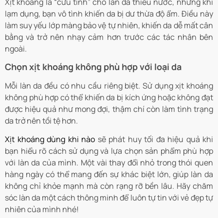
Xịt khoáng là “cứu tinh” cho làn da thiếu nước, nhưng khi
lạm dụng, bạn vô tình khiến da bị dư thừa độ ẩm. Điều này
làm suy yếu lớp màng bảo vệ tự nhiên, khiến da dễ mất cân
bằng và trở nên nhạy cảm hơn trước các tác nhân bên
ngoài.
Chọn xịt khoáng không phù hợp với loại da
Mỗi làn da đều có nhu cầu riêng biệt. Sử dụng xịt khoáng
không phù hợp có thể khiến da bị kích ứng hoặc không đạt
được hiệu quả như mong đợi, thậm chí còn làm tình trạng
da trở nên tồi tệ hơn.
Xịt khoáng dùng khi nào
sẽ phát huy tối đa hiệu quả khi
bạn hiểu rõ cách sử dụng và lựa chọn sản phẩm phù hợp
với làn da của mình. Một vài thay đổi nhỏ trong thói quen
hàng ngày có thể mang đến sự khác biệt lớn, giúp làn da
không chỉ khỏe mạnh mà còn rạng rỡ bền lâu. Hãy chăm
sóc làn da một cách thông minh để luôn tự tin với vẻ đẹp tự
nhiên của mình nhé!