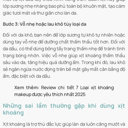
lớp sương nhẹ nhàng bao phủ toàn bộ khuôn mặt, tạo cảm
giác tươi mát và thư giãn cho làn da.
Bước 3: Vỗ nhẹ hoặc lau khô tùy loại da
Đối với da khô, bạn nên để lớp sương tự khô tự nhiên hoặc
dùng tay vỗ nhẹ để dưỡng chất thẩm thấu tốt hơn. Đối với
da dầu, có thể dùng bông tẩy trang thấm nhẹ để tránh tình
trạng bóng nhờn. Việc vỗ nhẹ giúp xịt khoáng thẩm thấu
sâu vào da, tăng hiệu quả dưỡng ẩm. Trong khi đó, lau khô
sẽ ngăn ngừa nước đọng trên bề mặt gây mất cân bằng độ
ẩm, đặc biệt với da dầu.
Xem thêm:
Review chi tiết 7 Loại xịt khoáng
makeup được yêu thích nhất 2025
Những sai lầm thường gặp khi dùng xịt
khoáng
Xịt khoáng là trợ thủ đắc lực giúp làn da luôn căng mướt và