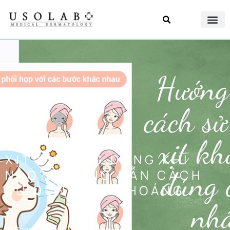
XỊT KHOÁNG DÙNG KHI
NÀO? HƯỚNG DẪN CÁCH
SỬ DỤNG XỊT KHOÁNG
Đăng bởi
Bác Sĩ Vũ Vân Anh