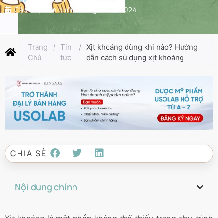
Cập nhật lần cuối:
Tháng 12 20, 2024
Trang
/
Tin
/
Xịt khoáng dùng khi nào? Hướng
Chủ
tức
dẫn cách sử dụng xịt khoáng
CHIA SẺ
Nội dung chính