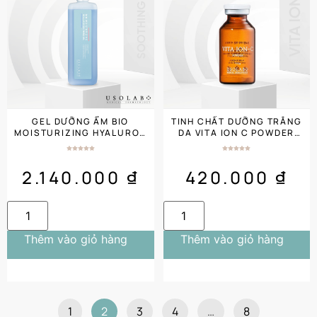
GEL DƯỠNG ẨM BIO
TINH CHẤT DƯỠNG TRẮNG
MOISTURIZING HYALURON
DA VITA ION C POWDER
SOOTHING GEL 1000ML
(1.5G X 1 NG) SALON
SALON SIZE
2.140.000
₫
420.000
₫
Thêm vào giỏ hàng
Thêm vào giỏ hàng
1
2
3
4
…
8