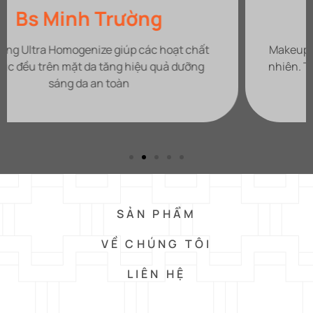
Nhi Nguyễn
Makeup body trắng đẹp đỉnh, da sáng hồng hào tự
nhiên. Thoa lên da thẩm thấu cực nhanh không bị
bết dính,
SẢN PHẨM
VỀ CHÚNG TÔI
LIÊN HỆ