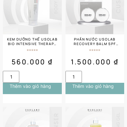
KEM DƯỠNG THỂ USOLAB
PHẤN NƯỚC USOLAB
BIO INTENSIVE THERAPY
RECOVERY BALM SPF
BODY LOTION 250ML
35+++ CHE PHỦ TỐT,
PHỤC HỒI DA
560.000
₫
1.500.000
₫
Thêm vào giỏ hàng
Thêm vào giỏ hàng