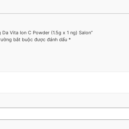
 Da Vita Ion C Powder (1.5g x 1 ng) Salon”
rường bắt buộc được đánh dấu
*