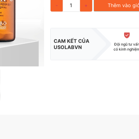
-
+
Thêm vào gi
CAM KẾT CỦA
Đội ngũ tư vấ
USOLABVN
có kinh nghiệ