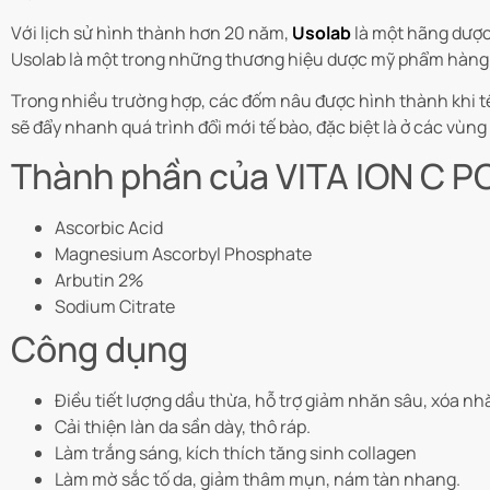
Với lịch sử hình thành hơn 20 năm,
Usolab
là một hãng dược
Usolab là một trong những thương hiệu dược mỹ phẩm hàng 
Trong nhiều trường hợp, các đốm nâu được hình thành khi tế b
sẽ đẩy nhanh quá trình đổi mới tế bào, đặc biệt là ở các vùn
Thành phần của VITA ION C PO
Ascorbic Acid
Magnesium Ascorbyl Phosphate
Arbutin 2%
Sodium Citrate
Công dụng
Điều tiết lượng dầu thừa, hỗ trợ giảm nhăn sâu, xóa nhăn
Cải thiện làn da sần dày, thô ráp.
Làm trắng sáng, kích thích tăng sinh collagen
Làm mờ sắc tố da, giảm thâm mụn, nám tàn nhang.