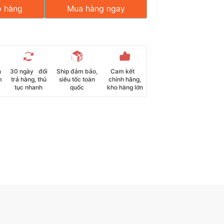
ỏ hàng
Mua hàng ngay
n
30 ngày đổi
Ship đảm bảo,
Cam kết
m
trả hàng, thủ
siêu tốc toàn
chính hãng,
tục nhanh
quốc
kho hàng lớn