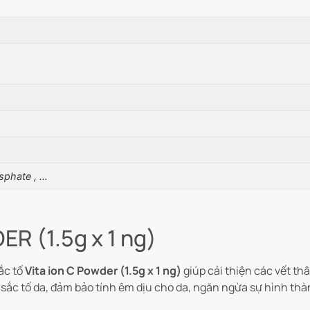
sphate , …
ER (1.5g x 1 ng)
ắc tố
Vita ion C Powder (1.5g x 1 ng)
giúp cải thiện các vết th
 sắc tố da, đảm bảo tính êm dịu cho da, ngăn ngừa sự hình thà