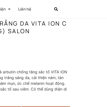
Kiện
Liên hệ
RẮNG DA VITA ION C
G) SALON
à arbutin chống tăng sắc tố VITA ION
g trắng sáng da, cải thiện nám, tàn
hâm mụn, ức chế melanin hoạt động.
sắc tố sau viêm. Có thể dùng điện di