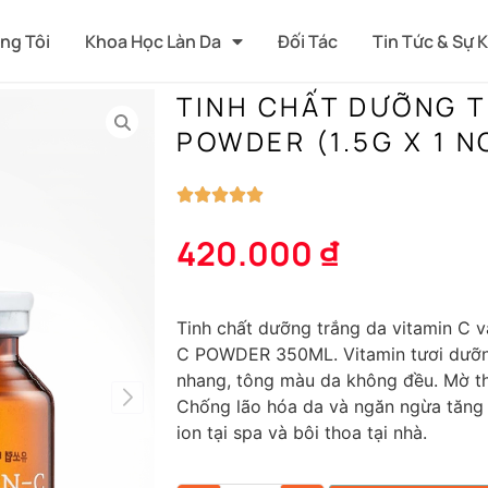
ng Tôi
Khoa Học Làn Da
Đối Tác
Tin Tức & Sự 
TINH CHẤT DƯỠNG T
POWDER (1.5G X 1 N
420.000
₫
Tinh chất dưỡng trắng da vitamin C v
C POWDER 350ML.
Vitamin tươi dưỡn
nhang, tông màu da không đều. Mờ t
Chống lão hóa da và ngăn ngừa tăng 
ion tại spa và bôi thoa tại nhà.