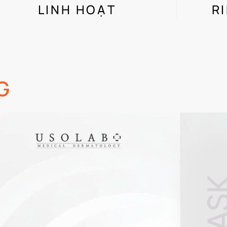
LINH HOẠT
R
G