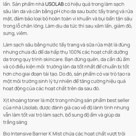
lấn. Sản phẩm nhà
USOLAB
có hiệu quả trong làm sạch
sâu làn da và cân bằng pH cho da sau bước tẩy trang và rửa
mặt, đảm bảo loại bỏ hoàn toàn vi khuẩn và bụi bẩn tận sâu
trong lỗ chân lông. Làm dịu da tức thì sau xâm lấn, giảm đỏ,
sưng, viêm.
Làm sạch sâu bằng nước tẩy trang và sữa rửa mặt là đúng
nhưng chưa đủ để da hấp thụ 100% các hoạt chất dưỡng
da trong quy trình skincare. Bạn đừng quên, da cần đủ ẩm
và có điều kiện môi trường làn da tốt nhất để chuẩn bị tốt
hơn cho giai đoạn tái tạo. Do đó, sản phẩm
có vai trò tạo ra
một môi trường sinh lý tự nhiên để tăng cường hiệu quả
hoạt động của các hoạt chất trên da sau đó.
Xịt khoáng toner
là một trong những sản phẩm best seller
của nhà Usolab, được đánh giá cao về độ lành tính nhưng
vẫn làm tốt vai trò làm sạch, bổ sung độ ẩm và giúp da
trắng sáng
Bio Intensive Barrier K Mist
chứa các hoạt chất vượt trội