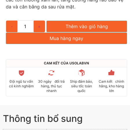
da và cân bằng da sau rửa mặt.
-
+
Thêm vào giỏ hàng
Mua hàng ngay
CAM KẾT CỦA USOLABVN
Đội ngũ tư vấn
30 ngày đổi trả
Ship đảm bảo,
Cam kết chính
có kinh nghiệm
hàng, thủ tục
siêu tốc toàn
hãng, kho hàng
nhanh
quốc
lớn
Thông tin bổ sung