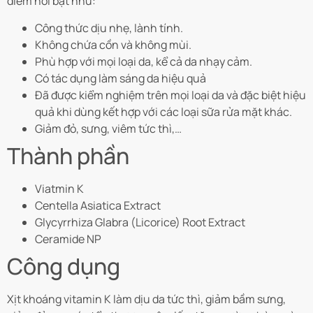
điểm nổi bật như:
Công thức dịu nhẹ, lành tính.
Không chứa cồn và không mùi.
Phù hợp với mọi loại da, kể cả da nhạy cảm.
Có tác dụng làm sáng da hiệu quả
Đã được kiểm nghiệm trên mọi loại da và đặc biệt hiệu
quả khi dùng kết hợp với các loại sữa rửa mặt khác.
Giảm đỏ, sưng, viêm tức thì,…
Thành phần
Viatmin K
Centella Asiatica Extract
Glycyrrhiza Glabra (Licorice) Root Extract
Ceramide NP
Công dụng
Xịt khoáng vitamin K làm dịu da tức thì, giảm bầm sưng,