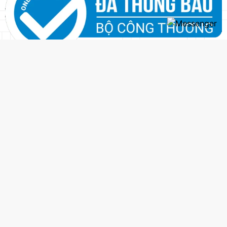
SẢN PHẨM
CHÍNH SÁCH
VỀ CHÚNG TÔI
CHÍNH SÁCH ĐẠI LÝ
LIÊN HỆ
CHÍNH SÁCH THANH TOÁN
CHÍNH SÁCH VẬN CHUYỂN
CHÍNH SÁCH ĐỔI TRẢ HÀNG
CHÍNH SÁCH BIÊN TẬP NỘI
DUNG
CHÍNH SÁCH BẢO MẬT THÔNG
TIN