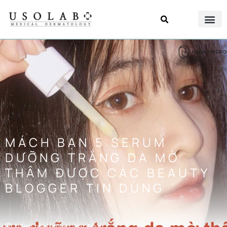
MÁCH BẠN 5 SERUM
DƯỠNG TRẮNG DA MỜ
THÂM ĐƯỢC CÁC BEAUTY
BLOGGER TIN DÙNG
Đăng bởi
Usolab Việt Nam