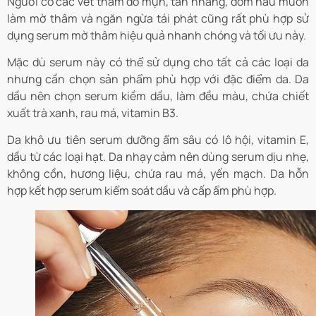
Người có các vết thâm do mụn, tàn nhang, đốm nâu muốn
làm mờ thâm và ngăn ngừa tái phát cũng rất phù hợp sử
dụng serum mờ thâm hiệu quả nhanh chóng và tối ưu này.
Mặc dù serum này có thể sử dụng cho tất cả các loại da
nhưng cần chọn sản phẩm phù hợp với đặc điểm da. Da
dầu nên chọn serum kiềm dầu, làm đều màu, chứa chiết
xuất trà xanh, rau má, vitamin B3.
Da khô ưu tiên serum dưỡng ẩm sâu có lô hội, vitamin E,
dầu từ các loại hạt. Da nhạy cảm nên dùng serum dịu nhẹ,
không cồn, hương liệu, chứa rau má, yến mạch. Da hỗn
hợp kết hợp serum kiểm soát dầu và cấp ẩm phù hợp.