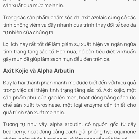
sản xuất quá mức melanin.
Trong các sản phẩm chăm sóc da, axit azelaic cũng có đặc
tính chống viêm và đẩy nhanh quá trình thay đổi tế bào da
tự nhiên của chúng ta.
Lợi ích này rất tốt để làm giảm sự xuất hiện và ngăn ngừa
tình trạng tăng sắc tố. Hơn nữa, nó còn tiêu diệt vi khuẩn
gây mụn để giúp làm sạch mụn đầu đen trên da.
Axit Kojic và Alpha Arbutin
Đây là hai thành phần mạnh mẽ được biết đến với hiệu quả
trong việc cải thiện tình trạng tăng sắc tố. Axit kojic, một
sản phẩm phụ của gạo lên men, hoạt động bằng cách ức
chế sản xuất tyrosinase, một loại enzyme cần thiết cho
quá trình sản xuất melanin.
Tương tự như vậy, alpha arbutin, có nguồn gốc từ cây
bearberry, hoạt động bằng cách giải phóng hydroquinone
chậm, ngăn chặn tyrosinase và làm sáng sắc tố hiện có.