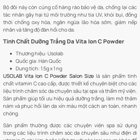
Bộ đôi này còn củng cố hàng rào bảo vệ da, chống lại các
tác nhân gây hại từ môi trường như tia UV, khói bụi, đồng
thời chống oxy hóa, ngăn ngừa lão hóa sớm, giảm nếp
nhăn và tăng độ đàn hồi cho da.
Tinh Chất Dưỡng Trắng Da Vita Ion C Powder
Thương hiệu: Usolab
Quốc gia: Hàn Quốc
Dung tích: 1.5g x 1 ng
USOLAB Vita Ion C Powder Salon Size
là sản phẩm tinh
chất vitamin C cao cấp, được thiết kế chuyên biệt cho các
liệu trình chăm sóc da chuyên sâu tại spa và thẩm mỹ viện.
Sản phẩm giúp tối ưu hiệu quả dưỡng trắng, làm mờ thâm
nám và phục hồi làn da xỉn màu một cách an toàn, nhanh
chóng.
Sản phẩm thường được các chuyên viên spa sử dụng
trong các liệu trình chăm sóc da chuyên sâu như điện di