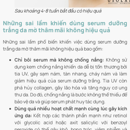
Sau khoảng 4-8 tuần bắt đầu có hiệu quả
Những sai lầm khiến dùng serum dưỡng
trắng da mờ thâm mãi không hiệu quả
Những sai lầm phổ biến khiến việc dùng serum dưỡng
trắng da mờ thâm mãi không hiệu quả bao gồm:
Chỉ bôi serum mà không chống nắng:
Không sử
dụng kem chống nắng khiến da dễ bị tổn thương bởi
tia UV, gây sạm nám, tàn nhang, cháy nám và làm
giảm hiệu quả của serum dưỡng trắng. Tia UV còn
phá hủy collagen, gây lão hóa và tăng nguy cơ ung
thư da. Do đó, chống nắng là bước không thể thiếu để
bảo vệ da và giúp serum phát huy tác dụng.
Dùng quá nhiều hoạt chất mạnh cùng lúc gây kích
ứng da:
Kết hợp các thành phần mạnh như retinol
với glycolic acid hoặc axit salicylic với benzoyl
peroxide có thể gây khô, bong tróc, viêm nhiễm và