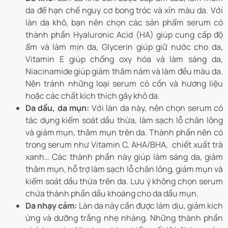
da để hạn chế nguy cơ bong tróc và xỉn màu da. Với
làn da khô, bạn nên chọn các sản phẩm serum có
thành phần Hyaluronic Acid (HA) giúp cung cấp độ
ẩm và làm mịn da, Glycerin giúp giữ nước cho da,
Vitamin E giúp chống oxy hóa và làm sáng da,
Niacinamide giúp giảm thâm nám và làm đều màu da.
Nên tránh những loại serum có cồn và hương liệu
hoặc các chất kích thích gây khô da.
Da dầu, da mụn:
Với làn da này, nên chọn serum có
tác dụng kiểm soát dầu thừa, làm sạch lỗ chân lông
và giảm mụn, thâm mụn trên da. Thành phần nên có
trong serum như Vitamin C, AHA/BHA, chiết xuất trà
xanh… Các thành phần này giúp làm sáng da, giảm
thâm mụn, hỗ trợ làm sạch lỗ chân lông, giảm mụn và
kiểm soát dầu thừa trên da. Lưu ý không chọn serum
chứa thành phần dầu khoáng cho da dầu mụn.
Da nhạy cảm:
Làn da này cần được làm dịu, giảm kích
ứng và dưỡng trắng nhẹ nhàng. Những thành phần