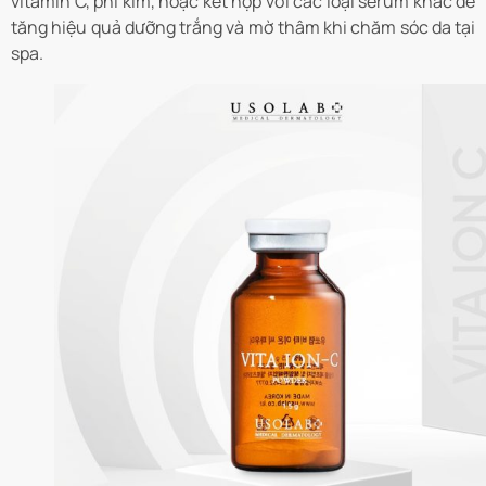
vitamin C, phi kim, hoặc kết hợp với các loại serum khác để
tăng hiệu quả dưỡng trắng và mờ thâm khi chăm sóc da tại
spa.