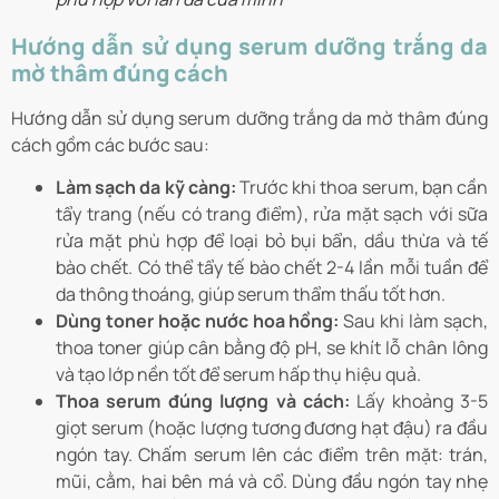
Hướng dẫn sử dụng serum dưỡng trắng da
mờ thâm đúng cách
Hướng dẫn sử dụng serum dưỡng trắng da mờ thâm đúng
cách gồm các bước sau:
Làm sạch da kỹ càng:
Trước khi thoa serum, bạn cần
tẩy trang (nếu có trang điểm), rửa mặt sạch với sữa
rửa mặt phù hợp để loại bỏ bụi bẩn, dầu thừa và tế
bào chết. Có thể tẩy tế bào chết 2-4 lần mỗi tuần để
da thông thoáng, giúp serum thẩm thấu tốt hơn.
Dùng toner hoặc nước hoa hồng:
Sau khi làm sạch,
thoa toner giúp cân bằng độ pH, se khít lỗ chân lông
và tạo lớp nền tốt để serum hấp thụ hiệu quả.
Thoa serum đúng lượng và cách:
Lấy khoảng 3-5
giọt serum (hoặc lượng tương đương hạt đậu) ra đầu
ngón tay. Chấm serum lên các điểm trên mặt: trán,
mũi, cằm, hai bên má và cổ. Dùng đầu ngón tay nhẹ