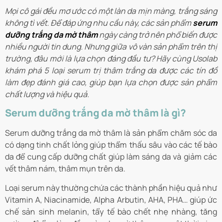
Mọi cô gái đều mơ ước có một làn da mịn màng, trắng sáng
không tì vết. Để đáp ứng nhu cầu này, các sản phẩm
serum
dưỡng trắng da mờ thâm
ngày càng trở nên phổ biến được
nhiều người tin dung. Nhưng giữa vô vàn sản phẩm trên thị
trường, đâu mới là lựa chọn đáng đầu tư? Hãy cùng Usolab
khám phá 5 loại serum trị thâm trắng da được các tín đồ
làm đẹp đánh giá cao, giúp bạn lựa chọn được sản phẩm
chất lượng và hiệu quả.
Serum dưỡng trắng da mờ thâm là gì?
Serum dưỡng trắng da mờ thâm là sản phẩm chăm sóc da
có dạng tinh chất lỏng giúp thẩm thấu sâu vào các tế bào
da để cung cấp dưỡng chất giúp làm sáng da và giảm các
vết thâm nám, thâm mụn trên da.
Loại serum này thường chứa các thành phần hiệu quả như
Vitamin A, Niacinamide, Alpha Arbutin, AHA, PHA… giúp ức
chế sản sinh melanin, tẩy tế bào chết nhẹ nhàng, tăng