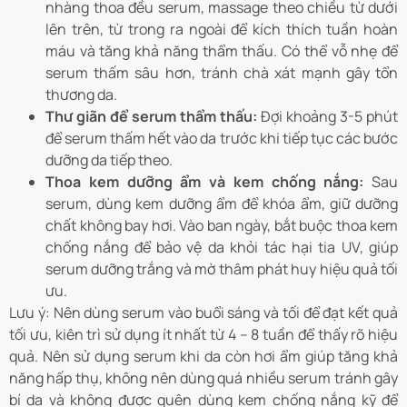
nhàng thoa đều serum, massage theo chiều từ dưới
lên trên, từ trong ra ngoài để kích thích tuần hoàn
máu và tăng khả năng thẩm thấu. Có thể vỗ nhẹ để
serum thấm sâu hơn, tránh chà xát mạnh gây tổn
thương da.
Thư giãn để serum thẩm thấu:
Đợi khoảng 3-5 phút
để serum thấm hết vào da trước khi tiếp tục các bước
dưỡng da tiếp theo.
Thoa kem dưỡng ẩm và kem chống nắng:
Sau
serum, dùng kem dưỡng ẩm để khóa ẩm, giữ dưỡng
chất không bay hơi. Vào ban ngày, bắt buộc thoa kem
chống nắng để bảo vệ da khỏi tác hại tia UV, giúp
serum dưỡng trắng và mờ thâm phát huy hiệu quả tối
ưu.
Lưu ý: Nên dùng serum vào buổi sáng và tối để đạt kết quả
tối ưu, kiên trì sử dụng ít nhất từ 4 – 8 tuần để thấy rõ hiệu
quả. Nên sử dụng serum khi da còn hơi ẩm giúp tăng khả
năng hấp thụ, không nên dùng quá nhiều serum tránh gây
bí da và không được quên dùng kem chống nắng kỹ để