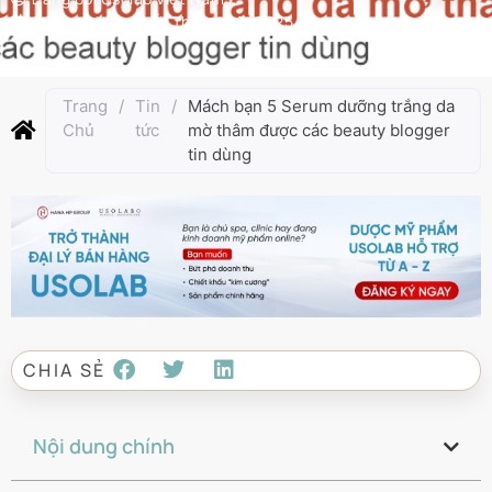
Cập nhật lần cuối:
Tháng 6 3, 2025
Trang
/
Tin
/
Mách bạn 5 Serum dưỡng trắng da
Chủ
tức
mờ thâm được các beauty blogger
tin dùng
CHIA SẺ
Nội dung chính