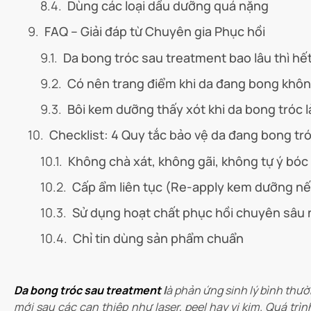
Dùng các loại dầu dưỡng quá nặng
FAQ – Giải đáp từ Chuyên gia Phục hồi
Da bong tróc sau treatment bao lâu thì hế
Có nên trang điểm khi da đang bong khô
Bôi kem dưỡng thấy xót khi da bong tróc l
Checklist: 4 Quy tắc bảo vệ da đang bong tr
Không chà xát, không gãi, không tự ý bóc
Cấp ẩm liên tục (Re-apply kem dưỡng nế
Sử dụng hoạt chất phục hồi chuyên sâu 
Chỉ tin dùng sản phẩm chuẩn
Da bong tróc sau treatment
l
à phản ứng sinh lý bình thườn
mới sau các can thiệp như laser, peel hay vi kim. Quá trì