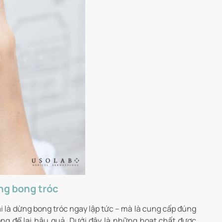
ng bong tróc
i là dừng bong tróc ngay lập tức – mà là cung cấp đúng
ng để lại hậu quả. Dưới đây là những hoạt chất được