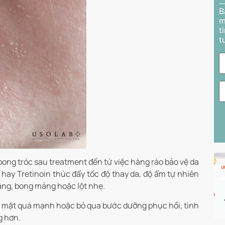
B
m
t
t
ong tróc sau treatment đến từ việc hàng rào bảo vệ da
 hay Tretinoin thúc đẩy tốc độ thay da, độ ẩm tự nhiên
căng, bong mảng hoặc lột nhẹ.
a mặt quá mạnh hoặc bỏ qua bước dưỡng phục hồi, tình
g hơn.