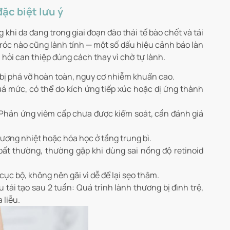
ặc biệt lưu ý
khi da đang trong giai đoạn đào thải tế bào chết và tái
 tróc nào cũng lành tính — một số dấu hiệu cảnh báo làn
hỏi can thiệp đúng cách thay vì chờ tự lành.
 bị phá vỡ hoàn toàn, nguy cơ nhiễm khuẩn cao.
á mức, có thể do kích ứng tiếp xúc hoặc dị ứng thành
: Phản ứng viêm cấp chưa được kiểm soát, cần đánh giá
ơng nhiệt hoặc hóa học ở tầng trung bì.
ất thường, thường gặp khi dùng sai nồng độ retinoid
c bộ, không nên gãi vì dễ để lại sẹo thâm.
tái tạo sau 2 tuần: Quá trình lành thương bị đình trệ,
 liễu.