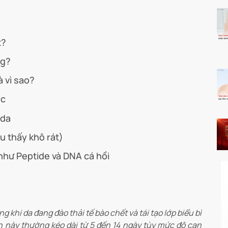
t?
ng?
à vì sao?
óc
 da
u thấy khô rát)
như Peptide và DNA cá hồi
g khi da đang đào thải tế bào chết và tái tạo lớp biểu bì
nh này thường kéo dài từ 5 đến 14 ngày tùy mức độ can