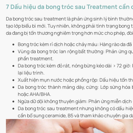
7 Dấu hiệu da bong tróc sau Treatment cần đ
Da bong tróc sau treatment là phản ứng sinh lý bình thường 
tạo lớp biểu bì mới. Tuy nhiên, không phải tình trạng bong
da đang bị tổn thương nghiêm trọng hơn mức cho phép, đòi 
Bong tróc kèm rỉ dịch hoặc chảy máu: Hàng rào da đã
Vùng da bong tróc lan rộng bất thường: Phản ứng qu
phần treatment.
Da bong tróc kèm đỏ rát, nóng bừng kéo dài > 72 giờ
lại liệu trình.
Xuất hiện mụn nước hoặc phồng rộp: Dấu hiệu tổn thư
Da bong tróc thành mảng dày, cứng: Lớp sừng hóa b
hoặc AHA/BHA.
Ngứa dữ dội không thuyên giảm: Phản ứng miễn dịch cụ
Da bong tróc sau treatment nhưng không có dấu hiệu 
cần bổ sung ceramide, B5 và tham khảo chuyên gia da