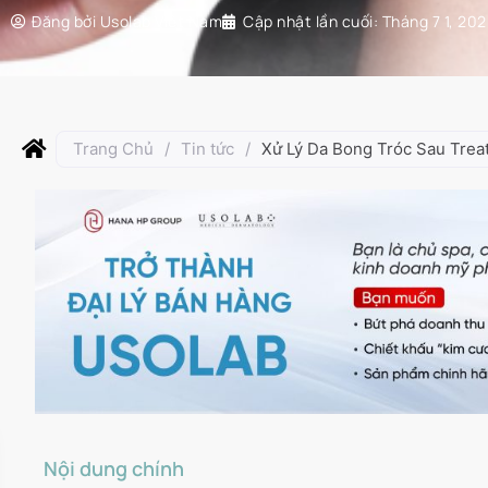
Đăng bởi
Usolab Việt Nam
Cập nhật lần cuối:
Tháng 7 1, 20
Trang Chủ
/
Tin tức
/
Xử Lý Da Bong Tróc Sau Tre
Nội dung chính