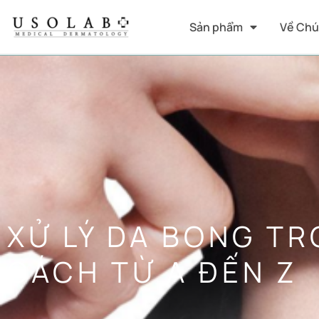
Sản phẩm
Về Chú
XỬ LÝ DA BONG T
CÁCH TỪ A ĐẾN Z