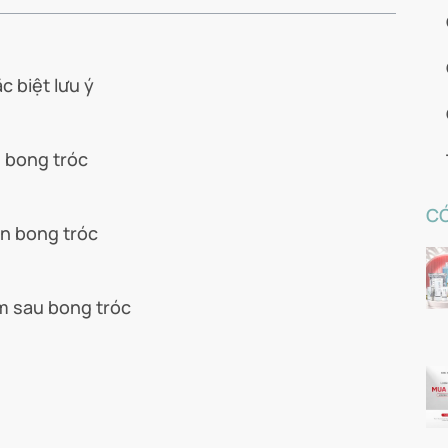
 biệt lưu ý
g bong tróc
CÓ
ạn bong tróc
m sau bong tróc