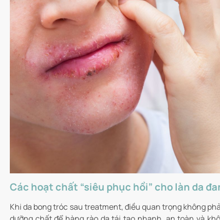
Các hoạt chất “siêu phục hồi” cho làn da đa
Khi da bong tróc sau treatment, điều quan trọng không phả
dưỡng chất để hàng rào da tái tạo nhanh, an toàn và khô