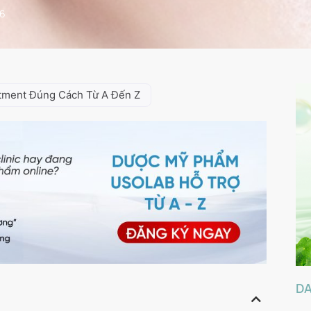
26
atment Đúng Cách Từ A Đến Z
D