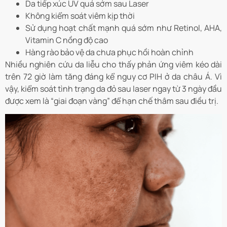
Da tiếp xúc UV quá sớm sau Laser
Không kiểm soát viêm kịp thời
Sử dụng hoạt chất mạnh quá sớm như Retinol, AHA,
Vitamin C nồng độ cao
Hàng rào bảo vệ da chưa phục hồi hoàn chỉnh
Nhiều nghiên cứu da liễu cho thấy phản ứng viêm kéo dài
trên 72 giờ làm tăng đáng kể nguy cơ PIH ở da châu Á. Vì
vậy, kiểm soát tình trạng da đỏ sau laser ngay từ 3 ngày đầu
được xem là “giai đoạn vàng” để hạn chế thâm sau điều trị.