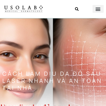
CÁCH LÀM DỊU DA ĐỎ SAU
LASER NHANH VÀ AN TOÀN
TẠI NHÀ
Đăng bởi
Usolab Việt Nam