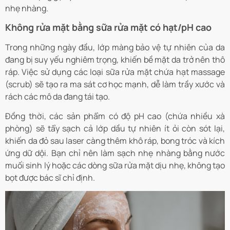
nhẹ nhàng.
Không rửa mặt bằng sữa rửa mặt có hạt/pH cao
Trong những ngày đầu, lớp màng bảo vệ tự nhiên của da
đang bị suy yếu nghiêm trọng, khiến bề mặt da trở nên thô
ráp. Việc sử dụng các loại sữa rửa mặt chứa hạt massage
(scrub) sẽ tạo ra ma sát cơ học mạnh, dễ làm trầy xước và
rách các mô da đang tái tạo.
Đồng thời, các sản phẩm có độ pH cao (chứa nhiều xà
phòng) sẽ tẩy sạch cả lớp dầu tự nhiên ít ỏi còn sót lại,
khiến da đỏ sau laser càng thêm khô ráp, bong tróc và kích
ứng dữ dội. Bạn chỉ nên làm sạch nhẹ nhàng bằng nước
muối sinh lý hoặc các dòng sữa rửa mặt dịu nhẹ, không tạo
bọt được bác sĩ chỉ định.