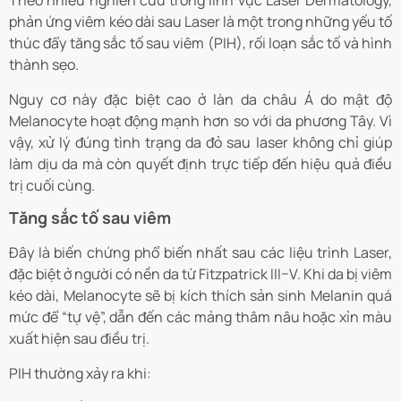
Theo nhiều nghiên cứu trong lĩnh vực Laser Dermatology,
phản ứng viêm kéo dài sau Laser là một trong những yếu tố
thúc đẩy tăng sắc tố sau viêm (PIH), rối loạn sắc tố và hình
thành sẹo.
Nguy cơ này đặc biệt cao ở làn da châu Á do mật độ
Melanocyte hoạt động mạnh hơn so với da phương Tây. Vì
vậy, xử lý đúng tình trạng da đỏ sau laser không chỉ giúp
làm dịu da mà còn quyết định trực tiếp đến hiệu quả điều
trị cuối cùng.
Tăng sắc tố sau viêm
Đây là biến chứng phổ biến nhất sau các liệu trình Laser,
đặc biệt ở người có nền da từ Fitzpatrick III–V. Khi da bị viêm
kéo dài, Melanocyte sẽ bị kích thích sản sinh Melanin quá
mức để “tự vệ”, dẫn đến các mảng thâm nâu hoặc xỉn màu
xuất hiện sau điều trị.
PIH thường xảy ra khi: