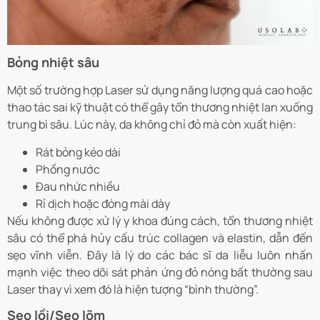
Bỏng nhiệt sâu
Một số trường hợp Laser sử dụng năng lượng quá cao hoặc
thao tác sai kỹ thuật có thể gây tổn thương nhiệt lan xuống
trung bì sâu. Lúc này, da không chỉ đỏ mà còn xuất hiện:
Rát bỏng kéo dài
Phồng nước
Đau nhức nhiều
Rỉ dịch hoặc đóng mài dày
Nếu không được xử lý y khoa đúng cách, tổn thương nhiệt
sâu có thể phá hủy cấu trúc collagen và elastin, dẫn đến
sẹo vĩnh viễn. Đây là lý do các bác sĩ da liễu luôn nhấn
mạnh việc theo dõi sát phản ứng đỏ nóng bất thường sau
Laser thay vì xem đó là hiện tượng “bình thường”.
Sẹo lồi/Sẹo lõm