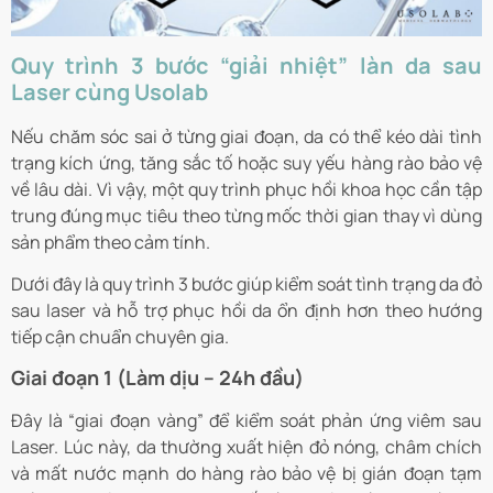
Quy trình 3 bước “giải nhiệt” làn da sau
Laser cùng Usolab
Nếu chăm sóc sai ở từng giai đoạn, da có thể kéo dài tình
trạng kích ứng, tăng sắc tố hoặc suy yếu hàng rào bảo vệ
về lâu dài. Vì vậy, một quy trình phục hồi khoa học cần tập
trung đúng mục tiêu theo từng mốc thời gian thay vì dùng
sản phẩm theo cảm tính.
Dưới đây là quy trình 3 bước giúp kiểm soát tình trạng da đỏ
sau laser và hỗ trợ phục hồi da ổn định hơn theo hướng
tiếp cận chuẩn chuyên gia.
Giai đoạn 1 (Làm dịu – 24h đầu)
Đây là “giai đoạn vàng” để kiểm soát phản ứng viêm sau
Laser. Lúc này, da thường xuất hiện đỏ nóng, châm chích
và mất nước mạnh do hàng rào bảo vệ bị gián đoạn tạm