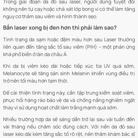
Trong giai đoạn da đỏ sau laser, người dùng tuyệt đối
không nên tự cạy hoặc chà xát lớp bong vì có thể làm tăng
nguy cơ thâm sau viêm và hình thành sẹo.
Bắn laser xong bị đen hơn thì phải làm sao?
Tình trạng da sạm hoặc đậm màu hơn sau Laser thường
liên quan đến tăng sắc tố sau viêm (PIH) – một phản ứng
khá phổ biến ở làn da châu Á.
Khi da bị viêm kéo dài hoặc tiếp xúc tia UV quá sớm,
Melanocyte sẽ tăng sản sinh Melanin khiến vùng điều trị
trở nên tối màu hơn tạm thời.
Để cải thiện tình trạng này, cần tập trung kiểm soát viêm,
phục hồi hàng rào bảo vệ da và chống nắng nghiêm ngặt
thay vì sử dụng hoạt chất làm trắng mạnh quá sớm.
Nhiều trường hợp da sẽ sáng dần trở lại sau vài tuần đến
vài tháng nếu chăm sóc đúng cách. Với nền da đỏ sau
laser kéo dài kèm tăng sắc tố rõ rệt, nên thăm khám bác sĩ