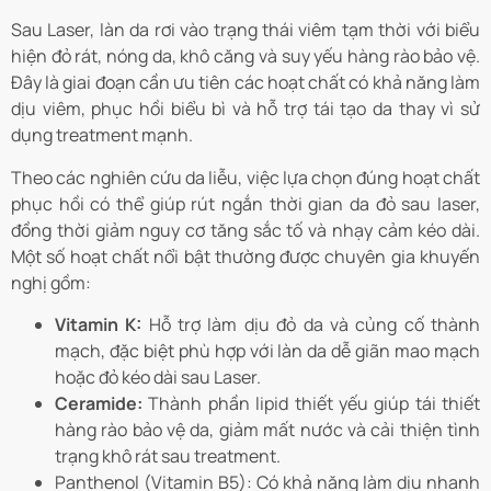
Sau Laser, làn da rơi vào trạng thái viêm tạm thời với biểu
hiện đỏ rát, nóng da, khô căng và suy yếu hàng rào bảo vệ.
Đây là giai đoạn cần ưu tiên các hoạt chất có khả năng làm
dịu viêm, phục hồi biểu bì và hỗ trợ tái tạo da thay vì sử
dụng treatment mạnh.
Theo các nghiên cứu da liễu, việc lựa chọn đúng hoạt chất
phục hồi có thể giúp rút ngắn thời gian da đỏ sau laser,
đồng thời giảm nguy cơ tăng sắc tố và nhạy cảm kéo dài.
Một số hoạt chất nổi bật thường được chuyên gia khuyến
nghị gồm:
Vitamin K:
Hỗ trợ làm dịu đỏ da và củng cố thành
mạch, đặc biệt phù hợp với làn da dễ giãn mao mạch
hoặc đỏ kéo dài sau Laser.
Ceramide:
Thành phần lipid thiết yếu giúp tái thiết
hàng rào bảo vệ da, giảm mất nước và cải thiện tình
trạng khô rát sau treatment.
Panthenol (Vitamin B5): Có khả năng làm dịu nhanh