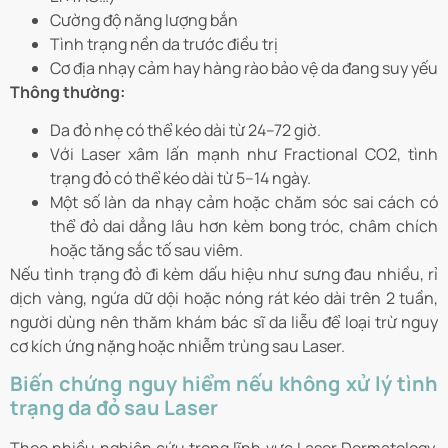
Cường độ năng lượng bắn
Tình trạng nền da trước điều trị
Cơ địa nhạy cảm hay hàng rào bảo vệ da đang suy yếu
Thông thường:
Da đỏ nhẹ có thể kéo dài từ 24–72 giờ.
Với Laser xâm lấn mạnh như Fractional CO2, tình
trạng đỏ có thể kéo dài từ 5–14 ngày.
Một số làn da nhạy cảm hoặc chăm sóc sai cách có
thể đỏ dai dẳng lâu hơn kèm bong tróc, châm chích
hoặc tăng sắc tố sau viêm.
Nếu tình trạng đỏ đi kèm dấu hiệu như sưng đau nhiều, rỉ
dịch vàng, ngứa dữ dội hoặc nóng rát kéo dài trên 2 tuần,
người dùng nên thăm khám bác sĩ da liễu để loại trừ nguy
cơ kích ứng nặng hoặc nhiễm trùng sau Laser.
Biến chứng nguy hiểm nếu không xử lý tình
trạng da đỏ sau Laser