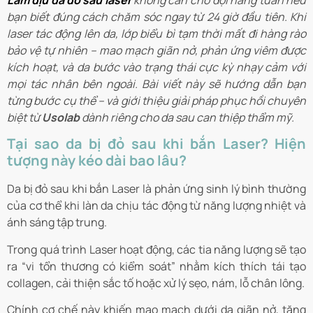
Làm dịu da đỏ sau laser
không cần chờ đợi hàng tuần nếu
bạn biết đúng cách chăm sóc ngay từ 24 giờ đầu tiên. Khi
laser tác động lên da, lớp biểu bì tạm thời mất đi hàng rào
bảo vệ tự nhiên – mao mạch giãn nở, phản ứng viêm được
kích hoạt, và da bước vào trạng thái cực kỳ nhạy cảm với
mọi tác nhân bên ngoài. Bài viết này sẽ hướng dẫn bạn
từng bước cụ thể – và giới thiệu giải pháp phục hồi chuyên
biệt từ
Usolab
dành riêng cho da sau can thiệp thẩm mỹ.
Tại sao da bị đỏ sau khi bắn Laser? Hiện
tượng này kéo dài bao lâu?
Da bị đỏ sau khi bắn Laser là phản ứng sinh lý bình thường
của cơ thể khi làn da chịu tác động từ năng lượng nhiệt và
ánh sáng tập trung.
Trong quá trình Laser hoạt động, các tia năng lượng sẽ tạo
ra “vi tổn thương có kiểm soát” nhằm kích thích tái tạo
collagen, cải thiện sắc tố hoặc xử lý sẹo, nám, lỗ chân lông.
Chính cơ chế này khiến mao mạch dưới da giãn nở, tăng