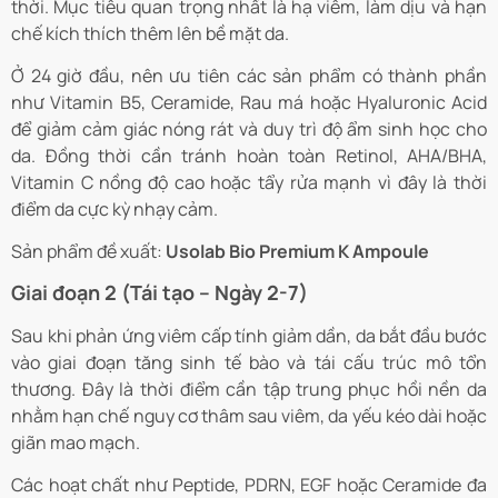
thời. Mục tiêu quan trọng nhất là hạ viêm, làm dịu và hạn
chế kích thích thêm lên bề mặt da.
Ở 24 giờ đầu, nên ưu tiên các sản phẩm có thành phần
như Vitamin B5, Ceramide, Rau má hoặc Hyaluronic Acid
để giảm cảm giác nóng rát và duy trì độ ẩm sinh học cho
da. Đồng thời cần tránh hoàn toàn Retinol, AHA/BHA,
Vitamin C nồng độ cao hoặc tẩy rửa mạnh vì đây là thời
điểm da cực kỳ nhạy cảm.
Sản phẩm đề xuất:
Usolab Bio Premium K Ampoule
Giai đoạn 2 (Tái tạo – Ngày 2-7)
Sau khi phản ứng viêm cấp tính giảm dần, da bắt đầu bước
vào giai đoạn tăng sinh tế bào và tái cấu trúc mô tổn
thương. Đây là thời điểm cần tập trung phục hồi nền da
nhằm hạn chế nguy cơ thâm sau viêm, da yếu kéo dài hoặc
giãn mao mạch.
Các hoạt chất như Peptide, PDRN, EGF hoặc Ceramide đa