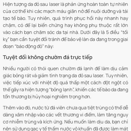
Hiện tượng da đỏ sau laser là phản ứng hoàn toàn tự nhiên
của cơ thể khi các mạch máu giãn nở để nuôi dưỡng và tái
tạo tế bào. Tuy nhiên, quá trình phục hồi này nhanh hay
chậm, có để lại biến chứng hay không phụ thuộc rất lớn
vào cách bạn chăm sóc da tại nhà. Dưới đây là 5 điều “tối
kỵ” bạn cần tuyệt đối tránh để bảo vệ làn da đang trong giai
đoạn “báo động đỏ” này:
Tuyệt đối không chườm đá trực tiếp
Nhiều người có thói quen chườm đá lạnh để làm dịu cảm
giác bỏng rát và giảm tình trạng da đỏ sau laser. Tuy nhiên,
việc tiếp xúc với nhiệt độ quá thấp một cách đột ngột có
thể gây ra hiện tượng “bỏng lạnh”, khiến các tế bào da đang
tổn thương bị hủy hoại nghiêm trọng hơn.
Thêm vào đó, nước từ đá viên chưa qua tiệt trùng có thể dễ
dàng xâm nhập vào các vết thương vi điểm, làm tăng nguy
cơ nhiễm trùng và kích ứng. Nếu muốn làm dịu da, bạn chỉ
nên sử dụng gạc y tế thấm nước vô khuẩn đã được làm mát