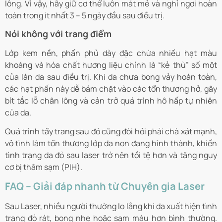
lông. Vì vậy, hãy giữ cơ thể luôn mát mẻ và nghỉ ngơi hoàn
toàn trong ít nhất 3 – 5 ngày đầu sau điều trị.
Nói không với trang điểm
Lớp kem nền, phấn phủ dày đặc chứa nhiều hạt màu
khoáng và hóa chất hương liệu chính là “kẻ thù” số một
của làn da sau điều trị. Khi da chưa bong vảy hoàn toàn,
các hạt phấn này dễ bám chặt vào các tổn thương hở, gây
bít tắc lỗ chân lông và cản trở quá trình hô hấp tự nhiên
của da.
Quá trình tẩy trang sau đó cũng đòi hỏi phải chà xát mạnh,
vô tình làm tổn thương lớp da non đang hình thành, khiến
tình trạng da đỏ sau laser trở nên tồi tệ hơn và tăng nguy
cơ bị thâm sạm (PIH).
FAQ – Giải đáp nhanh từ Chuyên gia Laser
Sau Laser, nhiều người thường lo lắng khi da xuất hiện tình
trạng đỏ rát, bong nhẹ hoặc sạm màu hơn bình thường.