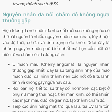
trưởng thành sau tuổi 30
Nguyên nhân da nổi chấm đỏ không ngứa
thường gặp
Hiện tượng da nổi chấm đỏ như nốt ruồi son không ngứa có
thể bắt nguồn từ nhiều nguyên nhân khác nhau, tùy thuộc
vào độ tuổi, cơ địa và tình trạng sức khỏe. Dưới đây là
những nguyên nhân phổ biến nhất mà bạn cần biết để
hiểu rõ và chăm sóc da đúng cách:
U mạch máu (Cherry angioma): là nguyên nhân
thường gặp nhất. Đây là sự tăng sinh nhẹ của mao
mạch dưới da, hình thành nên các nốt đỏ li ti, lành
tính và không gây ngứa hay đau.
Rối loạn nội tiết tố: sự thay đổi hormone, đặc biệt ở
phụ nữ mang thai hoặc tiền mãn kinh, có thể khiến
các mạch máu dưới da giãn nở, tạo thành chấm đỏ.
Tiếp xúc ánh nắng mặt trời quá lâu: tia UV làm tổn