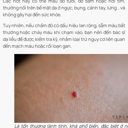
Các nốt này có thể màu đỏ tươi, đỏ sẫm hoặc hơi tím,
thường nổi trên bề mặt da ở ngực, bụng, cánh tay, lưng… và
không gây hại đến sức khỏe.
Tuy nhiên, nếu chấm đỏ có dấu hiệu lan rộng, sẫm màu bất
thường hoặc chảy máu khi chạm vào, bạn nên đến bác sĩ
da liễu để được kiểm tra kỹ, nhằm loại trừ nguy cơ liên quan
đến mạch máu hoặc rối loạn gan.
Là tổn thương lành tính, khá phổ biến, đặc biệt ở n