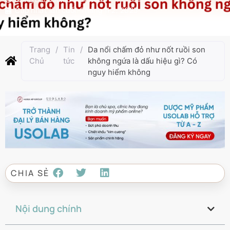
Cập nhật lần cuối:
Tháng 11 2, 2025
Trang
/
Tin
/
Da nổi chấm đỏ như nốt ruồi son
Chủ
tức
không ngứa là dấu hiệu gì? Có
nguy hiểm không
CHIA SẺ
Nội dung chính