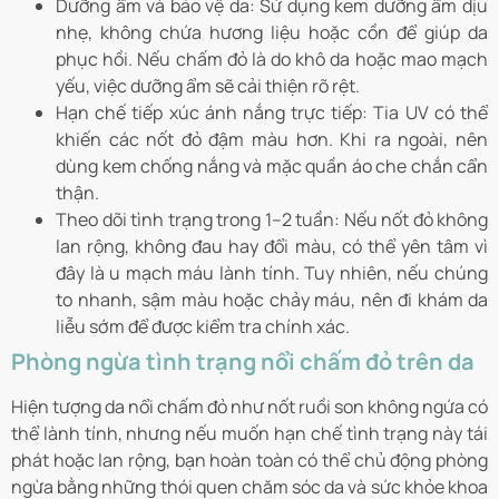
Dưỡng ẩm và bảo vệ da: Sử dụng kem dưỡng ẩm dịu
nhẹ, không chứa hương liệu hoặc cồn để giúp da
phục hồi. Nếu chấm đỏ là do khô da hoặc mao mạch
yếu, việc dưỡng ẩm sẽ cải thiện rõ rệt.
Hạn chế tiếp xúc ánh nắng trực tiếp: Tia UV có thể
khiến các nốt đỏ đậm màu hơn. Khi ra ngoài, nên
dùng kem chống nắng và mặc quần áo che chắn cẩn
thận.
Theo dõi tình trạng trong 1–2 tuần: Nếu nốt đỏ không
lan rộng, không đau hay đổi màu, có thể yên tâm vì
đây là u mạch máu lành tính. Tuy nhiên, nếu chúng
to nhanh, sậm màu hoặc chảy máu, nên đi khám da
liễu sớm để được kiểm tra chính xác.
Phòng ngừa tình trạng nổi chấm đỏ trên da
Hiện tượng da nổi chấm đỏ như nốt ruồi son không ngứa có
thể lành tính, nhưng nếu muốn hạn chế tình trạng này tái
phát hoặc lan rộng, bạn hoàn toàn có thể chủ động phòng
ngừa bằng những thói quen chăm sóc da và sức khỏe khoa