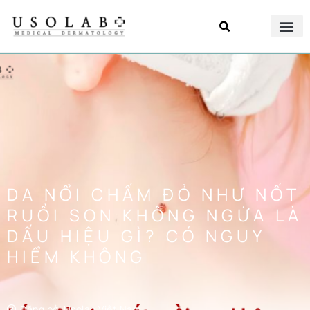
DA NỔI CHẤM ĐỎ NHƯ NỐT
RUỒI SON KHÔNG NGỨA LÀ
DẤU HIỆU GÌ? CÓ NGUY
HIỂM KHÔNG
Đăng bởi
Usolab Việt Nam