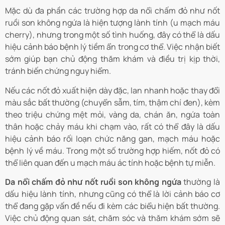
Mặc dù đa phần các trường hợp da nổi chấm đỏ như nốt
ruồi son không ngứa là hiện tượng lành tính (u mạch máu
cherry), nhưng trong một số tình huống, đây có thể là dấu
hiệu cảnh báo bệnh lý tiềm ẩn trong cơ thể. Việc nhận biết
sớm giúp bạn chủ động thăm khám và điều trị kịp thời,
tránh biến chứng nguy hiểm.
Nếu các nốt đỏ xuất hiện dày đặc, lan nhanh hoặc thay đổi
màu sắc bất thường (chuyển sẫm, tím, thậm chí đen), kèm
theo triệu chứng mệt mỏi, vàng da, chán ăn, ngứa toàn
thân hoặc chảy máu khi chạm vào, rất có thể đây là dấu
hiệu cảnh báo rối loạn chức năng gan, mạch máu hoặc
bệnh lý về máu. Trong một số trường hợp hiếm, nốt đỏ có
thể liên quan đến u mạch máu ác tính hoặc bệnh tự miễn.
Da nổi chấm đỏ như nốt ruồi son không ngứa
thường là
dấu hiệu lành tính, nhưng cũng có thể là lời cảnh báo cơ
thể đang gặp vấn đề nếu đi kèm các biểu hiện bất thường.
Việc chủ động quan sát, chăm sóc và thăm khám sớm sẽ