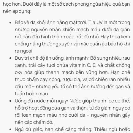
học hơn. Dưới đây là một số cách phòng ngừa hiệu quả bạn
nên áp dụng:
Bảo vệ da khỏi ánh nắng mặt trời: Tia UV là một trong
những nguyên nhân khiến mạch máu dưới da giãn
nở, dẫn đến hình thành các nốt đỏ nhỏ. Hãy thoa kem
chống nắng thường xuyên và mặc quần áo bảo hộ khi
ra ngoài.
Duy trì chế độ ăn uống lành mạnh: Bổ sung nhiều rau
xanh, trái cây tươi chứa vitamin C, E, và chất chống
oxy hóa giúp thành mạch bền vững hơn. Hạn chế
thực phẩm cay nóng, rượu bia, và đồ chiên rán nhiều
dầu mỡ – những yếu tố có thể ảnh hưởng đến gan và
tuần hoàn máu.
Uống đủ nước mỗi ngày: Nước giúp thanh lọc cơ thể,
hỗ trợ hoạt động của gan và thận, từ đó giảm nguy cơ
rối loạn mạch máu nhỏ dưới da – nguyên nhân gây
nên các chấm đỏ.
Ngủ đủ giấc, hạn chế căng thẳng: Thiếu ngủ hoặc