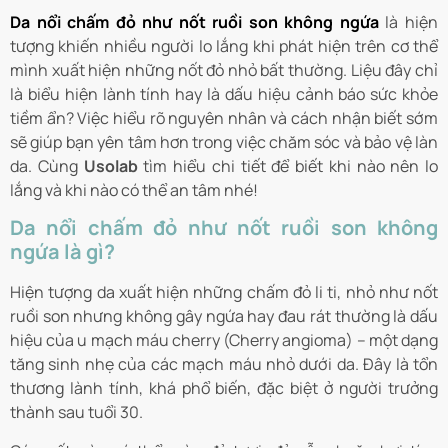
Da nổi chấm đỏ như nốt ruồi son không ngứa
là hiện
tượng khiến nhiều người lo lắng khi phát hiện trên cơ thể
mình xuất hiện những nốt đỏ nhỏ bất thường. Liệu đây chỉ
là biểu hiện lành tính hay là dấu hiệu cảnh báo sức khỏe
tiềm ẩn? Việc hiểu rõ nguyên nhân và cách nhận biết sớm
sẽ giúp bạn yên tâm hơn trong việc chăm sóc và bảo vệ làn
da. Cùng
Usolab
tìm hiểu chi tiết để biết khi nào nên lo
lắng và khi nào có thể an tâm nhé!
Da nổi chấm đỏ như nốt ruồi son không
ngứa là gì?
Hiện tượng da xuất hiện những chấm đỏ li ti, nhỏ như nốt
ruồi son nhưng không gây ngứa hay đau rát thường là dấu
hiệu của u mạch máu cherry (Cherry angioma) – một dạng
tăng sinh nhẹ của các mạch máu nhỏ dưới da. Đây là tổn
thương lành tính, khá phổ biến, đặc biệt ở người trưởng
thành sau tuổi 30.