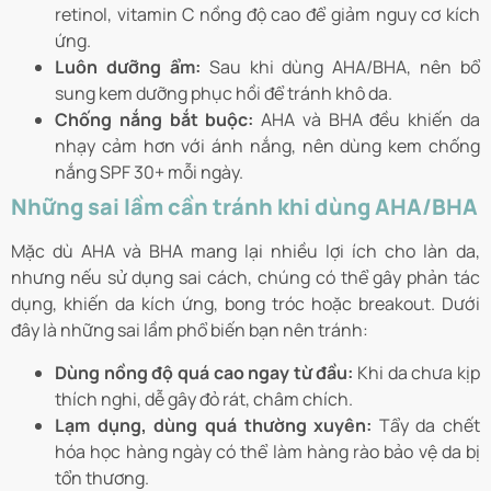
retinol, vitamin C nồng độ cao để giảm nguy cơ kích
ứng.
Luôn dưỡng ẩm:
Sau khi dùng AHA/BHA, nên bổ
sung kem dưỡng phục hồi để tránh khô da.
Chống nắng bắt buộc:
AHA và BHA đều khiến da
nhạy cảm hơn với ánh nắng, nên dùng kem chống
nắng SPF 30+ mỗi ngày.
Những sai lầm cần tránh khi dùng AHA/BHA
Mặc dù AHA và BHA mang lại nhiều lợi ích cho làn da,
nhưng nếu sử dụng sai cách, chúng có thể gây phản tác
dụng, khiến da kích ứng, bong tróc hoặc breakout. Dưới
đây là những sai lầm phổ biến bạn nên tránh:
Dùng nồng độ quá cao ngay từ đầu:
Khi da chưa kịp
thích nghi, dễ gây đỏ rát, châm chích.
Lạm dụng, dùng quá thường xuyên:
Tẩy da chết
hóa học hàng ngày có thể làm hàng rào bảo vệ da bị
tổn thương.