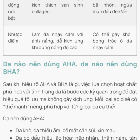
động
kích thích sản sinh
bã nhờn, ngừa
nổi
collagen
mụn đầu đen/ẩn
bật
Nhược
Làm da nhạy cảm với
Có thể gây khô,
điểm
ánh nắng, dễ kích ứng
bong tróc ở da
khi dùng nồng độ cao
nhạy cảm
Da nào nên dùng AHA, da nào nên dùng
BHA?
Sau khi hiểu rõ AHA và BHA là gì, việc lựa chọn hoạt chất
phù hợp với tình trạng da là bước cực kỳ quan trọng để đạt
hiệu quả tối ưu mà không gây kích ứng. Mỗi loại acid sẽ có
“thế mạnh” riêng, phù hợp với từng loại da cụ thể:
Da nên dùng AHA:
Da khô, da thiếu ẩm, bề mặt sần sùi, xỉn màu.
Da có dấu hiệu lão hóa: nếp nhăn, thâm nám, tàn