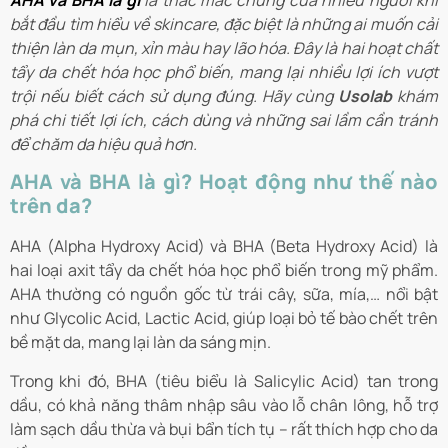
AHA và BHA là gì
là thắc mắc chung của nhiều người khi
bắt đầu tìm hiểu về skincare, đặc biệt là những ai muốn cải
thiện làn da mụn, xỉn màu hay lão hóa. Đây là hai hoạt chất
tẩy da chết hóa học phổ biến, mang lại nhiều lợi ích vượt
trội nếu biết cách sử dụng đúng. Hãy cùng
Usolab
khám
phá chi tiết lợi ích, cách dùng và những sai lầm cần tránh
để chăm da hiệu quả hơn.
AHA và BHA là gì? Hoạt động như thế nào
trên da?
AHA (Alpha Hydroxy Acid) và BHA (Beta Hydroxy Acid) là
hai loại axit tẩy da chết hóa học phổ biến trong mỹ phẩm.
AHA thường có nguồn gốc từ trái cây, sữa, mía,… nổi bật
như Glycolic Acid, Lactic Acid, giúp loại bỏ tế bào chết trên
bề mặt da, mang lại làn da sáng mịn.
Trong khi đó, BHA (tiêu biểu là Salicylic Acid) tan trong
dầu, có khả năng thâm nhập sâu vào lỗ chân lông, hỗ trợ
làm sạch dầu thừa và bụi bẩn tích tụ – rất thích hợp cho da