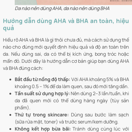
Da nào nên dùng AHA, da nào nên dùng BHA
Hướng dẫn dùng AHA và BHA an toàn, hiệu
quả
Hiểu rõ AHA và BHA là gì thôi chưa đủ, mà cách sử dụng thế
nào cho đúng mới quyết định hiệu quả và độ an toàn trên
da. Nếu dùng sai, da có thể bị kích ứng, bong tróc hoặc
mẩn đỏ. Dưới đây là hướng dẫn cơ bản giúp bạn dùng AHA
và BHA đúng cách:
Bắt đầu từ nồng độ thấp:
Với AHA khoảng 5% và BHA
khoảng 0.5 – 1% để da làm quen, sau đó mới tăng dần.
Tần suất sử dụng hợp lý:
Nên dùng 2–3 lần/tuần, khi
da đã quen mới có thể dùng hàng ngày (tùy sản
phẩm).
Thứ tự trong skincare:
Dùng sau bước làm sạch
(sữa rửa mặt, toner) và trước serum/kem dưỡng.
Không kết hợp bừa bãi:
Tránh dùng cùng lúc với