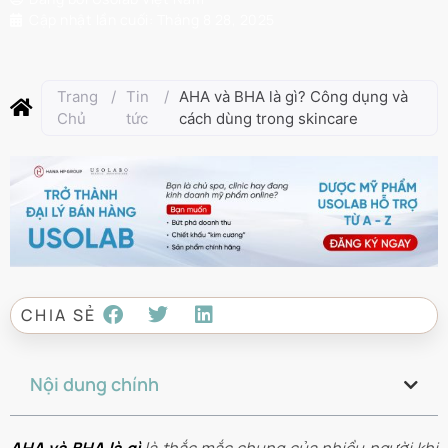
Cập nhật lần cuối:
Tháng 8 28, 2025
Trang
/
Tin
/
AHA và BHA là gì? Công dụng và
Chủ
tức
cách dùng trong skincare
CHIA SẺ
Nội dung chính