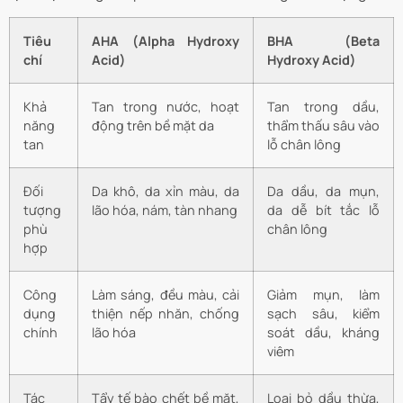
Tiêu
AHA (Alpha Hydroxy
BHA (Beta
chí
Acid)
Hydroxy Acid)
Khả
Tan trong nước, hoạt
Tan trong dầu,
năng
động trên bề mặt da
thẩm thấu sâu vào
tan
lỗ chân lông
Đối
Da khô, da xỉn màu, da
Da dầu, da mụn,
tượng
lão hóa, nám, tàn nhang
da dễ bít tắc lỗ
phù
chân lông
hợp
Công
Làm sáng, đều màu, cải
Giảm mụn, làm
dụng
thiện nếp nhăn, chống
sạch sâu, kiểm
chính
lão hóa
soát dầu, kháng
viêm
Tác
Tẩy tế bào chết bề mặt,
Loại bỏ dầu thừa,