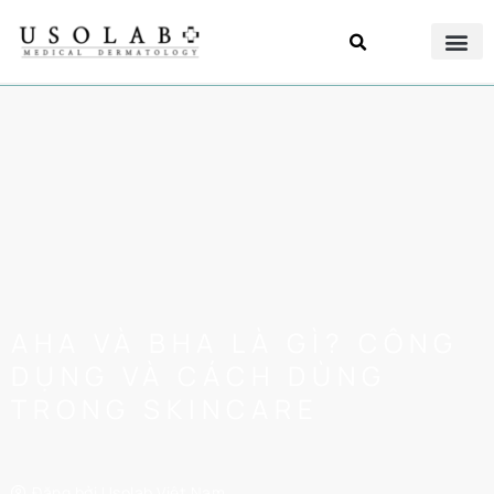
AHA VÀ BHA LÀ GÌ? CÔNG
DỤNG VÀ CÁCH DÙNG
TRONG SKINCARE
Đăng bởi
Usolab Việt Nam