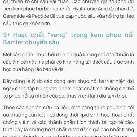
cải thiện rõ chỉ sau vài tuần. Các chuyên gia thường ưu
tiên kem phục hồi barrier chứa Hyaluronic Acid đa phân tử,
Ceramide và Peptide để vừa cấp nước sâu vừa hỗ trợ tái tạo
cấu trúc da khỏe hơn.
9+ Hoạt chất “vàng” trong kem phục hồi
Barrier chuyên sâu
Một sản phẩm phục hồi da hiệu quả không chỉ đơn thuần là
cấp ẩm bề mặt mà phải có khả năng tái thiết cấu trúc sinh
học của hàng rào bảo vệ da.
Đây cũng là lý do các dòng kem phục hồi barrier hiện đại
ngày càng tập trung vào nhóm hoạt chất mô phỏng cơ chế
tự phục hồi tự nhiên của da, thay vì chỉ làm dịu tạm thời.
Theo các nghiên cứu da liễu, một công thức phục hồi tối
ưu thường cần kết hợp đồng thời lipid sinh học, hoạt chất
chống viêm và các thành phần kích thích tái tạo tế bào.
Dưới đây là những hoạt chất được đánh giá cao nhất trong
các sản phẩm kem phục hồi barrier chuyên sâu hiện nay.