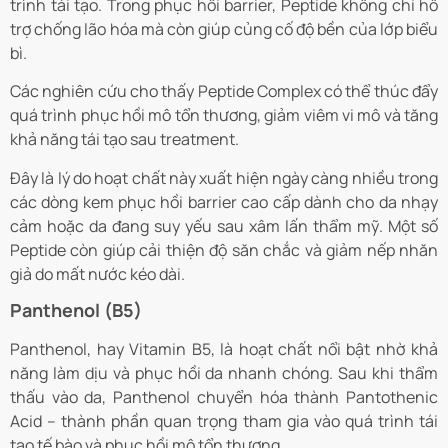
trình tái tạo. Trong phục hồi barrier, Peptide không chỉ hỗ
trợ chống lão hóa mà còn giúp củng cố độ bền của lớp biểu
bì.
Các nghiên cứu cho thấy Peptide Complex có thể thúc đẩy
quá trình phục hồi mô tổn thương, giảm viêm vi mô và tăng
khả năng tái tạo sau treatment.
Đây là lý do hoạt chất này xuất hiện ngày càng nhiều trong
các dòng kem phục hồi barrier cao cấp dành cho da nhạy
cảm hoặc da đang suy yếu sau xâm lấn thẩm mỹ. Một số
Peptide còn giúp cải thiện độ săn chắc và giảm nếp nhăn
giả do mất nước kéo dài.
Panthenol (B5)
Panthenol, hay Vitamin B5, là hoạt chất nổi bật nhờ khả
năng làm dịu và phục hồi da nhanh chóng. Sau khi thẩm
thấu vào da, Panthenol chuyển hóa thành Pantothenic
Acid – thành phần quan trọng tham gia vào quá trình tái
tạo tế bào và phục hồi mô tổn thương.