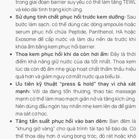
trong giai đoạn barrier suy yếu có thể làm tăng TEWL
và kéo dài tình trạng kích ứng.
Sử dụng tinh chất phục hồi trước kem dưỡng:
Sau
bước làm sạch, có thể dùng các dòng ampoule hoặc
serum phục hồi chứa Peptide, Panthenol, HA hoặc
Exosome để cấp nước và làm dịu nền da trước khi
khóa ẩm bằng kem phục hồi barrier.
Thoa kem phục hồi khi da còn hơi ẩm:
Đây là thời
điểm khả năng giữ nước của da tốt nhất. Thoa kem
lúc da còn độ ẩm nhẹ giúp hoạt chất thẩm thấu hiệu
quả hơn và giảm nguy cơ mất nước qua biểu bì.
Ưu tiên kỹ thuật “press & hold” thay vì chà xát
mạnh:
Với da đang tổn thương, thao tác massage
mạnh có thể làm mao mạch giãn nở và tăng kích ứng.
Nên dùng đầu ngón tay nhấn nhẹ kem lên da để giảm
ma sát cơ học.
Tăng tần suất phục hồi vào ban đêm:
Ban đêm là
“khung giờ vàng” cho quá trình tái tạo tế bào da. Có
thể thoa dày hơn ở vùng bong tróc, đỏ rát hoặc khô