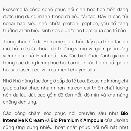
Exosome là công nghệ phục hồi sinh học tiên tiến đang
được ứng dụng mạnh trong da liễu tái tạo. Đây là các túi
ngoại bào siêu nhỏ chứa protein, peptide, yếu tố tăng
trưởng và tín hiệu sinh học giúp “giao tiếp” giữa các tế bào.
Trong phục hồi da, Exosome giúp thúc đẩy quá trình tái tạo
mô, hỗ trợ sửa chữa tổn thương vi mô và giảm phản ứng
viêm hiệu quả. Hoạt chất này đặc biệt được đánh giá cao
trong các dòng kem phục hồi barrier hoặc tinh chất phục
hồi sau laser, peel và treatment chuyên sâu.
Nhờ khả năng tác động ở cấp độ tế bào, Exosome không chỉ
giúp da hồi phục nhanh hơn mà còn cải thiện chất lượng
nền da lâu dài, bao gồm độ đàn hồi, độ mịn và khả năng
chống kích ứng.
Các dòng chăm sóc phục hồi chuyên sâu như
Bio
Intensive K Cream
và
Bio Premium K Ampoule
của Usolab
cũng ứng dụng nhiều hoạt chất phục hồi nổi bật như