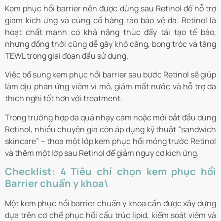
Kem phục hồi barrier nên được dùng sau Retinol để hỗ trợ
giảm kích ứng và củng cố hàng rào bảo vệ da. Retinol là
hoạt chất mạnh có khả năng thúc đẩy tái tạo tế bào,
nhưng đồng thời cũng dễ gây khô căng, bong tróc và tăng
TEWL trong giai đoạn đầu sử dụng.
Việc bổ sung kem phục hồi barrier sau bước Retinol sẽ giúp
làm dịu phản ứng viêm vi mô, giảm mất nước và hỗ trợ da
thích nghi tốt hơn với treatment.
Trong trường hợp da quá nhạy cảm hoặc mới bắt đầu dùng
Retinol, nhiều chuyên gia còn áp dụng kỹ thuật “sandwich
skincare” – thoa một lớp kem phục hồi mỏng trước Retinol
và thêm một lớp sau Retinol để giảm nguy cơ kích ứng.
Checklist: 4 Tiêu chí chọn kem phục hồi
Barrier chuẩn y khoa\
Một kem phục hồi barrier chuẩn y khoa cần được xây dựng
dựa trên cơ chế phục hồi cấu trúc lipid, kiểm soát viêm và