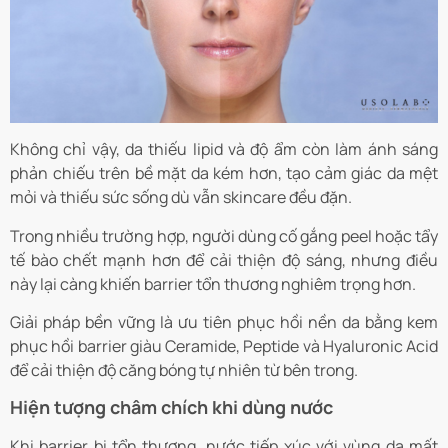
Không chỉ vậy, da thiếu lipid và độ ẩm còn làm ánh sáng
phản chiếu trên bề mặt da kém hơn, tạo cảm giác da mệt
mỏi và thiếu sức sống dù vẫn skincare đều đặn.
Trong nhiều trường hợp, người dùng cố gắng peel hoặc tẩy
tế bào chết mạnh hơn để cải thiện độ sáng, nhưng điều
này lại càng khiến barrier tổn thương nghiêm trọng hơn.
Giải pháp bền vững là ưu tiên phục hồi nền da bằng kem
phục hồi barrier giàu Ceramide, Peptide và Hyaluronic Acid
để cải thiện độ căng bóng tự nhiên từ bên trong.
Hiện tượng châm chích khi dùng nước
Khi barrier bị tổn thương, nước tiếp xúc với vùng da mất