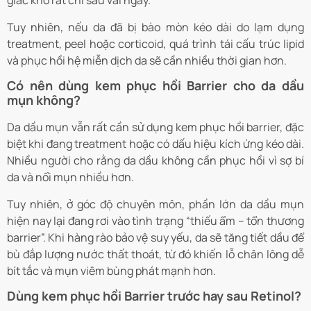
giác khô rát chỉ sau vài ngày.
Tuy nhiên, nếu da đã bị bào mòn kéo dài do lạm dụng
treatment, peel hoặc corticoid, quá trình tái cấu trúc lipid
và phục hồi hệ miễn dịch da sẽ cần nhiều thời gian hơn.
Có nên dùng kem phục hồi Barrier cho da dầu
mụn không?
Da dầu mụn vẫn rất cần sử dụng kem phục hồi barrier, đặc
biệt khi đang treatment hoặc có dấu hiệu kích ứng kéo dài.
Nhiều người cho rằng da dầu không cần phục hồi vì sợ bí
da và nổi mụn nhiều hơn.
Tuy nhiên, ở góc độ chuyên môn, phần lớn da dầu mụn
hiện nay lại đang rơi vào tình trạng “thiếu ẩm – tổn thương
barrier”. Khi hàng rào bảo vệ suy yếu, da sẽ tăng tiết dầu để
bù đắp lượng nước thất thoát, từ đó khiến lỗ chân lông dễ
bít tắc và mụn viêm bùng phát mạnh hơn.
Dùng kem phục hồi Barrier trước hay sau Retinol?