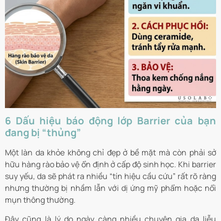
6 Dấu hiệu báo động lớp Barrier của bạn
đang bị “thủng”
Một làn da khỏe không chỉ đẹp ở bề mặt mà còn phải sở
hữu hàng rào bảo vệ ổn định ở cấp độ sinh học. Khi barrier
suy yếu, da sẽ phát ra nhiều “tín hiệu cầu cứu” rất rõ ràng
nhưng thường bị nhầm lẫn với dị ứng mỹ phẩm hoặc nổi
mụn thông thường.
Đây cũng là lý do ngày càng nhiều chuyên gia da liễu