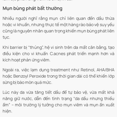
Mụn bùng phát bất thường
Nhiều người nghĩ rằng mụn chỉ liên quan đến dầu thừa
hoặc vi khuẩn, nhưng thực tế một hàng rào bảo vệ suy yếu
cũng là nguyên nhân quan trọng khiến mụn bùng phát liên
tục.
Khi barrier bị “thủng”, hệ vi sinh trên da mất cân bằng, tạo
điều kiện cho vi khuẩn C.acnes phát triển mạnh hơn và
kích hoạt phản ứng viêm.
Ngoài ra, việc lạm dụng treatment như Retinol, AHA/BHA
hoặc Benzoyl Peroxide trong thời gian dài có thể khiến lớp
sừng bị bào mòn quá mức.
Lúc này da vừa tăng tiết dầu để tự bảo vệ, vừa mất khả
năng giữ nước, dẫn đến tình trạng “da dầu nhưng thiếu
ẩm” – môi trường lý tưởng cho mụn viêm và mụn ẩn xuất
hiện.