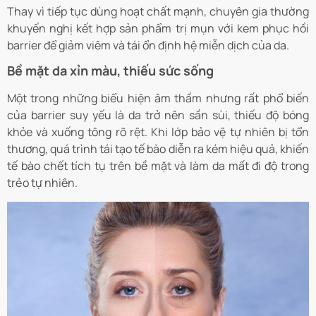
Thay vì tiếp tục dùng hoạt chất mạnh, chuyên gia thường
khuyến nghị kết hợp sản phẩm trị mụn với kem phục hồi
barrier để giảm viêm và tái ổn định hệ miễn dịch của da.
Bề mặt da xỉn màu, thiếu sức sống
Một trong những biểu hiện âm thầm nhưng rất phổ biến
của barrier suy yếu là da trở nên sần sùi, thiếu độ bóng
khỏe và xuống tông rõ rệt. Khi lớp bảo vệ tự nhiên bị tổn
thương, quá trình tái tạo tế bào diễn ra kém hiệu quả, khiến
tế bào chết tích tụ trên bề mặt và làm da mất đi độ trong
trẻo tự nhiên.