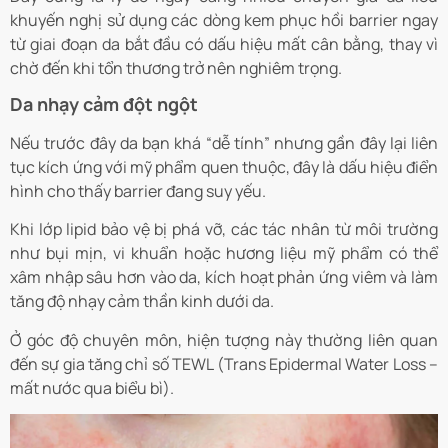
khuyến nghị sử dụng các dòng kem phục hồi barrier ngay
từ giai đoạn da bắt đầu có dấu hiệu mất cân bằng, thay vì
chờ đến khi tổn thương trở nên nghiêm trọng.
Da nhạy cảm đột ngột
Nếu trước đây da bạn khá “dễ tính” nhưng gần đây lại liên
tục kích ứng với mỹ phẩm quen thuộc, đây là dấu hiệu điển
hình cho thấy barrier đang suy yếu.
Khi lớp lipid bảo vệ bị phá vỡ, các tác nhân từ môi trường
như bụi mịn, vi khuẩn hoặc hương liệu mỹ phẩm có thể
xâm nhập sâu hơn vào da, kích hoạt phản ứng viêm và làm
tăng độ nhạy cảm thần kinh dưới da.
Ở góc độ chuyên môn, hiện tượng này thường liên quan
đến sự gia tăng chỉ số TEWL (Trans Epidermal Water Loss –
mất nước qua biểu bì).