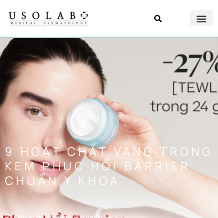
9 HOẠT CHẤT VÀNG TRONG
KEM PHỤC HỒI BARRIER
CHUẨN Y KHOA
Đăng bởi
Usolab Việt Nam