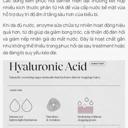
Các dòng kem phục hồi barrier hiện đại thường kết hợp
nhiều kích thước phân tử HA để vừa cấp nước bề mặt vừa
hỗ trợ duy trì độ ẩm ở tầng sâu hơn của biểu bì.
Khi da đủ nước, enzyme sửa chữa tự nhiên hoạt động hiệu
quả hơn, từ đó giúp da giảm bong tróc, cải thiện độ đàn hồi
và giảm nếp nhăn giả do mất nước. Đây là hoạt chất gần
như không thể thiếu trong phục hồi da sau treatment hoặc
da đang bị suy yếu kéo dài.