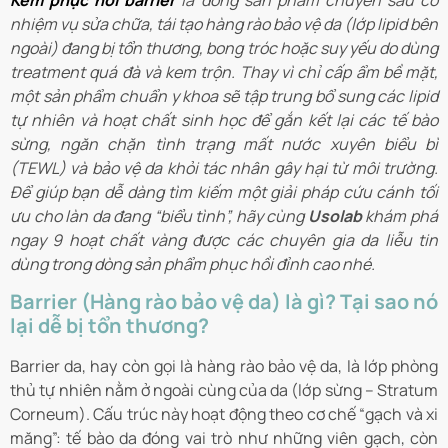
Kem phục hồi barrier
là dòng sản phẩm chuyên sâu có
nhiệm vụ sửa chữa, tái tạo hàng rào bảo vệ da (lớp lipid bên
ngoài) đang bị tổn thương, bong tróc hoặc suy yếu do dùng
treatment quá đà và kem trộn. Thay vì chỉ cấp ẩm bề mặt,
một sản phẩm chuẩn y khoa sẽ tập trung bổ sung các lipid
tự nhiên và hoạt chất sinh học để gắn kết lại các tế bào
sừng, ngăn chặn tình trạng mất nước xuyên biểu bì
(TEWL) và bảo vệ da khỏi tác nhân gây hại từ môi trường.
Để giúp bạn dễ dàng tìm kiếm một giải pháp cứu cánh tối
ưu cho làn da đang “biểu tình”, hãy cùng
Usolab
khám phá
ngay 9 hoạt chất vàng được các chuyên gia da liễu tin
dùng trong dòng sản phẩm phục hồi đỉnh cao nhé.
Barrier (Hàng rào bảo vệ da) là gì? Tại sao nó
lại dễ bị tổn thương?
Barrier da, hay còn gọi là hàng rào bảo vệ da, là lớp phòng
thủ tự nhiên nằm ở ngoài cùng của da (lớp sừng – Stratum
Corneum). Cấu trúc này hoạt động theo cơ chế “gạch và xi
măng”: tế bào da đóng vai trò như những viên gạch, còn