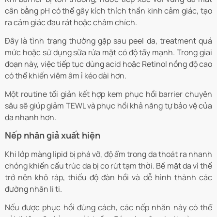
cân bằng pH có thể gây kích thích thần kinh cảm giác, tạo
ra cảm giác đau rát hoặc châm chích.
Đây là tình trạng thường gặp sau peel da, treatment quá
mức hoặc sử dụng sữa rửa mặt có độ tẩy mạnh. Trong giai
đoạn này, việc tiếp tục dùng acid hoặc Retinol nồng độ cao
có thể khiến viêm âm ỉ kéo dài hơn.
Một routine tối giản kết hợp kem phục hồi barrier chuyên
sâu sẽ giúp giảm TEWL và phục hồi khả năng tự bảo vệ của
da nhanh hơn.
Nếp nhăn giả xuất hiện
Khi lớp màng lipid bị phá vỡ, độ ẩm trong da thoát ra nhanh
chóng khiến cấu trúc da bị co rút tạm thời. Bề mặt da vì thế
trở nên khô ráp, thiếu độ đàn hồi và dễ hình thành các
đường nhăn li ti.
Nếu được phục hồi đúng cách, các nếp nhăn này có thể