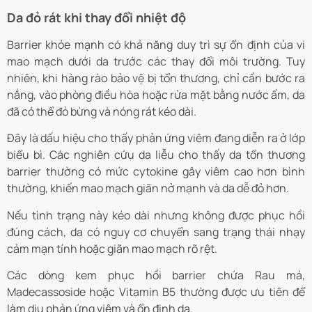
Da đỏ rát khi thay đổi nhiệt độ
Barrier khỏe mạnh có khả năng duy trì sự ổn định của vi
mao mạch dưới da trước các thay đổi môi trường. Tuy
nhiên, khi hàng rào bảo vệ bị tổn thương, chỉ cần bước ra
nắng, vào phòng điều hòa hoặc rửa mặt bằng nước ấm, da
đã có thể đỏ bừng và nóng rát kéo dài.
Đây là dấu hiệu cho thấy phản ứng viêm đang diễn ra ở lớp
biểu bì. Các nghiên cứu da liễu cho thấy da tổn thương
barrier thường có mức cytokine gây viêm cao hơn bình
thường, khiến mao mạch giãn nở mạnh và da dễ đỏ hơn.
Nếu tình trạng này kéo dài nhưng không được phục hồi
đúng cách, da có nguy cơ chuyển sang trạng thái nhạy
cảm mạn tính hoặc giãn mao mạch rõ rệt.
Các dòng kem phục hồi barrier chứa Rau má,
Madecassoside hoặc Vitamin B5 thường được ưu tiên để
làm dịu phản ứng viêm và ổn định da.