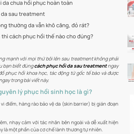
i da chưa hồi phục hoàn toàn
i da sau treatment
ông thường da vẫn khô căng, đỏ rát?
a thì cách phục hồi thế nào cho đúng?
ứng mạnh với mọi thứ bôi lên sau treatment không phải
u bạn biết đúng
cách phục hồi da sau treatment
ngay
ồ phục hồi khoa học, tác động từ gốc tế bào và được
ay trong bài viết này.
uyên lý phục hồi sinh học là gì?
vi điểm, hàng rào bảo vệ da (skin barrier) bị gián đoạn
êm, nhạy cảm với tác nhân bên ngoài và dễ xuất hiện
ây là một phần của cơ chế lành thương tự nhiên.