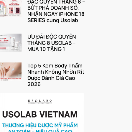
ĐẶC QUYỀN THÁNG 8 –
BỨT PHÁ DOANH SỐ,
NHẬN NGAY iPHONE 18
SERIES cùng Usolab
ƯU ĐÃI ĐỘC QUYỀN
THÁNG 8 USOLAB –
MUA 10 TẶNG 1
Top 5 Kem Body Thấm
Nhanh Không Nhờn Rít
Được Đánh Giá Cao
2026