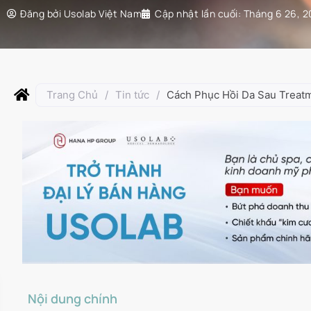
Đăng bởi
Usolab Việt Nam
Cập nhật lần cuối:
Tháng 6 26, 
Trang Chủ
/
Tin tức
/
Cách Phục Hồi Da Sau Treatm
Nội dung chính