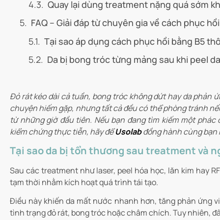
Quay lại dùng treatment nặng quá sớm kh
FAQ – Giải đáp từ chuyên gia về cách phục hồ
Tại sao áp dụng cách phục hồi bằng B5 th
Da bị bong tróc từng mảng sau khi peel d
Đỏ rát kéo dài cả tuần, bong tróc không dứt hay da phản 
chuyện hiếm gặp, nhưng tất cả đều có thể phòng tránh nế
từ những giờ đầu tiên. Nếu bạn đang tìm kiếm một phác đ
kiểm chứng thực tiễn, hãy để
Usolab
đồng hành cùng bạn ng
Tại sao da bị tổn thương sau treatment và ng
Sau các treatment như laser, peel hóa học, lăn kim hay RF 
tạm thời nhằm kích hoạt quá trình tái tạo.
Điều này khiến da mất nước nhanh hơn, tăng phản ứng vi
tình trạng đỏ rát, bong tróc hoặc châm chích. Tuy nhiên, đ