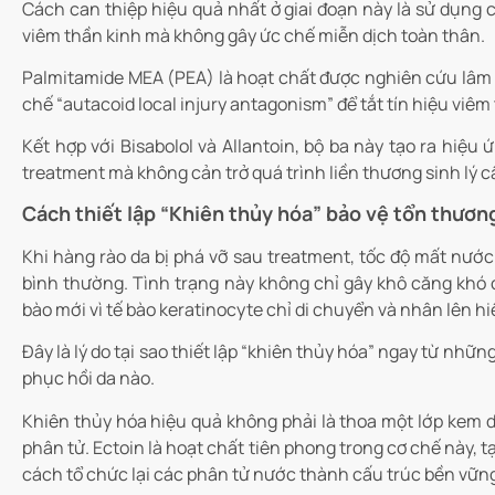
Cách can thiệp hiệu quả nhất ở giai đoạn này là sử dụng
viêm thần kinh mà không gây ức chế miễn dịch toàn thân.
Palmitamide MEA (PEA) là hoạt chất được nghiên cứu lâm 
chế “autacoid local injury antagonism” để tắt tín hiệu viêm
Kết hợp với Bisabolol và Allantoin, bộ ba này tạo ra hiệu
treatment mà không cản trở quá trình liền thương sinh lý cầ
Cách thiết lập “Khiên thủy hóa” bảo vệ tổn thươn
Khi hàng rào da bị phá vỡ sau treatment, tốc độ mất nước
bình thường. Tình trạng này không chỉ gây khô căng khó 
bào mới vì tế bào keratinocyte chỉ di chuyển và nhân lên h
Đây là lý do tại sao thiết lập “khiên thủy hóa” ngay từ nhữ
phục hồi da nào.
Khiên thủy hóa hiệu quả không phải là thoa một lớp kem d
phân tử. Ectoin là hoạt chất tiên phong trong cơ chế này, t
cách tổ chức lại các phân tử nước thành cấu trúc bền vữ