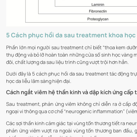
5 Cách phục hồi da sau treatment khoa học 
Phần lớn mọi người sau treatment chỉ biết “thoa kem dưỡn
thụ động và bỏ lỡ hoàn toàn những cửa sổ sinh học vàng m
đôi, chất lượng da sau liệu trình cũng vượt trội hơn hẳn.
Dưới đây là 5 cách phục hồi da sau treatment tác động trự
học da liễu lâm sàng hiện đại.
Cách ngắt viêm hệ thần kinh và dập kích ứng cấp 
Sau treatment, phản ứng viêm không chỉ diễn ra ở cấp đ
ngoại vi thông qua cơ chế “neurogenic inflammation” (viêm
Các sợi thần kinh cảm giác tại vùng tổn thương tiết ra ne
phản ứng viêm vượt ra ngoài vùng tổn thương ban đầu, g