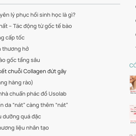
ên lý phục hồi sinh học là gì?
hất – Tác động từ gốc tế bào
ng cấp tốc
ổn thương hở
bào gốc tầng sâu
CÓ
kết chuỗi Collagen đứt gãy
màng hàng rào)
i nhà chuẩn phác đồ Usolab
ến da “nát” càng thêm “nát”
ầu dưỡng quá đặc
 hương liệu nhân tạo