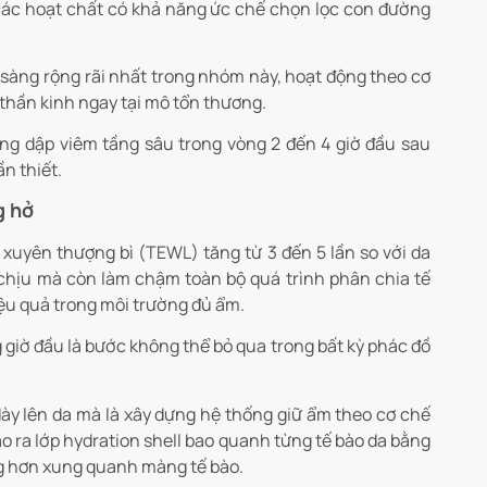
 các hoạt chất có khả năng ức chế chọn lọc con đường
sàng rộng rãi nhất trong nhóm này, hoạt động theo cơ
 thần kinh ngay tại mô tổn thương.
 ứng dập viêm tầng sâu trong vòng 2 đến 4 giờ đầu sau
n thiết.
g hở
 xuyên thượng bì (TEWL) tăng từ 3 đến 5 lần so với da
chịu mà còn làm chậm toàn bộ quá trình phân chia tế
iệu quả trong môi trường đủ ẩm.
ng giờ đầu là bước không thể bỏ qua trong bất kỳ phác đồ
ày lên da mà là xây dựng hệ thống giữ ẩm theo cơ chế
ạo ra lớp hydration shell bao quanh từng tế bào da bằng
ng hơn xung quanh màng tế bào.