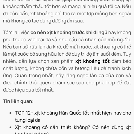
khoáng thẩm thấu tốt hơn và mang lại hiệu quả tối đa. Nếu
da còn bẩn, xịt khoáng chỉ tạo ra một lớp mỏng bên ngoài
mà không có tác dụng dưỡng ẩm sâu.
Tóm lại, việc
có nên xịt khoáng trước khi đi ngủ
hay không
phụ thuộc vào loại da và nhu cầu cá nhân của mỗi người.
Nếu bạn sở hữu làn da khô, dễ mất nước, xịt khoáng có thể
là một bước bổ sung hữu ích để duy trì độ ẩm suốt đêm. Tuy
nhiên, cần lựa chọn sản phẩm
xịt khoáng tốt
đảm bảo
chất lượng, không chứa cồn và hương liệu để tránh kích
ứng. Quan trọng nhất, hãy lắng nghe làn da của bạn và
điều chỉnh thói quen chăm sóc sao cho phù hợp để đạt
được hiệu quả tốt nhất.
Tin liên quan:
TOP 12+ xịt khoáng Hàn Quốc tốt nhất hiện nay cho
từng loại da
Xịt khoáng có cần thiết không? Có nên dùng xịt