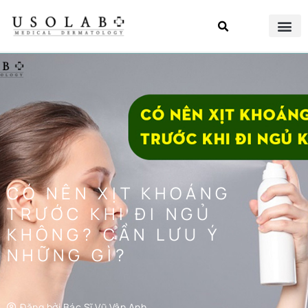
CÓ NÊN XỊT KHOÁNG
TRƯỚC KHI ĐI NGỦ
KHÔNG? CẦN LƯU Ý
NHỮNG GÌ?
Đăng bởi
Bác Sĩ Vũ Vân Anh