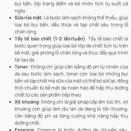
bụi bẩn, lớp trang điểm và bã nhờn tích tụ suốt cả
ngày.
Sữa rửa mặt
: Là bước làm sạch không thể thiếu, giúp
loại bỏ bụi bẩn, dầu thừa và tạp chất sâu trong lỗ
chân lông.
Tẩy tế bào chết (1-2 lần/tuần)
: Tẩy tế bào chết là
bước quan trọng giúp loại bỏ lớp da chết tích tụ trên
bề mặt, giải phóng lỗ chân lông và thúc đẩy quá trình
tái tạo da.
Toner
: Không chỉ giúp cân bằng độ pH tự nhiên của
da sau bước làm sạch, toner còn loại bỏ những bụi
bẩn và tạp chất mà sữa rửa mặt có thể bỏ sót lại, đồng
thời chuẩn bị bề mặt da hoàn hảo để hấp thụ dưỡng
chất từ các sản phẩm tiếp theo.
Xịt khoáng
: Không chỉ là giải pháp cấp ẩm tức thì, xịt
khoáng còn giúp làm dịu làn da đang bị tổn thương,
cân bằng độ pH và tăng cường khả năng hấp thụ
dưỡng chất.
Essence
: Essence là bước dưỡng da chuyên sâu,