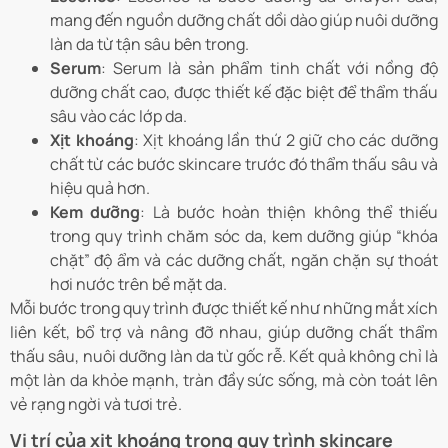
mang đến nguồn dưỡng chất dồi dào giúp nuôi dưỡng
làn da từ tận sâu bên trong.
Serum
: Serum là sản phẩm tinh chất với nồng độ
dưỡng chất cao, được thiết kế đặc biệt để thẩm thấu
sâu vào các lớp da.
Xịt khoáng
: Xịt khoáng lần thứ 2 giữ cho các dưỡng
chất từ các bước skincare trước đó thẩm thấu sâu và
hiệu quả hơn.
Kem dưỡng
: Là bước hoàn thiện không thể thiếu
trong quy trình chăm sóc da, kem dưỡng giúp “khóa
chặt” độ ẩm và các dưỡng chất, ngăn chặn sự thoát
hơi nước trên bề mặt da.
Mỗi bước trong quy trình được thiết kế như những mắt xích
liên kết, bổ trợ và nâng đỡ nhau, giúp dưỡng chất thẩm
thấu sâu, nuôi dưỡng làn da từ gốc rễ. Kết quả không chỉ là
một làn da khỏe mạnh, tràn đầy sức sống, mà còn toát lên
vẻ rạng ngời và tươi trẻ.
Vị trí của xịt khoáng trong quy trình skincare