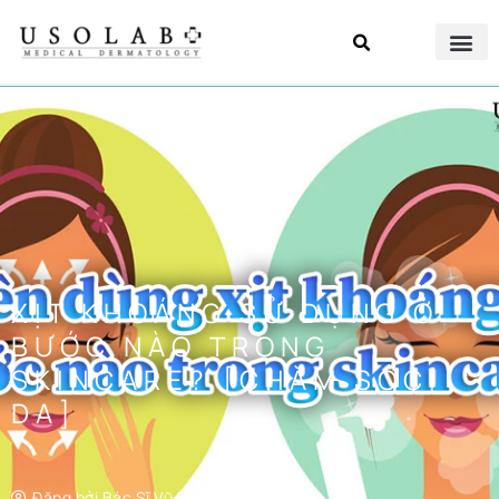
XỊT KHOÁNG SỬ DỤNG Ở
BƯỚC NÀO TRONG
SKINCARE? [CHĂM SÓC
DA]
Đăng bởi
Bác Sĩ Vũ Vân Anh