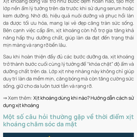
Xịt khoáng đóng vai trò như bước đệm hoàn hảo, tạo một
lớp nền ẩm lý tưởng trên da trước khi sử dụng serum hoặc
kem dưỡng. Nhờ đó, hiệu quả nuôi dưỡng và phục hồi làn
da được tối ưu hóa, mang lại vẻ đẹp căng tràn sức sống.
Bên cạnh việc cấp ẩm, xịt khoáng còn hỗ trợ gia tăng khả
năng hấp thụ dưỡng chất, giúp làn da đạt đến trạng thái
mịn màng và rạng rỡ bền lâu.
Sau khi hoàn thiện đầy đủ các bước dưỡng da, xịt khoáng
trở thành bước cuối cùng lý tưởng để “khóa chặt” độ ẩm và
dưỡng chất trên da. Lớp xịt nhẹ nhàng này không chỉ giúp
duy trì làn da mềm mịn, căng bóng mà còn tăng cường sức
sống, giữ cho da luôn tươi tắn và rạng rỡ.
⇒ Xem thêm:
Xịt khoáng dùng khi nào? Hướng dẫn cách sử
dụng xịt khoáng
Một số câu hỏi thường gặp về thời điểm xịt
khoáng chăm sóc da mặt