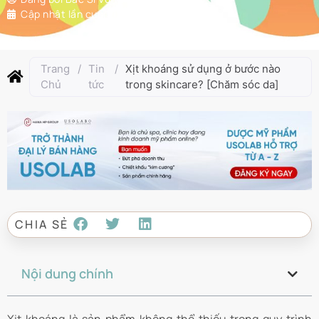
Cập nhật lần cuối:
Tháng 12 21, 2024
Trang
/
Tin
/
Xịt khoáng sử dụng ở bước nào
Chủ
tức
trong skincare? [Chăm sóc da]
CHIA SẺ
Nội dung chính