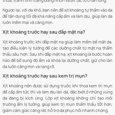
thừa, tránh tình trạng bóng nhờn và bít tắc lỗ chân lông.
Ngược lại, với da khô, bạn nên để xịt khoáng tự thấm vào da
để tận dụng tối đa khả năng cấp ẩm và làm dịu, giúp làn da
luôn mềm mại và căng mịn.
Xịt khoáng trước hay sau đắp mặt nạ?
Xịt khoáng trước khi đắp mặt nạ giúp làm mềm bề mặt da,
tạo điều kiện lý tưởng để các dưỡng chất từ mặt nạ thẩm
thấu sâu hơn. Sau khi đắp mặt nạ, xịt khoáng là bước hoàn
hảo để bổ sung độ ẩm và khóa lại dưỡng chất, giữ cho làn
da luôn căng mịn và rạng rỡ.
Xịt khoáng trước hay sau kem trị mụn?
Xịt khoáng nên được sử dụng trước khi thoa kem trị mụn
để cấp ẩm tức thì và làm dịu làn da, đặc biệt ở những vùng
da đang bị kích ứng. Lớp xịt khoáng không chỉ tạo môi
trường ẩm lý tưởng, giúp kem trị mụn thẩm thấu tốt hơn,
giảm cảm giác căng rát, hỗ trợ da phục hồi nhanh chóng.