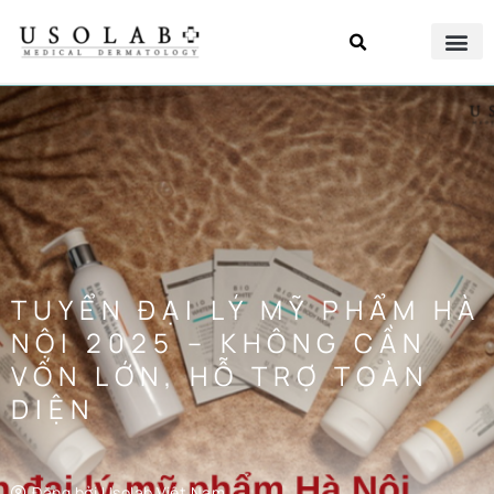
TUYỂN ĐẠI LÝ MỸ PHẨM HÀ
NỘI 2025 – KHÔNG CẦN
VỐN LỚN, HỖ TRỢ TOÀN
DIỆN
Đăng bởi
Usolab Việt Nam