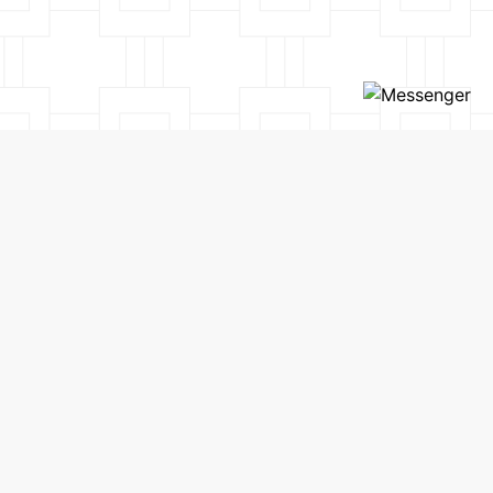
SẢN PHẨM
CHÍNH SÁCH
VỀ CHÚNG TÔI
CHÍNH SÁCH ĐẠI LÝ
LIÊN HỆ
CHÍNH SÁCH THANH TOÁN