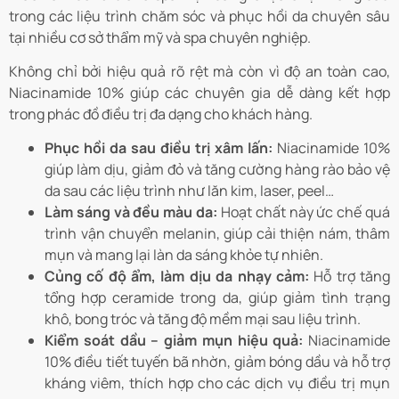
trong các liệu trình chăm sóc và phục hồi da chuyên sâu
tại nhiều cơ sở thẩm mỹ và spa chuyên nghiệp.
Không chỉ bởi hiệu quả rõ rệt mà còn vì độ an toàn cao,
Niacinamide 10% giúp các chuyên gia dễ dàng kết hợp
trong phác đồ điều trị đa dạng cho khách hàng.
Phục hồi da sau điều trị xâm lấn:
Niacinamide 10%
giúp làm dịu, giảm đỏ và tăng cường hàng rào bảo vệ
da sau các liệu trình như lăn kim, laser, peel…
Làm sáng và đều màu da:
Hoạt chất này ức chế quá
trình vận chuyển melanin, giúp cải thiện nám, thâm
mụn và mang lại làn da sáng khỏe tự nhiên.
Củng cố độ ẩm, làm dịu da nhạy cảm:
Hỗ trợ tăng
tổng hợp ceramide trong da, giúp giảm tình trạng
khô, bong tróc và tăng độ mềm mại sau liệu trình.
Kiểm soát dầu – giảm mụn hiệu quả:
Niacinamide
10% điều tiết tuyến bã nhờn, giảm bóng dầu và hỗ trợ
kháng viêm, thích hợp cho các dịch vụ điều trị mụn