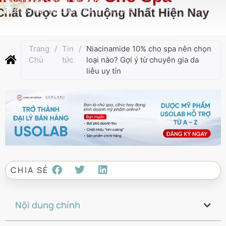
Cập nhật lần cuối:
Tháng 7 2, 2025
Trang
/
Tin
/
Niacinamide 10% cho spa nên chọn
Chủ
tức
loại nào? Gợi ý từ chuyên gia da
liễu uy tín
CHIA SẺ
Nội dung chính