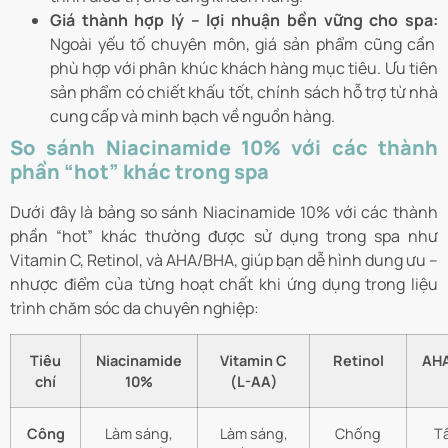
Giá thành hợp lý – lợi nhuận bền vững cho spa:
Ngoài yếu tố chuyên môn, giá sản phẩm cũng cần
phù hợp với phân khúc khách hàng mục tiêu. Ưu tiên
sản phẩm có chiết khấu tốt, chính sách hỗ trợ từ nhà
cung cấp và minh bạch về nguồn hàng.
So sánh Niacinamide 10% với các thành
phần “hot” khác trong spa
Dưới đây là bảng so sánh Niacinamide 10% với các thành
phần “hot” khác thường được sử dụng trong spa như
Vitamin C, Retinol, và AHA/BHA, giúp bạn dễ hình dung ưu –
nhược điểm của từng hoạt chất khi ứng dụng trong liệu
trình chăm sóc da chuyên nghiệp:
Tiêu
Niacinamide
Vitamin C
Retinol
AH
chí
10%
(L-AA)
Công
Làm sáng,
Làm sáng,
Chống
Tẩ