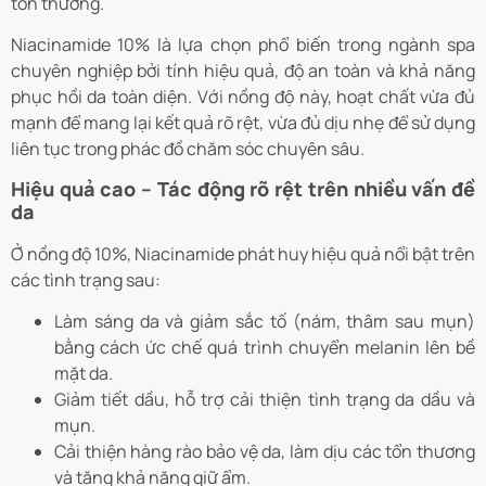
tổn thương.
Niacinamide 10% là lựa chọn phổ biến trong ngành spa
chuyên nghiệp bởi tính hiệu quả, độ an toàn và khả năng
phục hồi da toàn diện. Với nồng độ này, hoạt chất vừa đủ
mạnh để mang lại kết quả rõ rệt, vừa đủ dịu nhẹ để sử dụng
liên tục trong phác đồ chăm sóc chuyên sâu.
Hiệu quả cao – Tác động rõ rệt trên nhiều vấn đề
da
Ở nồng độ 10%, Niacinamide phát huy hiệu quả nổi bật trên
các tình trạng sau:
Làm sáng da và giảm sắc tố (nám, thâm sau mụn)
bằng cách ức chế quá trình chuyển melanin lên bề
mặt da.
Giảm tiết dầu, hỗ trợ cải thiện tình trạng da dầu và
mụn.
Cải thiện hàng rào bảo vệ da, làm dịu các tổn thương
và tăng khả năng giữ ẩm.