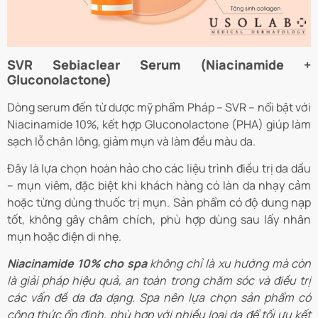
SVR Sebiaclear Serum (Niacinamide +
Gluconolactone)
Dòng serum đến từ dược mỹ phẩm Pháp – SVR – nổi bật với
Niacinamide 10%, kết hợp Gluconolactone (PHA) giúp làm
sạch lỗ chân lông, giảm mụn và làm đều màu da.
Đây là lựa chọn hoàn hảo cho các liệu trình điều trị da dầu
– mụn viêm, đặc biệt khi khách hàng có làn da nhạy cảm
hoặc từng dùng thuốc trị mụn. Sản phẩm có độ dung nạp
tốt, không gây châm chích, phù hợp dùng sau lấy nhân
mụn hoặc điện di nhẹ.
Niacinamide 10% cho spa
không chỉ là xu hướng mà còn
là giải pháp hiệu quả, an toàn trong chăm sóc và điều trị
các vấn đề da đa dạng. Spa nên lựa chọn sản phẩm có
công thức ổn định, phù hợp với nhiều loại da để tối ưu kết