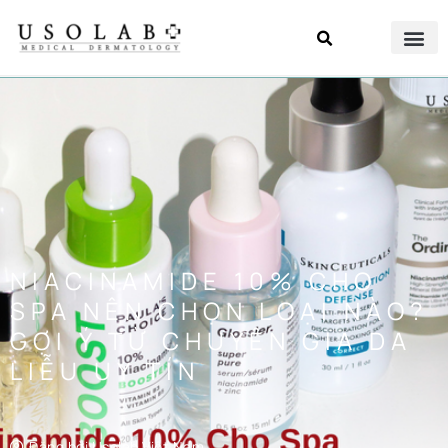
NIACINAMIDE 10% CHO
SPA NÊN CHỌN LOẠI NÀO?
GỢI Ý TỪ CHUYÊN GIA DA
LIỄU UY TÍN
Đăng bởi
Usolab Việt Nam