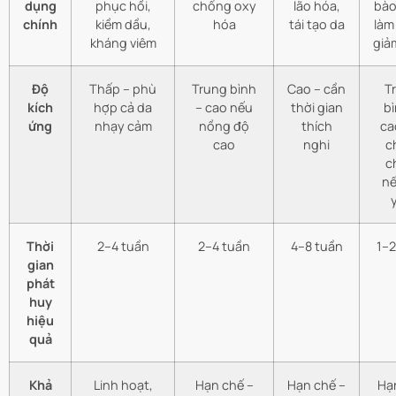
dụng
phục hồi,
chống oxy
lão hóa,
bào
chính
kiềm dầu,
hóa
tái tạo da
làm
kháng viêm
giả
Độ
Thấp – phù
Trung bình
Cao – cần
T
kích
hợp cả da
– cao nếu
thời gian
bì
ứng
nhạy cảm
nồng độ
thích
ca
cao
nghi
c
c
nế
Thời
2–4 tuần
2–4 tuần
4–8 tuần
1–2
gian
phát
huy
hiệu
quả
Khả
Linh hoạt,
Hạn chế –
Hạn chế –
Hạ