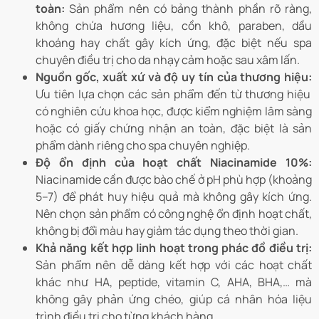
toàn:
Sản phẩm nên có bảng thành phần rõ ràng,
không chứa hương liệu, cồn khô, paraben, dầu
khoáng hay chất gây kích ứng, đặc biệt nếu spa
chuyên điều trị cho da nhạy cảm hoặc sau xâm lấn.
Nguồn gốc, xuất xứ và độ uy tín của thương hiệu:
Ưu tiên lựa chọn các sản phẩm đến từ thương hiệu
có nghiên cứu khoa học, được kiểm nghiệm lâm sàng
hoặc có giấy chứng nhận an toàn, đặc biệt là sản
phẩm dành riêng cho spa chuyên nghiệp.
Độ ổn định của hoạt chất Niacinamide 10%:
Niacinamide cần được bào chế ở pH phù hợp (khoảng
5–7) để phát huy hiệu quả mà không gây kích ứng.
Nên chọn sản phẩm có công nghệ ổn định hoạt chất,
không bị đổi màu hay giảm tác dụng theo thời gian.
Khả năng kết hợp linh hoạt trong phác đồ điều trị:
Sản phẩm nên dễ dàng kết hợp với các hoạt chất
khác như HA, peptide, vitamin C, AHA, BHA,… mà
không gây phản ứng chéo, giúp cá nhân hóa liệu
trình điều trị cho từng khách hàng.