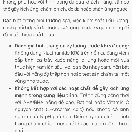
không phù hợp với tình trạng da của khách hàng, vẫn có
thể gây kích ứng, châm chích, đỏ da hoặc phản ứng ngược.
Đặc biệt trong môi trường spa, việc kiểm soát liều lượng,
cách phối hợp và đối tượng sử dụng là cực kỳ quan trọng để
đảm bảo hiệu quả tối ưu.
Đánh giá tình trạng da kỹ lưỡng trước khi sử dụng:
Không dùng Niacinamide 10% trên nền da đang viêm
cấp tính, da trầy xước nặng, dị ứng hoặc mới vừa
thực hiện xâm lấn sâu. Với da siêu nhạy cảm, nên bắt
đầu với nồng độ thấp hơn hoặc test sản phẩm tại một
vùng nhỏ trước.
Không kết hợp với các hoạt chất dễ gây kích ứng
mạnh trong cùng liệu trình:
Tránh dùng đồng thời
với AHA/BHA nồng độ cao, Retinol hoặc Vitamin C
nguyên chất (L-Ascorbic Acid) nếu không có kinh
nghiệm xử lý pH phù hợp. Điều này giúp tránh tình
trạng châm chích, nóng rát hoặc mất ổn định hoạt
chất.