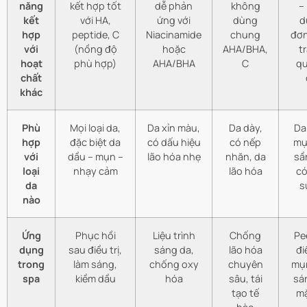
năng
kết hợp tốt
dễ phản
không
–
kết
với HA,
ứng với
dùng
d
hợp
peptide, C
Niacinamide
chung
đơn
với
(nồng độ
hoặc
AHA/BHA,
t
hoạt
phù hợp)
AHA/BHA
C
qu
chất
khác
Phù
Mọi loại da,
Da xỉn màu,
Da dày,
Da
hợp
đặc biệt da
có dấu hiệu
có nếp
mụ
với
dầu – mụn –
lão hóa nhẹ
nhăn, da
sần
loại
nhạy cảm
lão hóa
có
da
s
nào
Ứng
Phục hồi
Liệu trình
Chống
Pee
dụng
sau điều trị,
sáng da,
lão hóa
đi
trong
làm sáng,
chống oxy
chuyên
mụn
spa
kiềm dầu
hóa
sâu, tái
sá
tạo tế
mặ