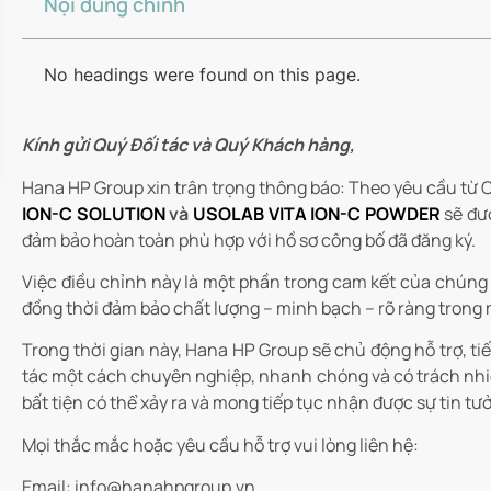
Nội dung chính
No headings were found on this page.
Kính gửi Quý Đối tác và Quý Khách hàng,
Hana HP Group xin trân trọng thông báo: Theo yêu cầu từ 
ION-C SOLUTION
và
USOLAB VITA ION-C POWDER
sẽ đượ
đảm bảo hoàn toàn phù hợp với hồ sơ công bố đã đăng ký.
Việc điều chỉnh này là một phần trong cam kết của chúng t
đồng thời đảm bảo chất lượng – minh bạch – rõ ràng trong 
Trong thời gian này, Hana HP Group sẽ chủ động hỗ trợ, ti
tác một cách chuyên nghiệp, nhanh chóng và có trách nhiệ
bất tiện có thể xảy ra và mong tiếp tục nhận được sự tin tư
Mọi thắc mắc hoặc yêu cầu hỗ trợ vui lòng liên hệ:
Email: info@hanahpgroup.vn