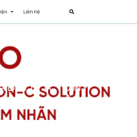
Kiện
Liên hệ
B VITA ION-
POWDER ĐỂ