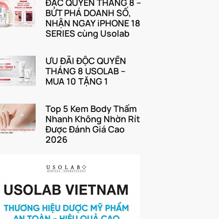
ĐẶC QUYỀN THÁNG 8 –
BỨT PHÁ DOANH SỐ,
NHẬN NGAY iPHONE 18
SERIES cùng Usolab
ƯU ĐÃI ĐỘC QUYỀN
THÁNG 8 USOLAB –
MUA 10 TẶNG 1
Top 5 Kem Body Thấm
Nhanh Không Nhờn Rít
Được Đánh Giá Cao
2026