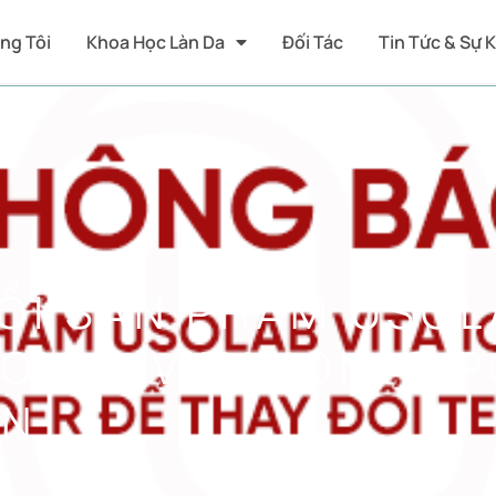
ng Tôi
Khoa Học Làn Da
Đối Tác
Tin Tức & Sự 
ỒI SẢN PHẨM USOLA
SOLAB VITA ION-C 
ÃN