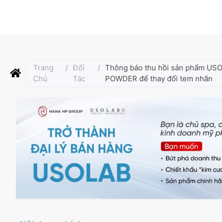
Đăng bởi
Usolab Việt Nam
Cập nhật lần cuối:
Tháng 4 18, 2
Trang
/
Đối
/
Thông báo thu hồi sản phẩm US
Chủ
Tác
POWDER để thay đổi tem nhãn