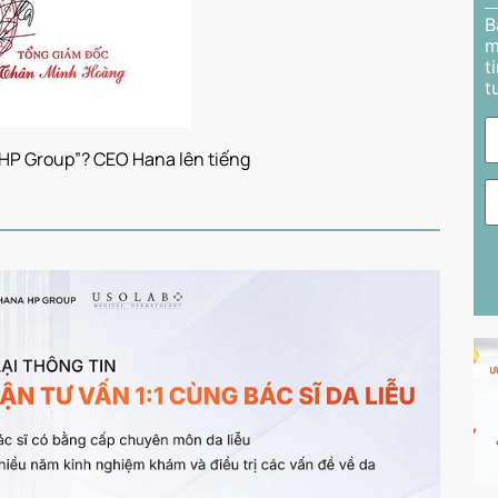
B
m
t
t
 HP Group”? CEO Hana lên tiếng