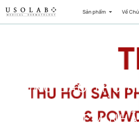
Sản phẩm
Về Chú
THÔNG BÁO THU H
C SOLUTION VÀ U
THAY ĐỔI TEM NH