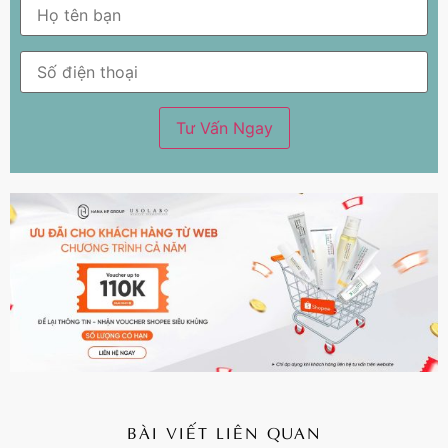
TƯ VẤN MIỄN PHÍ
Bạn đang có vấn đề với làn da của mình?. Đừng lo
lắng! Hãy để lại thông tin liên hệ. Đội Ngũ Bác Sĩ
Usolabvn sẽ tư vấn cho bạn HOÀN TOÀN MIỄN PHÍ