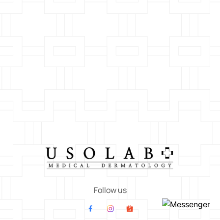
CHI TIẾT
27/7 ĐỜI ĐỜI GHI NHỚ MÃI MÃI TRI ÂN NGÀY THƯƠNG BINH
LIỆT SĨ
Ngày 27/7 hằng năm là dịp để toàn dân tộc Việt Nam cùng hướng về những
người đã cống hiến,
SẢN PHẨM