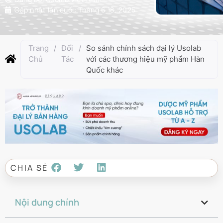
Cập nhật lần cuối:
Tháng 6 18, 2025
Trang
/
Đối
/
So sánh chính sách đại lý Usolab
Chủ
Tác
với các thương hiệu mỹ phẩm Hàn
Quốc khác
CHIA SẺ
Nội dung chính