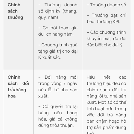
Chính
– Thưởng doanh
– Thưởng doanh số
sách
số định kỳ (tháng,
– Thưởng đạt chỉ
thưởng
quý, năm).
tiêu, thưởng KPI.
– Cơ hội tham gia
– Các chương trình
du lịch hàng năm.
khuyến mãi, ưu đãi
– Chương trình quà
đặc biệt cho đại lý.
tặng giá trị cho đại
lý xuất sắc.
Chính
– Đổi hàng mới
Hầu hết các
sách đổi
trong vòng 7 ngày
thương hiệu đều có
trả/hàng
nếu lỗi từ nhà sản
chính sách đổi trả
hóa
xuất.
hàng lỗi từ nhà sản
xuất. Một số có thể
– Có quyền trả lại
linh hoạt hơn trong
hàng nếu hàng
việc đổi trả hàng
hóa, giá cả không
bán chậm hoặc hỗ
đúng thỏa thuận.
trợ sản phẩm dùng
thử.