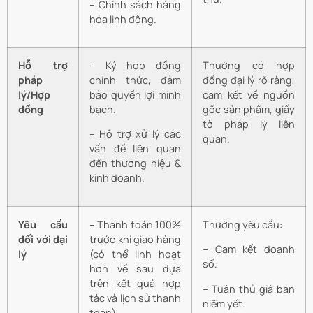
– Chính sách hàng
hóa linh động.
Hỗ trợ
– Ký hợp đồng
Thường có hợp
pháp
chính thức, đảm
đồng đại lý rõ ràng,
lý/Hợp
bảo quyền lợi minh
cam kết về nguồn
đồng
bạch.
gốc sản phẩm, giấy
tờ pháp lý liên
– Hỗ trợ xử lý các
quan.
vấn đề liên quan
đến thương hiệu &
kinh doanh.
Yêu cầu
– Thanh toán 100%
Thường yêu cầu:
đối với đại
trước khi giao hàng
– Cam kết doanh
lý
(có thể linh hoạt
số.
hơn về sau dựa
trên kết quả hợp
– Tuân thủ giá bán
tác và lịch sử thanh
niêm yết.
toán).