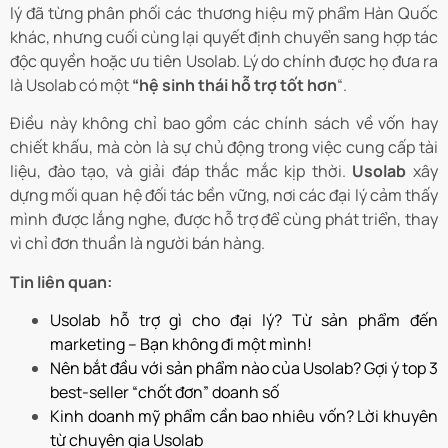
lý đã từng phân phối các thương hiệu mỹ phẩm Hàn Quốc
khác, nhưng cuối cùng lại quyết định chuyển sang hợp tác
độc quyền hoặc ưu tiên Usolab. Lý do chính được họ đưa ra
là Usolab có một
“hệ sinh thái hỗ trợ tốt hơn
“.
Điều này không chỉ bao gồm các chính sách về vốn hay
chiết khấu, mà còn là sự chủ động trong việc cung cấp tài
liệu, đào tạo, và giải đáp thắc mắc kịp thời.
Usolab
xây
dựng mối quan hệ đối tác bền vững, nơi các đại lý cảm thấy
mình được lắng nghe, được hỗ trợ để cùng phát triển, thay
vì chỉ đơn thuần là người bán hàng.
Tin liên quan:
Usolab hỗ trợ gì cho đại lý? Từ sản phẩm đến
marketing – Bạn không đi một mình!
Nên bắt đầu với sản phẩm nào của Usolab? Gợi ý top 3
best-seller “chốt đơn” doanh số
Kinh doanh mỹ phẩm cần bao nhiêu vốn? Lời khuyên
từ chuyên gia Usolab