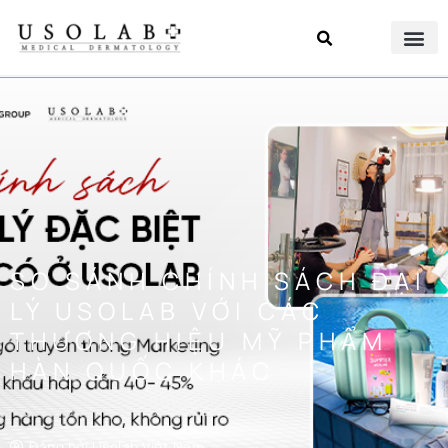
SO SÁNH CHÍNH SÁCH ĐẠI
LÝ USOLAB VỚI CÁC
THƯƠNG HIỆU MỸ PHẨM
HÀN QUỐC KHÁC
Đăng bởi
Usolab Việt Nam