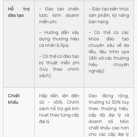
Hỗ trợ
– Đào tạo chiến
– Đào tạo kiến thức
đào tạo
lược kinh doanh
sản phẩm, kỹ năng
miễn phí.
bán hàng.
– Hướng dẫn xây
– Có thể có các
dựng thương hiệu
khóa đào tạo
cá nhân & Spa.
chuyên sâu về da
liễu, liệu trình spa
– Có thể có đào tạo
(đối với các thương
kỹ thuật miễn phí
hiệu chuyên
(tùy theo chính
nghiệp).
sách).
Chiết
Hấp dẫn, lên đến
Dao động rộng,
khấu
40 – 45%. Chính
thường từ 30% tùy
sách hỗ trợ giá linh
theo thương hiệu,
hoạt theo từng cấp
cấp độ đại lý và
đại lý.
doanh số. Mức
chiết khấu cao hơn
cho các cấp đại lý