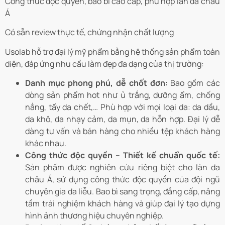
Công thức độc quyền, bao bì cao cấp, phù hợp làn da châu
Á
Có sẵn review thực tế, chứng nhận chất lượng
Usolab hỗ trợ đại lý mỹ phẩm bằng hệ thống sản phẩm toàn
diện, đáp ứng nhu cầu làm đẹp đa dạng của thị trường:
Danh mục phong phú, dễ chốt đơn:
Bao gồm các
dòng sản phẩm hot như ủ trắng, dưỡng ẩm, chống
nắng, tẩy da chết,… Phù hợp với mọi loại da: da dầu,
da khô, da nhạy cảm, da mụn, da hỗn hợp. Đại lý dễ
dàng tư vấn và bán hàng cho nhiều tệp khách hàng
khác nhau.
Công thức độc quyền – Thiết kế chuẩn quốc tế:
Sản phẩm được nghiên cứu riêng biệt cho làn da
châu Á, sử dụng công thức độc quyền của đội ngũ
chuyên gia da liễu. Bao bì sang trọng, đẳng cấp, nâng
tầm trải nghiệm khách hàng và giúp đại lý tạo dựng
hình ảnh thương hiệu chuyên nghiệp.