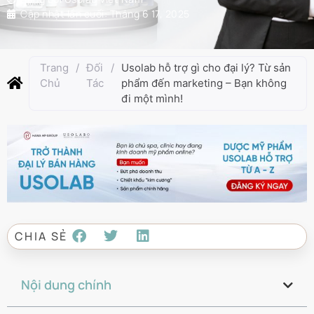
Cập nhật lần cuối:
Tháng 6 17, 2025
Trang
/
Đối
/
Usolab hỗ trợ gì cho đại lý? Từ sản
Chủ
Tác
phẩm đến marketing – Bạn không
đi một mình!
CHIA SẺ
Nội dung chính