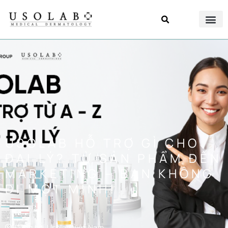
USOLAB HỖ TRỢ GÌ CHO
ĐẠI LÝ? TỪ SẢN PHẨM ĐẾN
MARKETING – BẠN KHÔNG
ĐI MỘT MÌNH!
Đăng bởi
Usolab Việt Nam