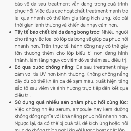
bảo vệ da sau treatment vẫn đang trong quá trình
phục hồi. Việc đưa các hoạt chất treatment mạnh trở
lại quá nhanh có thể làm gia tăng kích ứng, kéo dài
thời gian lành thương và khiến da nhạy cảm hơn.
Tẩy tế bào chết khi da đang bong tróc:
Nhiều người
cho rằng việc loại bỏ lớp da bong sẽ giúp da phục hồi
nhanh hơn. Trên thực tế, hành động này có thể gây
tổn thương thêm cho lớp biểu bì non đang hình
thành, làm tăng nguy cơ viêm đỏ và thâm sau điều trị.
Bỏ qua bước chống nắng:
Da sau treatment nhạy
cảm với tia UV hơn bình thường. Không chống nắng
đầy đủ có thể khiến da dễ sạm màu, xuất hiện tăng
sắc tố sau viêm và ảnh hưởng trực tiếp đến kết quả
điều trị.
Sử dụng quá nhiều sản phẩm phục hồi cùng lúc:
Việc chồng nhiều serum, ampoule hay kem dưỡng
không đồng nghĩa với khả năng phục hồi nhanh hơn.
Ngược lại, da có thể bị quá tải, dễ kích ứng hoặc nổi
mụn do không thích nghi kịp với lượng hoạt chất lớn.