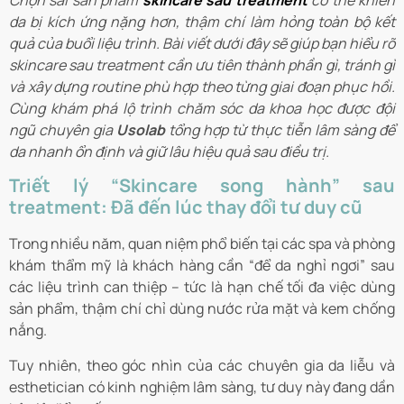
Chọn sai sản phẩm
skincare sau treatment
có thể khiến
da bị kích ứng nặng hơn, thậm chí làm hỏng toàn bộ kết
quả của buổi liệu trình. Bài viết dưới đây sẽ giúp bạn hiểu rõ
skincare sau treatment cần ưu tiên thành phần gì, tránh gì
và xây dựng routine phù hợp theo từng giai đoạn phục hồi.
Cùng khám phá lộ trình chăm sóc da khoa học được đội
ngũ chuyên gia
Usolab
tổng hợp từ thực tiễn lâm sàng để
da nhanh ổn định và giữ lâu hiệu quả sau điều trị.
Triết lý “Skincare song hành” sau
treatment: Đã đến lúc thay đổi tư duy cũ
Trong nhiều năm, quan niệm phổ biến tại các spa và phòng
khám thẩm mỹ là khách hàng cần “để da nghỉ ngơi” sau
các liệu trình can thiệp – tức là hạn chế tối đa việc dùng
sản phẩm, thậm chí chỉ dùng nước rửa mặt và kem chống
nắng.
Tuy nhiên, theo góc nhìn của các chuyên gia da liễu và
esthetician có kinh nghiệm lâm sàng, tư duy này đang dần