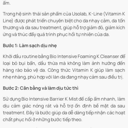
ẩm.
Trong hệ sinh thái sản phẩm của Usolab, K-Line (Vitamin K
Line) được phát triển chuyên biệt cho da nhạy cảm, da tổn
thương và da sau treatment, giúp hỗ trợ giảm đỏ, giảm kích
ứng và thúc đẩy quá trình phục hồi tự nhiên của da.
Bước 1: Làm sạch dịu nhẹ
Khởi đầu routine bằng Bio Intensive Foaming K Cleanser để
loại bỏ bụi bẩn, dầu thừa mà không làm ảnh hưởng đến
hàng rào bảo vệ da. Công thức Vitamin K giúp làm sạch
nhẹ nhàng, phù hợp với làn da đang nhạy cảm sau điều trị.
Bước 2: Cân bằng và làm dịu tức thì
Sử dụng Bio Intensive Barrier K Mist để cấp ẩm nhanh, làm
dịu cảm giác nóng rát và hỗ trợ ổn định bề mặt da sau
treatment. Đây là bước giúp da dễ dàng tiếp nhận các hoạt
chất phục hồi ở những bước tiếp theo.