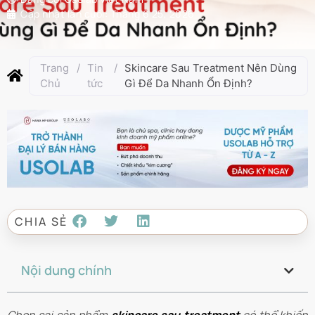
Cập nhật lần cuối:
Tháng 6 25, 2026
Trang
/
Tin
/
Skincare Sau Treatment Nên Dùng
Chủ
tức
Gì Để Da Nhanh Ổn Định?
CHIA SẺ
Nội dung chính