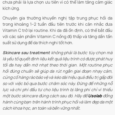
chưa phải là lựa chọn ưu tiên vì có thể làm tăng cảm giác
kích ứng.
Chuyên gia thường khuyến nghị tập trung phục hồi da
trong khoảng 1–2 tuần đầu tiên trước khi cân nhắc đưa
Vitamin C trở lại routine. Khi da đã ổn định, có thể bắt đầu
với các sản phẩm Vitamin C nồng độ thấp và tăng dần tần
suất sử dụng để da thích nghi tốt hơn.
Skincare sau treatment
không phải là bước tùy chọn mà
là yếu tố quyết định liệu kết quả liệu trình có được phát huy
tối đa hay dần mờ nhạt theo thời gian. Một routine phục
hồi đúng chuẩn sẽ giúp da rút ngắn giai đoạn nhạy cảm,
củng cố hàng rào bảo vệ và kéo dài hiệu quả điều trị gấp đôi
so với việc bỏ qua bước chăm sóc này. Đừng để những nỗ
lực và chi phí đầu tư cho liệu trình bị lãng phí chỉ vì thiếu
một bước skincare đúng cách sau đó. Hãy để
Usolab
đồng
hành cùng bạn trên hành trình phục hồi và làm đẹp da một
cách khoa học, an toàn và bền vững nhất.