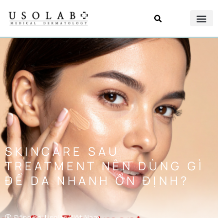
SKINCARE SAU
TREATMENT NÊN DÙNG GÌ
ĐỂ DA NHANH ỔN ĐỊNH?
Đăng bởi
Usolab Việt Nam