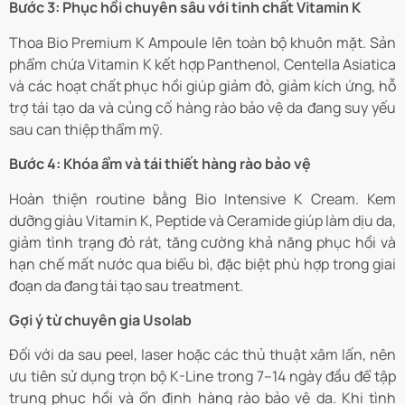
Bước 3: Phục hồi chuyên sâu với tinh chất Vitamin K
Thoa Bio Premium K Ampoule lên toàn bộ khuôn mặt. Sản
phẩm chứa Vitamin K kết hợp Panthenol, Centella Asiatica
và các hoạt chất phục hồi giúp giảm đỏ, giảm kích ứng, hỗ
trợ tái tạo da và củng cố hàng rào bảo vệ da đang suy yếu
sau can thiệp thẩm mỹ.
Bước 4: Khóa ẩm và tái thiết hàng rào bảo vệ
Hoàn thiện routine bằng Bio Intensive K Cream. Kem
dưỡng giàu Vitamin K, Peptide và Ceramide giúp làm dịu da,
giảm tình trạng đỏ rát, tăng cường khả năng phục hồi và
hạn chế mất nước qua biểu bì, đặc biệt phù hợp trong giai
đoạn da đang tái tạo sau treatment.
Gợi ý từ chuyên gia Usolab
Đối với da sau peel, laser hoặc các thủ thuật xâm lấn, nên
ưu tiên sử dụng trọn bộ K-Line trong 7–14 ngày đầu để tập
trung phục hồi và ổn định hàng rào bảo vệ da. Khi tình