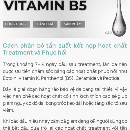
Cách phân bổ tần suất kết hợp hoạt chất
Treatment và Phục hồi
Trong khoảng 7–14 ngày đầu sau treatment, làn da nên
được ưu tiên chăm sóc bằng các hoạt chất phục hồi như
Ectoin, Vitamin K, Panthenol (B5), Ceramide và Peptide.
Đây là giai đoạn hàng rào bảo vệ da đang tái thiết, vì vậy
việc hạn chế các hoạt chất có tính kích thích cao sẽ giúp
giảm nguy cơ đỏ da, bong tróc kéo dài hoặc tăng sắc tố sau
viêm.
Khi các dấu hiệu nhạy cảm đã giảm đáng kể, người dùng có
thể bắt đầu đưa trở lại các hoạt chất treatment với tần