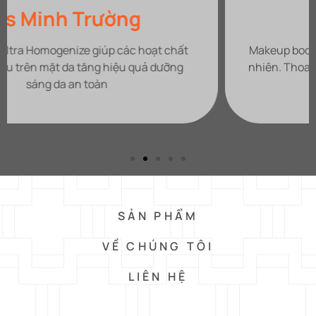
Nhi Nguyễn
Makeup body trắng đẹp đỉnh, da sáng hồng hào tự
nhiên. Thoa lên da thẩm thấu cực nhanh không bị
bết dính,
SẢN PHẨM
VỀ CHÚNG TÔI
LIÊN HỆ