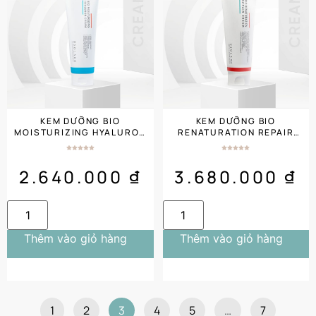
KEM DƯỠNG BIO
KEM DƯỠNG BIO
MOISTURIZING HYALURON
RENATURATION REPAIR
CREAM 250ML SALON
CREAM 250ML SALON
SIZE
SIZE
2.640.000
₫
3.680.000
₫
Thêm vào giỏ hàng
Thêm vào giỏ hàng
1
2
3
4
5
…
7