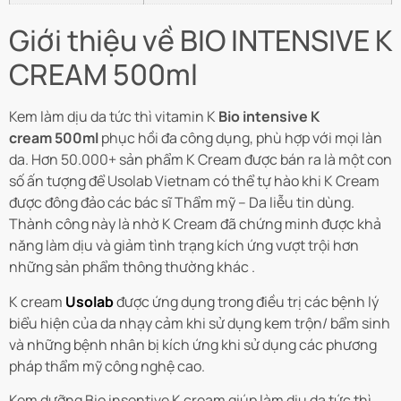
Giới thiệu về BIO INTENSIVE K
CREAM 500ml
Kem làm dịu da tức thì vitamin K
Bio intensive K
cream
500ml
phục hồi đa công dụng, phù hợp với mọi làn
da. Hơn 50.000+ sản phẩm K Cream được bán ra là một con
số ấn tượng để Usolab Vietnam có thể tự hào khi K Cream
được đông đảo các bác sĩ Thẩm mỹ – Da liễu tin dùng.
Thành công này là nhờ K Cream đã chứng minh được khả
năng làm dịu và giảm tình trạng kích ứng vượt trội hơn
những sản phẩm thông thường khác .
K cream
Usolab
được ứng dụng trong điều trị các bệnh lý
biểu hiện của da nhạy cảm khi sử dụng kem trộn/ bẩm sinh
và những bệnh nhân bị kích ứng khi sử dụng các phương
pháp thẩm mỹ công nghệ cao.
Kem dưỡng Bio insentive K cream giúp làm dịu da tức thì