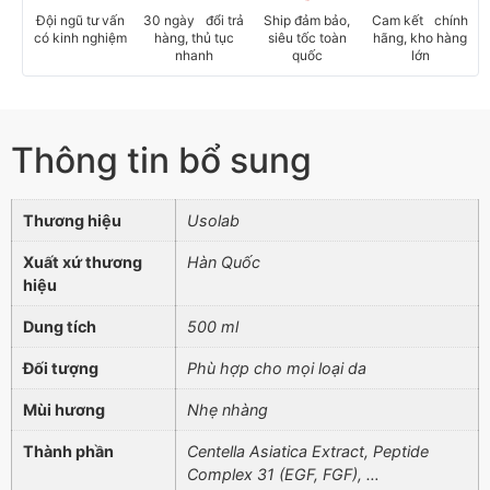
Đội ngũ tư vấn
30 ngày đổi trả
Ship đảm bảo,
Cam kết chính
có kinh nghiệm
hàng, thủ tục
siêu tốc toàn
hãng, kho hàng
nhanh
quốc
lớn
Thông tin bổ sung
Thương hiệu
Usolab
Xuất xứ thương
Hàn Quốc
hiệu
Dung tích
500 ml
Đối tượng
Phù hợp cho mọi loại da
Mùi hương
Nhẹ nhàng
Thành phần
Centella Asiatica Extract, Peptide
Complex 31 (EGF, FGF), …