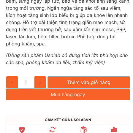
bầm, sưng ngay lập tức, bảo vệ da khỏi ánh sáng xanh
trong môi trường. Ngăn ngừa tăng sắc tố sau viêm,
kích hoạt tăng sinh lớp biểu bì giúp da khỏe lên nhanh
chóng. Hỗ trợ cải thiện tình trạng giãn mao mạch, sử
dụng trên vết thương hở, sau xâm lấn như meso, PRP,
laser, lăn kim, tiêm filler, botox. Phù hợp dùng tại
phòng khám, spa.
(Dòng sản phẩm Usolab có dung tích lớn phù hợp cho
các spa, phòng khám da liễu, thẩm mỹ viện)
-
+
Thêm vào giỏ hàng
Mua hàng ngay
CAM KẾT CỦA USOLABVN