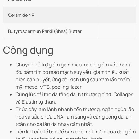
Ceramide NP
Butyrospermun Parkii (Shea) Butter
Công dụng
Chuyên hỗ trợ giảm giãn mao mạch, giảm vết thâm
đỏ, bầm tím do mao mạch suy yếu, giảm thiểu xuất
hiện ban huyết, ửng đỏ, kích ứng sau xâm lấn thẩm
mỹ: meso, MTS, peeling, lazer
Cùng lúc tái tạo đa tầng da, từ thượng bì tới Collagen
và Elastin tự thân.
Thúc đẩy làm lành nhanh tổn thương, ngăn ngừa lão
hóa và sửa chữa DNA, làm sáng và căng bóng da, an
toàn cho cả làn da nhạy cảm nhất.
Liên kết các tế bào để hạn chế mất nước qua da, giảm
thiểu tác nhân có hại xâm nhập vào da.