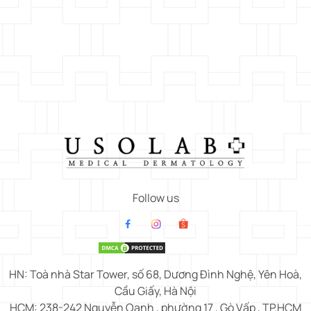
Follow us
HN: Toà nhà Star Tower, số 68, Dương Đình Nghệ, Yên Hoà,
Cầu Giấy, Hà Nội
HCM: 238-242 Nguyễn Oanh , phường 17 , Gò Vấp , TP.HCM