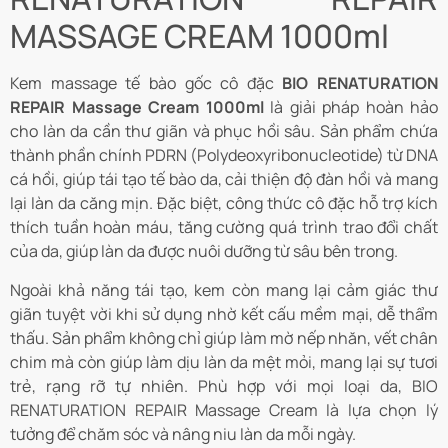
MASSAGE CREAM 1000ml
Kem massage tế bào gốc cô đặc
BIO RENATURATION
REPAIR Massage Cream 1000ml
là giải pháp hoàn hảo
cho làn da cần thư giãn và phục hồi sâu. Sản phẩm chứa
thành phần chính PDRN (Polydeoxyribonucleotide) từ DNA
cá hồi, giúp tái tạo tế bào da, cải thiện độ đàn hồi và mang
lại làn da căng mịn. Đặc biệt, công thức cô đặc hỗ trợ kích
thích tuần hoàn máu, tăng cường quá trình trao đổi chất
của da, giúp làn da được nuôi dưỡng từ sâu bên trong.
Ngoài khả năng tái tạo, kem còn mang lại cảm giác thư
giãn tuyệt vời khi sử dụng nhờ kết cấu mềm mại, dễ thẩm
thấu. Sản phẩm không chỉ giúp làm mờ nếp nhăn, vết chân
chim mà còn giúp làm dịu làn da mệt mỏi, mang lại sự tươi
trẻ, rạng rỡ tự nhiên. Phù hợp với mọi loại da,
BIO
RENATURATION REPAIR Massage Cream
là lựa chọn lý
tưởng để chăm sóc và nâng niu làn da mỗi ngày.