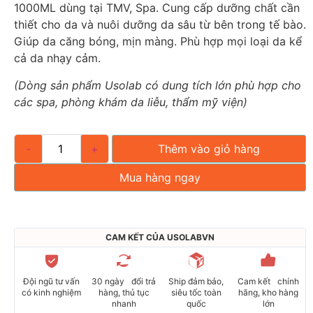
1000ML dùng tại TMV, Spa. Cung cấp dưỡng chất cần
thiết cho da và nuôi dưỡng da sâu từ bên trong tế bào.
Giúp da căng bóng, mịn màng. Phù hợp mọi loại da kể
cả da nhạy cảm.
(Dòng sản phẩm Usolab có dung tích lớn phù hợp cho
các spa, phòng khám da liễu, thẩm mỹ viện)
-
+
Thêm vào giỏ hàng
Mua hàng ngay
CAM KẾT CỦA USOLABVN
Đội ngũ tư vấn
30 ngày đổi trả
Ship đảm bảo,
Cam kết chính
có kinh nghiệm
hàng, thủ tục
siêu tốc toàn
hãng, kho hàng
nhanh
quốc
lớn