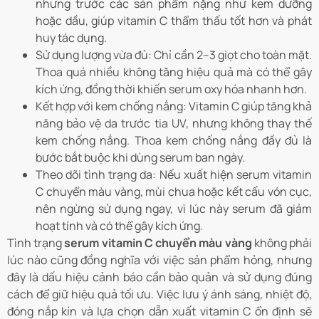
nhưng trước các sản phẩm nặng như kem dưỡng
hoặc dầu, giúp vitamin C thẩm thấu tốt hơn và phát
huy tác dụng.
Sử dụng lượng vừa đủ: Chỉ cần 2–3 giọt cho toàn mặt.
Thoa quá nhiều không tăng hiệu quả mà có thể gây
kích ứng, đồng thời khiến serum oxy hóa nhanh hơn.
Kết hợp với kem chống nắng: Vitamin C giúp tăng khả
năng bảo vệ da trước tia UV, nhưng không thay thế
kem chống nắng. Thoa kem chống nắng đầy đủ là
bước bắt buộc khi dùng serum ban ngày.
Theo dõi tình trạng da: Nếu xuất hiện serum vitamin
C chuyển màu vàng, mùi chua hoặc kết cấu vón cục,
nên ngừng sử dụng ngay, vì lúc này serum đã giảm
hoạt tính và có thể gây kích ứng.
Tình trạng
serum vitamin C chuyển màu vàng
không phải
lúc nào cũng đồng nghĩa với việc sản phẩm hỏng, nhưng
đây là dấu hiệu cảnh báo cần bảo quản và sử dụng đúng
cách để giữ hiệu quả tối ưu. Việc lưu ý ánh sáng, nhiệt độ,
đóng nắp kín và lựa chọn dẫn xuất vitamin C ổn định sẽ