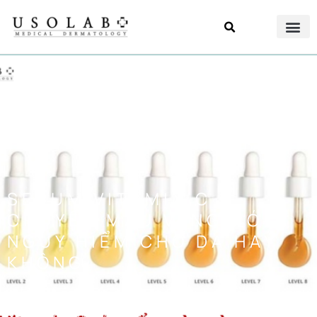
SERUM VITAMIN C
CHUYỂN MÀU VÀNG CÓ
NGUY HIỂM CHO DA HAY
KHÔNG
Đăng bởi
Usolab Việt Nam