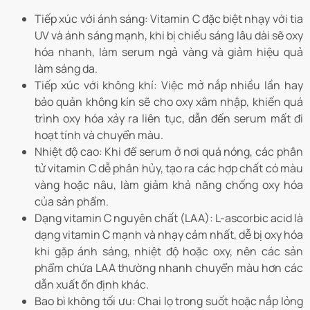
Tiếp xúc với ánh sáng: Vitamin C đặc biệt nhạy với tia
UV và ánh sáng mạnh, khi bị chiếu sáng lâu dài sẽ oxy
hóa nhanh, làm serum ngả vàng và giảm hiệu quả
làm sáng da.
Tiếp xúc với không khí: Việc mở nắp nhiều lần hay
bảo quản không kín sẽ cho oxy xâm nhập, khiến quá
trình oxy hóa xảy ra liên tục, dẫn đến serum mất đi
hoạt tính và chuyển màu.
Nhiệt độ cao: Khi để serum ở nơi quá nóng, các phân
tử vitamin C dễ phân hủy, tạo ra các hợp chất có màu
vàng hoặc nâu, làm giảm khả năng chống oxy hóa
của sản phẩm.
Dạng vitamin C nguyên chất (LAA): L-ascorbic acid là
dạng vitamin C mạnh và nhạy cảm nhất, dễ bị oxy hóa
khi gặp ánh sáng, nhiệt độ hoặc oxy, nên các sản
phẩm chứa LAA thường nhanh chuyển màu hơn các
dẫn xuất ổn định khác.
Bao bì không tối ưu: Chai lọ trong suốt hoặc nắp lỏng