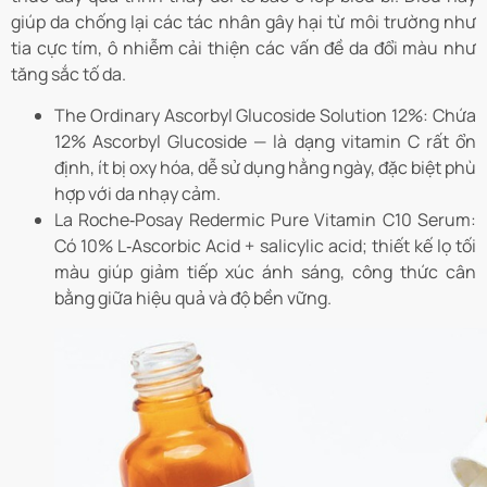
giúp da chống lại các tác nhân gây hại từ môi trường như
tia cực tím, ô nhiễm cải thiện các vấn đề da đổi màu như
tăng sắc tố da.
The Ordinary Ascorbyl Glucoside Solution 12%: Chứa
12% Ascorbyl Glucoside — là dạng vitamin C rất ổn
định, ít bị oxy hóa, dễ sử dụng hằng ngày, đặc biệt phù
hợp với da nhạy cảm.
La Roche‑Posay Redermic Pure Vitamin C10 Serum:
Có 10% L‑Ascorbic Acid + salicylic acid; thiết kế lọ tối
màu giúp giảm tiếp xúc ánh sáng, công thức cân
bằng giữa hiệu quả và độ bền vững.