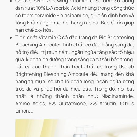
CeraVe Skin Renewing Vitamin C Serum: Sử dụng
dẫn xuất 10% L‑Ascorbic Acid nhưng trong công thức
có thêm ceramide + niacinamide, giúp ổn định hơn và
tăng khả năng phục hồi hàng rào da. Bao bì kín giúp
hạn chế oxy hóa.
Tinh chất Vitamin C cô đặc trắng da Bio Brightening
Bleaching Ampoule: Tinh chất cô đặc trắng sáng da,
hỗ trợ điều trị mụn nám, ngăn ngừa tăng sắc tố hiệu
quả, kích thích dưỡng trắng sáng da từ sâu bên trong.
Tất cả các thành phần hoạt chất có trong Usolab
Brightening Bleaching Ampoule đều mang đến khả
năng trị mụn, se khít lỗ chân lông, ngăn ngừa bong
tróc da và phục hồi da hiệu quả. Trong đó, nổi bật
nhất là những thành phần như: Niacinaminde,
Amino Acids, 5% Glutathione, 2% Arbutin, Citrus
Limon,…