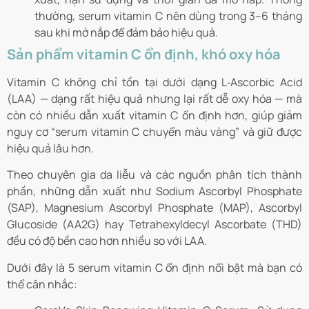
thường, serum vitamin C nên dùng trong 3–6 tháng
sau khi mở nắp để đảm bảo hiệu quả.
Sản phẩm vitamin C ổn định, khó oxy hóa
Vitamin C không chỉ tồn tại dưới dạng L‑Ascorbic Acid
(LAA) — dạng rất hiệu quả nhưng lại rất dễ oxy hóa — mà
còn có nhiều dẫn xuất vitamin C ổn định hơn, giúp giảm
nguy cơ “serum vitamin C chuyển màu vàng” và giữ được
hiệu quả lâu hơn.
Theo chuyên gia da liễu và các nguồn phân tích thành
phần, những dẫn xuất như Sodium Ascorbyl Phosphate
(SAP), Magnesium Ascorbyl Phosphate (MAP), Ascorbyl
Glucoside (AA2G) hay Tetrahexyldecyl Ascorbate (THD)
đều có độ bền cao hơn nhiều so với LAA.
Dưới đây là 5 serum vitamin C ổn định nổi bật mà bạn có
thể cân nhắc: