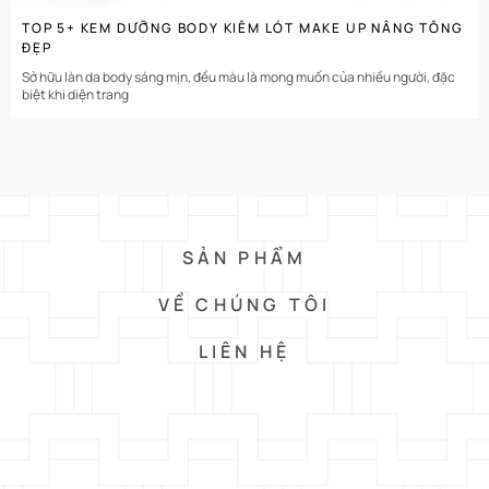
TOP 5+ KEM DƯỠNG BODY KIÊM LÓT MAKE UP NÂNG TÔNG
ĐẸP
Sở hữu làn da body sáng mịn, đều màu là mong muốn của nhiều người, đặc
biệt khi diện trang
SẢN PHẨM
VỀ CHÚNG TÔI
LIÊN HỆ