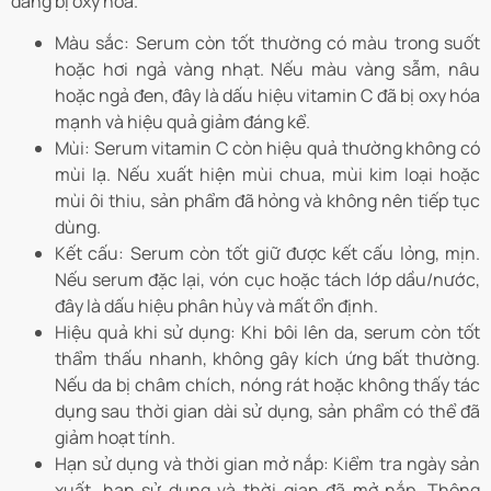
đang bị oxy hóa.
Màu sắc: Serum còn tốt thường có màu trong suốt
hoặc hơi ngả vàng nhạt. Nếu màu vàng sẫm, nâu
hoặc ngả đen, đây là dấu hiệu vitamin C đã bị oxy hóa
mạnh và hiệu quả giảm đáng kể.
Mùi: Serum vitamin C còn hiệu quả thường không có
mùi lạ. Nếu xuất hiện mùi chua, mùi kim loại hoặc
mùi ôi thiu, sản phẩm đã hỏng và không nên tiếp tục
dùng.
Kết cấu: Serum còn tốt giữ được kết cấu lỏng, mịn.
Nếu serum đặc lại, vón cục hoặc tách lớp dầu/nước,
đây là dấu hiệu phân hủy và mất ổn định.
Hiệu quả khi sử dụng: Khi bôi lên da, serum còn tốt
thẩm thấu nhanh, không gây kích ứng bất thường.
Nếu da bị châm chích, nóng rát hoặc không thấy tác
dụng sau thời gian dài sử dụng, sản phẩm có thể đã
giảm hoạt tính.
Hạn sử dụng và thời gian mở nắp: Kiểm tra ngày sản
xuất, hạn sử dụng và thời gian đã mở nắp. Thông