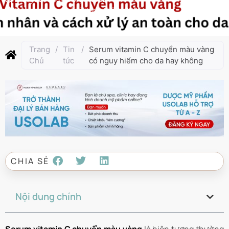
Cập nhật lần cuối:
Tháng 11 20, 2025
Trang
/
Tin
/
Serum vitamin C chuyển màu vàng
Chủ
tức
có nguy hiểm cho da hay không
CHIA SẺ
Nội dung chính