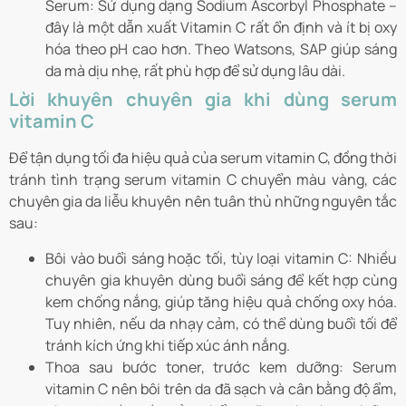
Serum: Sử dụng dạng Sodium Ascorbyl Phosphate –
đây là một dẫn xuất Vitamin C rất ổn định và ít bị oxy
hóa theo pH cao hơn. Theo Watsons, SAP giúp sáng
da mà dịu nhẹ, rất phù hợp để sử dụng lâu dài.
Lời khuyên chuyên gia khi dùng serum
vitamin C
Để tận dụng tối đa hiệu quả của serum vitamin C, đồng thời
tránh tình trạng serum vitamin C chuyển màu vàng, các
chuyên gia da liễu khuyên nên tuân thủ những nguyên tắc
sau:
Bôi vào buổi sáng hoặc tối, tùy loại vitamin C: Nhiều
chuyên gia khuyên dùng buổi sáng để kết hợp cùng
kem chống nắng, giúp tăng hiệu quả chống oxy hóa.
Tuy nhiên, nếu da nhạy cảm, có thể dùng buổi tối để
tránh kích ứng khi tiếp xúc ánh nắng.
Thoa sau bước toner, trước kem dưỡng: Serum
vitamin C nên bôi trên da đã sạch và cân bằng độ ẩm,