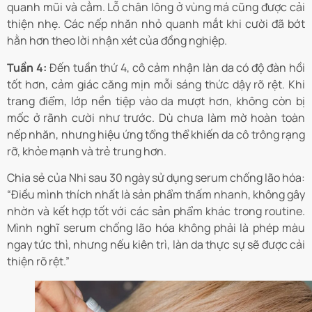
quanh mũi và cằm. Lỗ chân lông ở vùng má cũng được cải
thiện nhẹ. Các nếp nhăn nhỏ quanh mắt khi cười đã bớt
hằn hơn theo lời nhận xét của đồng nghiệp.
Tuần 4:
Đến tuần thứ 4, cô cảm nhận làn da có độ đàn hồi
tốt hơn, cảm giác căng mịn mỗi sáng thức dậy rõ rệt. Khi
trang điểm, lớp nền tiệp vào da mượt hơn, không còn bị
mốc ở rãnh cười như trước. Dù chưa làm mờ hoàn toàn
nếp nhăn, nhưng hiệu ứng tổng thể khiến da cô trông rạng
rỡ, khỏe mạnh và trẻ trung hơn.
Chia sẻ của Nhi sau 30 ngày sử dụng serum chống lão hóa:
“Điều mình thích nhất là sản phẩm thấm nhanh, không gây
nhờn và kết hợp tốt với các sản phẩm khác trong routine.
Mình nghĩ serum chống lão hóa không phải là phép màu
ngay tức thì, nhưng nếu kiên trì, làn da thực sự sẽ được cải
thiện rõ rệt.”