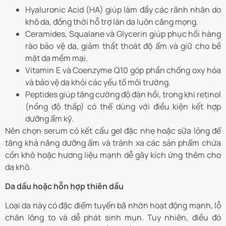
Hyaluronic Acid (HA) giúp làm đầy các rãnh nhăn do
khô da, đồng thời hỗ trợ làn da luôn căng mọng.
Ceramides, Squalane và Glycerin giúp phục hồi hàng
rào bảo vệ da, giảm thất thoát độ ẩm và giữ cho bề
mặt da mềm mại.
Vitamin E và Coenzyme Q10 góp phần chống oxy hóa
và bảo vệ da khỏi các yếu tố môi trường.
Peptides giúp tăng cường độ đàn hồi, trong khi retinol
(nồng độ thấp) có thể dùng với điều kiện kết hợp
dưỡng ẩm kỹ.
Nên chọn serum có kết cấu gel đặc nhẹ hoặc sữa lỏng để
tăng khả năng dưỡng ẩm và tránh xa các sản phẩm chứa
cồn khô hoặc hương liệu mạnh dễ gây kích ứng thêm cho
da khô.
Da dầu hoặc hỗn hợp thiên dầu
Loại da này có đặc điểm tuyến bã nhờn hoạt động mạnh, lỗ
chân lông to và dễ phát sinh mụn. Tuy nhiên, điều đó