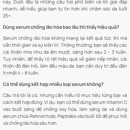
này. Dưới đây là những câu hỏi phổ biến và lời giải đáp
nhanh, dễ hiểu giúp bạn tự tin hơn khi chăm sóc da tuổi
25+.
Dùng serum chống lão hóa bao lâu thì thấy hiệu quả?
Serum chống lão hóa không mang lại kết quả tức thì mà
cần thời gian và sự kiên trì. Thông thường, bạn sẽ thấy các
cải thiện nhẹ như da ẩm mượt, sáng hơn sau 2 – 3 tuần.
Tuy nhiên, để thấy rõ rệt hiệu quả về giảm nếp nhăn, cải
thiện độ đàn hồi, làm đều màu da, bạn cần duy trì đều đặn
ít nhất 4 – 8 tuần.
Có thể dùng kết hợp nhiều loại serum không?
Câu trả lời là có, nhưng cần hiểu rõ mục tiêu từng loại và
cách kết hợp đúng. Ví dụ: bạn có thể dùng serum Vitamin C
vào buổi sáng để chống oxy hóa, làm sáng da và dùng
serum chứa Retinol hoặc Peptides vào buổi tối để phục hồi
và chống lão hóa sâu hơn.