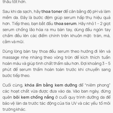
thấu tốt hơn.
Sau khi da sạch, hãy
thoa toner
để cân bằng độ pH và làm
mềm da. Đây là bước đệm giúp serum hấp thụ hiệu quả
hơn. Tiếp theo, bạn bắt đầu
thoa serum
. Hãy nhỏ 1 – 2 giọt
serum chống lão hóa ra mu bàn tay, dùng đầu ngón tay
chấm đều lên các điểm chính trên khuôn mặt: trán, má,
cằm và mũi.
Dùng lòng bàn tay thoa đều serum theo hướng đi lên và
massage nhẹ nhàng theo vòng tròn để kích thích tuần
hoàn máu và giúp tinh chất thấm sâu hơn. Đợi khoảng 3 – 5
phút để serum thấm hoàn toàn trước khi chuyển sang
bước tiếp theo.
Cuối cùng,
khóa ẩm bằng kem dưỡng
để “niêm phong”
các hoạt chất vừa được đưa vào da. Vào ban ngày, đừng
quên
bôi kem chống nắng
ở cuối quy trình dưỡng da để
bảo vệ làn da trước tác động của tia UV và các yếu tố môi
trường khác.