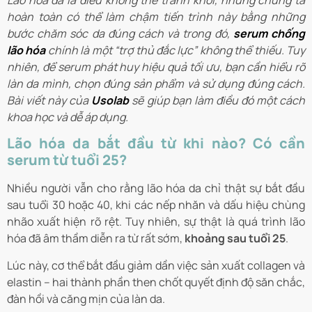
Lão hóa da là điều không thể tránh khỏi, nhưng chúng ta
hoàn toàn có thể làm chậm tiến trình này bằng những
bước chăm sóc da đúng cách và trong đó,
serum chống
lão hóa
chính là một “trợ thủ đắc lực” không thể thiếu. Tuy
nhiên, để serum phát huy hiệu quả tối ưu, bạn cần hiểu rõ
làn da mình, chọn đúng sản phẩm và sử dụng đúng cách.
Bài viết này của
Usolab
sẽ giúp bạn làm điều đó một cách
khoa học và dễ áp dụng.
Lão hóa da bắt đầu từ khi nào? Có cần
serum từ tuổi 25?
Nhiều người vẫn cho rằng lão hóa da chỉ thật sự bắt đầu
sau tuổi 30 hoặc 40, khi các nếp nhăn và dấu hiệu chùng
nhão xuất hiện rõ rệt. Tuy nhiên, sự thật là quá trình lão
hóa đã âm thầm diễn ra từ rất sớm,
khoảng sau tuổi 25
.
Lúc này, cơ thể bắt đầu giảm dần việc sản xuất collagen và
elastin – hai thành phần then chốt quyết định độ săn chắc,
đàn hồi và căng mịn của làn da.