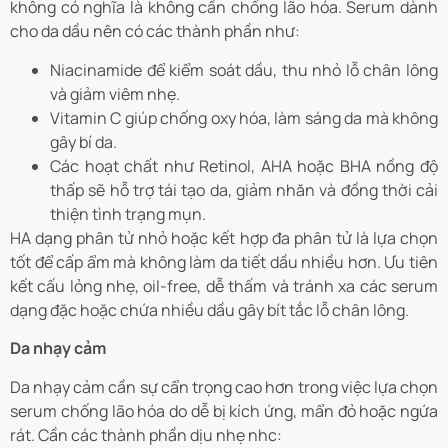
không có nghĩa là không cần chống lão hóa. Serum dành
cho da dầu nên có các thành phần như:
Niacinamide để kiểm soát dầu, thu nhỏ lỗ chân lông
và giảm viêm nhẹ.
Vitamin C giúp chống oxy hóa, làm sáng da mà không
gây bí da.
Các hoạt chất như Retinol, AHA hoặc BHA nồng độ
thấp sẽ hỗ trợ tái tạo da, giảm nhăn và đồng thời cải
thiện tình trạng mụn.
HA dạng phân tử nhỏ hoặc kết hợp đa phân tử là lựa chọn
tốt để cấp ẩm mà không làm da tiết dầu nhiều hơn. Ưu tiên
kết cấu lỏng nhẹ, oil-free, dễ thấm và tránh xa các serum
dạng đặc hoặc chứa nhiều dầu gây bít tắc lỗ chân lông.
Da nhạy cảm
Da nhạy cảm cần sự cẩn trọng cao hơn trong việc lựa chọn
serum chống lão hóa do dễ bị kích ứng, mẩn đỏ hoặc ngứa
rát. Cần các thành phần dịu nhẹ nhc: