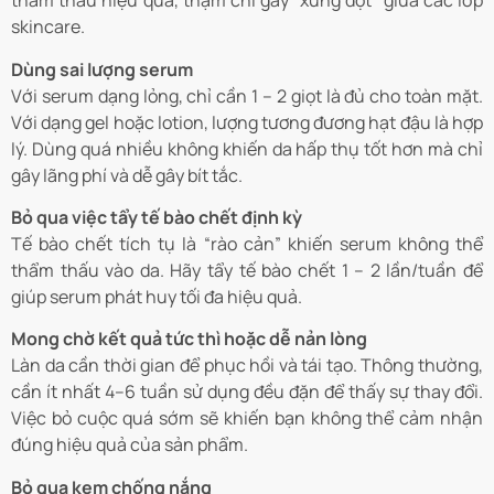
thẩm thấu hiệu quả, thậm chí gây “xung đột” giữa các lớp
skincare.
Dùng sai lượng serum
Với serum dạng lỏng, chỉ cần 1 – 2 giọt là đủ cho toàn mặt.
Với dạng gel hoặc lotion, lượng tương đương hạt đậu là hợp
lý. Dùng quá nhiều không khiến da hấp thụ tốt hơn mà chỉ
gây lãng phí và dễ gây bít tắc.
Bỏ qua việc tẩy tế bào chết định kỳ
Tế bào chết tích tụ là “rào cản” khiến serum không thể
thẩm thấu vào da. Hãy tẩy tế bào chết 1 – 2 lần/tuần để
giúp serum phát huy tối đa hiệu quả.
Mong chờ kết quả tức thì hoặc dễ nản lòng
Làn da cần thời gian để phục hồi và tái tạo. Thông thường,
cần ít nhất 4–6 tuần sử dụng đều đặn để thấy sự thay đổi.
Việc bỏ cuộc quá sớm sẽ khiến bạn không thể cảm nhận
đúng hiệu quả của sản phẩm.
Bỏ qua kem chống nắng