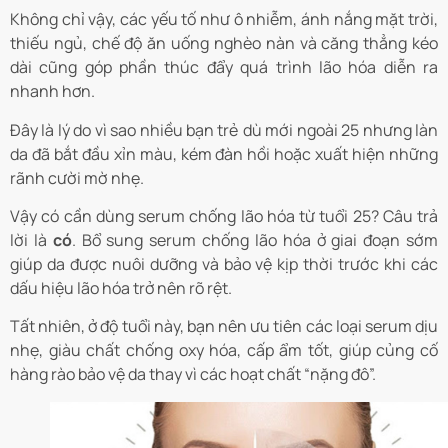
Không chỉ vậy, các yếu tố như ô nhiễm, ánh nắng mặt trời,
thiếu ngủ, chế độ ăn uống nghèo nàn và căng thẳng kéo
dài cũng góp phần thúc đẩy quá trình lão hóa diễn ra
nhanh hơn.
Đây là lý do vì sao nhiều bạn trẻ dù mới ngoài 25 nhưng làn
da đã bắt đầu xỉn màu, kém đàn hồi hoặc xuất hiện những
rãnh cười mờ nhẹ.
Vậy có cần dùng serum chống lão hóa từ tuổi 25? Câu trả
lời là
có
. Bổ sung serum chống lão hóa ở giai đoạn sớm
giúp da được nuôi dưỡng và bảo vệ kịp thời trước khi các
dấu hiệu lão hóa trở nên rõ rệt.
Tất nhiên, ở độ tuổi này, bạn nên ưu tiên các loại serum dịu
nhẹ, giàu chất chống oxy hóa, cấp ẩm tốt, giúp củng cố
hàng rào bảo vệ da thay vì các hoạt chất “nặng đô”.