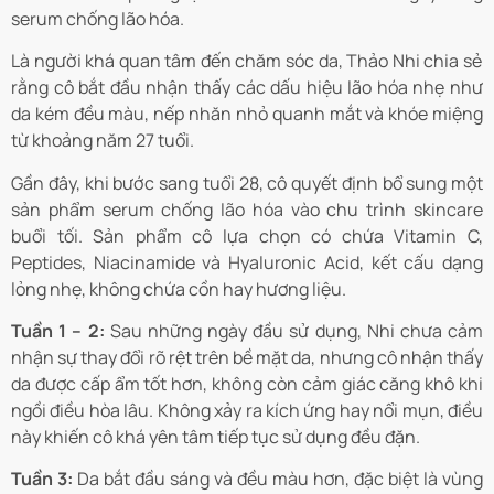
serum chống lão hóa.
Là người khá quan tâm đến chăm sóc da, Thảo Nhi chia sẻ
rằng cô bắt đầu nhận thấy các dấu hiệu lão hóa nhẹ như
da kém đều màu, nếp nhăn nhỏ quanh mắt và khóe miệng
từ khoảng năm 27 tuổi.
Gần đây, khi bước sang tuổi 28, cô quyết định bổ sung một
sản phẩm serum chống lão hóa vào chu trình skincare
buổi tối. Sản phẩm cô lựa chọn có chứa Vitamin C,
Peptides, Niacinamide và Hyaluronic Acid, kết cấu dạng
lỏng nhẹ, không chứa cồn hay hương liệu.
Tuần 1 – 2:
Sau những ngày đầu sử dụng, Nhi chưa cảm
nhận sự thay đổi rõ rệt trên bề mặt da, nhưng cô nhận thấy
da được cấp ẩm tốt hơn, không còn cảm giác căng khô khi
ngồi điều hòa lâu. Không xảy ra kích ứng hay nổi mụn, điều
này khiến cô khá yên tâm tiếp tục sử dụng đều đặn.
Tuần 3:
Da bắt đầu sáng và đều màu hơn, đặc biệt là vùng