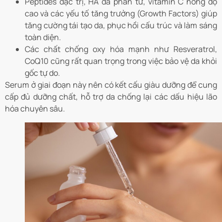
Peptides đặc trị, HA đa phân tử, vitamin C nồng độ
cao và các yếu tố tăng trưởng (Growth Factors) giúp
tăng cường tái tạo da, phục hồi cấu trúc và làm sáng
toàn diện.
Các chất chống oxy hóa mạnh như Resveratrol,
CoQ10 cũng rất quan trọng trong việc bảo vệ da khỏi
gốc tự do.
Serum ở giai đoạn này nên có kết cấu giàu dưỡng để cung
cấp đủ dưỡng chất, hỗ trợ da chống lại các dấu hiệu lão
hóa chuyên sâu.