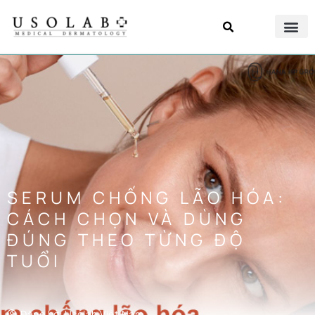
SERUM CHỐNG LÃO HÓA:
CÁCH CHỌN VÀ DÙNG
ĐÚNG THEO TỪNG ĐỘ
TUỔI
Đăng bởi
Usolab Việt Nam