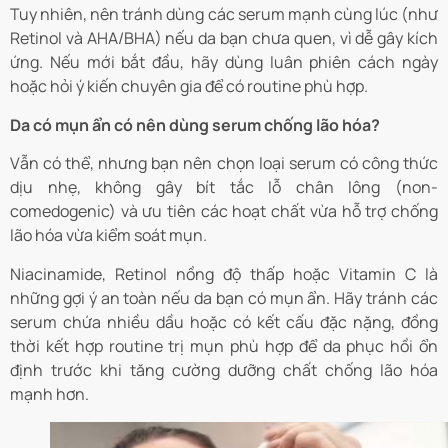
Tuy nhiên, nên tránh dùng các serum mạnh cùng lúc (như
Retinol và AHA/BHA) nếu da bạn chưa quen, vì dễ gây kích
ứng. Nếu mới bắt đầu, hãy dùng luân phiên cách ngày
hoặc hỏi ý kiến chuyên gia để có routine phù hợp.
Da có mụn ẩn có nên dùng serum chống lão hóa?
Vẫn có thể, nhưng bạn nên chọn loại serum có công thức
dịu nhẹ, không gây bít tắc lỗ chân lông (non-
comedogenic) và ưu tiên các hoạt chất vừa hỗ trợ chống
lão hóa vừa kiểm soát mụn.
Niacinamide, Retinol nồng độ thấp hoặc Vitamin C là
những gợi ý an toàn nếu da bạn có mụn ẩn. Hãy tránh các
serum chứa nhiều dầu hoặc có kết cấu đặc nặng, đồng
thời kết hợp routine trị mụn phù hợp để da phục hồi ổn
định trước khi tăng cường dưỡng chất chống lão hóa
mạnh hơn.