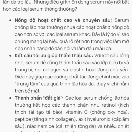
làn da trẻ lâu. Nhưng điều gì khiến dòng serum này nổi bật
hơn các loại serum thông thường?
Nồng độ hoạt chất cao và chuyên sâu:
Serum
chống lão hóa thường chứa các hoạt chất ở nồng độ
cao hơn so với các loại serum khác. Đây là lý do vì sao
chúng mang lại hiệu quả rõ rệt hơn trong việc làm mờ
nếp nhăn, tăng độ đàn hồi và làm đều màu da.
Kết cấu tối ưu giúp thẩm thấu sâu:
Với kết cấu lỏng
nhẹ, serum dễ dàng thẩm thấu sâu vào lớp biểu bì và
trung bì, nơi collagen và elastin hoạt động chủ yếu.
Điều này giúp các dưỡng chất tác động chính xác vào
“trung tâm” của quá trình lão hóa da, thay vì chỉ nằm
trên bề mặt.
Thành phần “đắt giá”:
Các loại serum chống lão hóa
thường kết hợp các thành phần như retinol (kích
thích tái tạo tế bào), vitamin C (chống oxy hóa),
peptide (tăng sinh collagen), axit hyaluronic (cấp ẩm
sâu), niacinamide (cải thiện tông da) và nhiều chiết