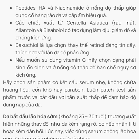
Peptides, HA và Niacinamide ở nồng độ thấp giúp
củng cố hàng rào da và cấp ẩm hiệu quả.
Các chiết xuất từ Centella Asiatica (rau má),
Allantoin và Bisabolol có tác dụng làm dịu, giảm đỏ và
chống kích ứng.
Bakuchiol là lựa chọn thay thế retinol đáng tin cậy,
thích hợp với làn da dễ phản ứng.
Nếu muốn sử dụng vitamin C, hãy chọn dạng phái
sinh ổn định và ở nồng độ thấp để hạn chế nguy cơ
kích ứng.
Hãy chọn sản phẩm có kết cấu serum nhẹ, không chứa
hương liệu, cồn khô hay paraben. Luôn patch test sản
phẩm trước và bắt đầu với tần suất thấp để đảm bảo độ
dung nạp của da.
Da bắt đầu lão hóa sớm
(khoảng 25 – 30 tuổi) thường xuất
hiện những thay đổi như da kém rạng rỡ, có nếp nhăn li ti
hoặc kém đàn hồi. Lúc này, việc dùng serum chống lão hóa
nên tập trung vào phòng ngừa là chính.