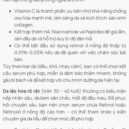
Vitamin C là thành phần ưu tiên nhờ khả năng chống
oxy hóa mạnh mẽ, làm sáng da và kích thích sản sinh
collagen.
Kết hợp thêm HA, Niacinamide và Peptides để giữ ẩm,
làm đầy da và hỗ trợ duy trì độ đàn hồi.
Có thể bắt đầu sử dụng retinol ở nồng độ thấp từ
0.01%–0.03% nếu da đã quen với việc chăm sóc bài
bản.
Tùy theo loại da (dầu, khô, nhạy cảm), bạn có thể chọn kết
cấu serum phù hợp, miễn là đảm bảo thấm nhanh, không
gây bí bách và dễ kết hợp với chu trình dưỡng da hiện tại.
Da lão hóa rõ rệt
(trên 30 – 40 tuổi) thường có biểu hiện
nếp nhăn sâu, da kém săn chắc, mất độ đều màu. Để phục
hồi chuyên sâu, bạn nên chọn serum chứa Retinol hoặc
Retinoid ở nồng độ cao hơn – có thể tham khảo ý kiến
chuyên gia da liễu để chọn mức độ phù hợp.