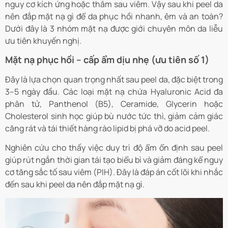
nguy cơ kích ứng hoặc thâm sau viêm. Vậy sau khi peel da
nên đắp mặt nạ gì để da phục hồi nhanh, êm và an toàn?
Dưới đây là 3 nhóm mặt nạ được giới chuyên môn da liễu
ưu tiên khuyến nghị.
Mặt nạ phục hồi – cấp ẩm dịu nhẹ (ưu tiên số 1)
Đây là lựa chọn quan trọng nhất sau peel da, đặc biệt trong
3–5 ngày đầu. Các loại mặt nạ chứa Hyaluronic Acid đa
phân tử, Panthenol (B5), Ceramide, Glycerin hoặc
Cholesterol sinh học giúp bù nước tức thì, giảm cảm giác
căng rát và tái thiết hàng rào lipid bị phá vỡ do acid peel.
Nghiên cứu cho thấy việc duy trì độ ẩm ổn định sau peel
giúp rút ngắn thời gian tái tạo biểu bì và giảm đáng kể nguy
cơ tăng sắc tố sau viêm (PIH). Đây là đáp án cốt lõi khi nhắc
đến sau khi peel da nên đắp mặt nạ gì.