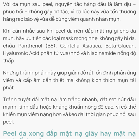
Với da mụn sau peel, nguyên tắc hàng đầu là làm dịu –
phục hồi – không gây bít tắc, vì da lúc này vừa tổn thương
hàng rào bảo vệ vừa dễ bùng viêm quanh nhân mụn.
Khi cân nhắc sau khi peel da nên đắp mặt nạ gì cho da
mụn, hãy ưu tiên các loại mask mỏng nhẹ, không gây bí da,
chứa Panthenol (B5), Centella Asiatica, Beta-Glucan,
Hyaluronic Acid phân tử vừa/nhỏ và Niacinamide nồng độ
thấp.
Những thành phần này giúp giảm đỏ rát, ổn định phản ứng
viêm và cấp ẩm cần thiết mà không kích thích mụn tái
phát.
Tránh tuyệt đối mặt nạ làm trắng nhanh, đất sét hút dầu
mạnh, tinh dầu hoặc kháng khuẩn nồng độ cao, vì có thể
khiến mụn viêm nặng hơn và kéo dài thời gian phục hồi sau
peel.
Peel da xong đắp mặt nạ giấy hay mặt nạ