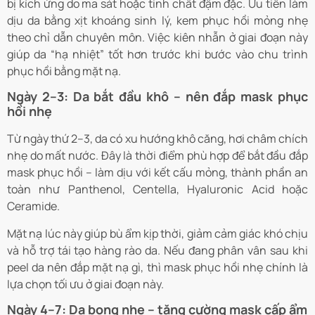
bị kích ứng do ma sát hoặc tinh chất đậm đặc. Ưu tiên làm
dịu da bằng xịt khoáng sinh lý, kem phục hồi mỏng nhẹ
theo chỉ dẫn chuyên môn. Việc kiên nhẫn ở giai đoạn này
giúp da “hạ nhiệt” tốt hơn trước khi bước vào chu trình
phục hồi bằng mặt nạ.
Ngày 2–3: Da bắt đầu khô – nên đắp mask phục
hồi nhẹ
Từ ngày thứ 2–3, da có xu hướng khô căng, hơi châm chích
nhẹ do mất nước. Đây là thời điểm phù hợp để bắt đầu đắp
mask phục hồi – làm dịu với kết cấu mỏng, thành phần an
toàn như Panthenol, Centella, Hyaluronic Acid hoặc
Ceramide.
Mặt nạ lúc này giúp bù ẩm kịp thời, giảm cảm giác khó chịu
và hỗ trợ tái tạo hàng rào da. Nếu đang phân vân sau khi
peel da nên đắp mặt nạ gì, thì mask phục hồi nhẹ chính là
lựa chọn tối ưu ở giai đoạn này.
Ngày 4–7: Da bong nhẹ – tăng cường mask cấp ẩm