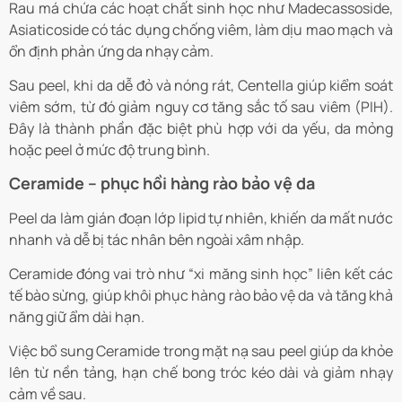
Rau má chứa các hoạt chất sinh học như Madecassoside,
Asiaticoside có tác dụng chống viêm, làm dịu mao mạch và
ổn định phản ứng da nhạy cảm.
Sau peel, khi da dễ đỏ và nóng rát, Centella giúp kiểm soát
viêm sớm, từ đó giảm nguy cơ tăng sắc tố sau viêm (PIH).
Đây là thành phần đặc biệt phù hợp với da yếu, da mỏng
hoặc peel ở mức độ trung bình.
Ceramide – phục hồi hàng rào bảo vệ da
Peel da làm gián đoạn lớp lipid tự nhiên, khiến da mất nước
nhanh và dễ bị tác nhân bên ngoài xâm nhập.
Ceramide đóng vai trò như “xi măng sinh học” liên kết các
tế bào sừng, giúp khôi phục hàng rào bảo vệ da và tăng khả
năng giữ ẩm dài hạn.
Việc bổ sung Ceramide trong mặt nạ sau peel giúp da khỏe
lên từ nền tảng, hạn chế bong tróc kéo dài và giảm nhạy
cảm về sau.