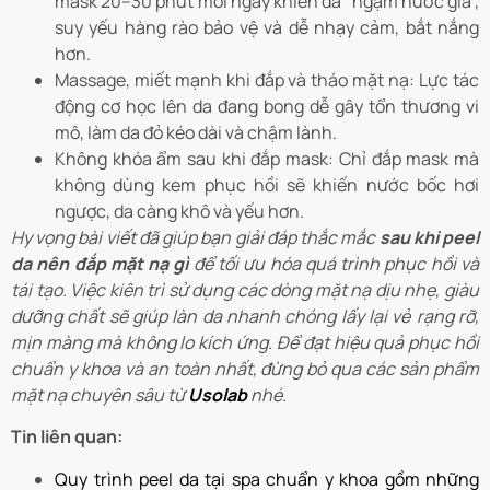
mask 20–30 phút mỗi ngày khiến da “ngậm nước giả”,
suy yếu hàng rào bảo vệ và dễ nhạy cảm, bắt nắng
hơn.
Massage, miết mạnh khi đắp và tháo mặt nạ: Lực tác
động cơ học lên da đang bong dễ gây tổn thương vi
mô, làm da đỏ kéo dài và chậm lành.
Không khóa ẩm sau khi đắp mask: Chỉ đắp mask mà
không dùng kem phục hồi sẽ khiến nước bốc hơi
ngược, da càng khô và yếu hơn.
Hy vọng bài viết đã giúp bạn giải đáp thắc mắc
sau khi peel
da nên đắp mặt nạ gì
để tối ưu hóa quá trình phục hồi và
tái tạo. Việc kiên trì sử dụng các dòng mặt nạ dịu nhẹ, giàu
dưỡng chất sẽ giúp làn da nhanh chóng lấy lại vẻ rạng rỡ,
mịn màng mà không lo kích ứng. Để đạt hiệu quả phục hồi
chuẩn y khoa và an toàn nhất, đừng bỏ qua các sản phẩm
mặt nạ chuyên sâu từ
Usolab
nhé.
Tin liên quan:
Quy trình peel da tại spa chuẩn y khoa gồm những