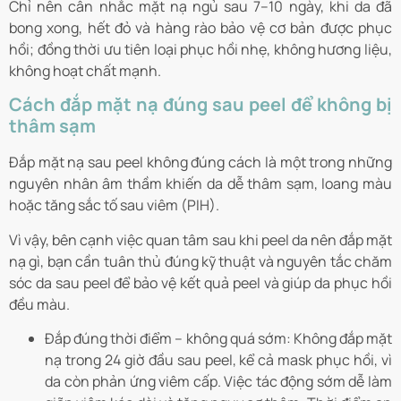
Chỉ nên cân nhắc mặt nạ ngủ sau 7–10 ngày, khi da đã
bong xong, hết đỏ và hàng rào bảo vệ cơ bản được phục
hồi; đồng thời ưu tiên loại phục hồi nhẹ, không hương liệu,
không hoạt chất mạnh.
Cách đắp mặt nạ đúng sau peel để không bị
thâm sạm
Đắp mặt nạ sau peel không đúng cách là một trong những
nguyên nhân âm thầm khiến da dễ thâm sạm, loang màu
hoặc tăng sắc tố sau viêm (PIH).
Vì vậy, bên cạnh việc quan tâm sau khi peel da nên đắp mặt
nạ gì, bạn cần tuân thủ đúng kỹ thuật và nguyên tắc chăm
sóc da sau peel để bảo vệ kết quả peel và giúp da phục hồi
đều màu.
Đắp đúng thời điểm – không quá sớm: Không đắp mặt
nạ trong 24 giờ đầu sau peel, kể cả mask phục hồi, vì
da còn phản ứng viêm cấp. Việc tác động sớm dễ làm