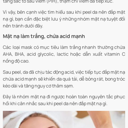
tăng sắc tố sau viêm (PIH), thậm chí viêm da tiếp xúc.
Vì vậy, bên cạnh việc tìm hiểu sau khi peel da nên đắp mặt
nạ gì, bạn cần đặc biệt lưu ý những nhóm mặt nạ tuyệt đối
nên tránh dưới đây.
Mặt nạ làm trắng, chứa acid mạnh
Các loại mask có mục tiêu làm trắng nhanh thường chứa
AHA, BHA, acid glycolic, lactic hoặc dẫn xuất vitamin C
nồng độ cao.
Sau peel, da đã chịu tác động acid, việc tiếp tục đắp mặt nạ
chứa acid mạnh sẽ khiến da quá tải, dễ bỏng rát, bong tróc
kéo dài và tăng nguy cơ thâm sạm.
Đây là nhóm mặt nạ đi ngược hoàn toàn nguyên tắc phục
hồi khi cân nhắc sau khi peel da nên đắp mặt nạ gì.