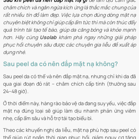
Sau khi peel da nên đắp mặt nạ gì
để làm dịu cảm giác
châm chích và ngăn ngừa kích ứng là thắc mắc chung của
rất nhiều tín đồ làm đẹp. Việc lựa chọn đúng dòng mặt nạ
chuyên biệt không chỉ giúp cấp ẩm tức thì mà còn thúc đẩy
quá trình tái tạo tế bào, giúp da căng bóng và khỏe mạnh
hơn. Hãy cùng
Usolab
khám phá ngay những giải pháp
phục hồi chuyên sâu được các chuyên gia liễu đề xuất áp
dụng nhé.
Sau peel da có nên đắp mặt nạ không?
Sau peel da có thể và nên đắp mặt nạ, nhưng chỉ khi da đã
qua giai đoạn đỏ rát – châm chích cấp tính (thường sau
24–48 giờ).
Ở thời điểm này, hàng rào bảo vệ da đang suy yếu, việc đắp
mặt nạ đúng loại sẽ giúp làm dịu nhanh phản ứng viêm
nhẹ, cấp ẩm sâu và hỗ trợ tái tạo biểu bì.
Theo các khuyến nghị da liễu, mặt nạ phù hợp sau peel có
thể giúp rút ngắn thời gian phục hồi, giảm nguy cơ tăng