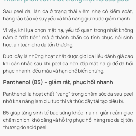
Sau peel da, làn da ở trạng thái viêm nhẹ có kiểm soát,
hàng rào bảo vệ suy yếu và khả năng giữ nước giảm mạnh.
Vì vậy, khi lựa chọn mặt nạ, yếu tố quan trọng nhất không
nằm ở “đắt tiền” mà ở thành phần có tính phục hồi sinh
học, an toàn cho da tổn thương.
Dưới đây là những hoạt chất được giới da liễu đánh giá cao
khi cân nhắc sau khi peel da nên đắp mặt nạ gì để da hồi
phục nhanh, đều màu và hạn chế biến chứng.
Panthenol (B5) – giảm rát, phục hồi nhanh
Panthenol là hoạt chất “vàng” trong chăm sóc da sau peel
nhờ khả năng làm dịu tức thì và thúc đẩy tái tạo biểu bì.
B5 giúp tăng sinh tế bào sừng khỏe mạnh, giảm cảm giác
châm chích, khô căng và hỗ trợ phục hồi hàng rào da bị tổn
thương do acid peel.