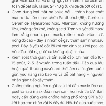
giãn viêm kéo dài và tăng nguy cơ thâm. Thời điểm an
toàn để bắt đầu là sau 24–48 giờ, khi da đã bớt đỏ rát.
Chọn đúng loại mặt nạ phục hồi – tránh hoạt chất
mạnh: Ưu tiên mask chứa Panthenol (B5), Centella,
Ceramide, Hyaluronic Acid, Allantoin, không hương
liệu, không cồn khô, không acid. Tránh tuyệt đối mask
làm trắng nhanh, peel mask, retinol hoặc vitamin C
nồng độ cao – đây là nhóm dễ gây thâm sạm nhất sau
peel. Đây là yếu tố cốt lõi khi xác định sau khi peel da
nên đắp mặt nạ gì để da không bị sậm màu.
Kiểm soát thời gian và tần suất đắp: Chỉ nên đắp 10–
15 phút, 2–3 lần/tuần trong tuần đầu. Đắp quá lâu
hoặc quá thường xuyên có thể làm da “ngậm nước
giả”, yếu hàng rào bảo vệ và dễ bắt nắng – nguyên
nhân gián tiếp gây thâm.
Chống nắng nghiêm ngặt sau khi đắp mask: Da sau
peel và sau mask đều nhạy cảm hơn với tia UV. Ban
ngày cần dùng kem chống nắng phổ rộng SPF ≥30,
kết hợp che chắn vật lý đầy đủ. Nếu bỏ qua bước này,