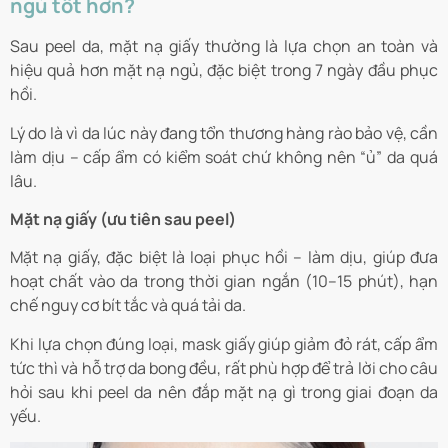
ngủ tốt hơn?
Sau peel da, mặt nạ giấy thường là lựa chọn an toàn và
hiệu quả hơn mặt nạ ngủ, đặc biệt trong 7 ngày đầu phục
hồi.
Lý do là vì da lúc này đang tổn thương hàng rào bảo vệ, cần
làm dịu – cấp ẩm có kiểm soát chứ không nên “ủ” da quá
lâu.
Mặt nạ giấy (ưu tiên sau peel)
Mặt nạ giấy, đặc biệt là loại phục hồi – làm dịu, giúp đưa
hoạt chất vào da trong thời gian ngắn (10–15 phút), hạn
chế nguy cơ bít tắc và quá tải da.
Khi lựa chọn đúng loại, mask giấy giúp giảm đỏ rát, cấp ẩm
tức thì và hỗ trợ da bong đều, rất phù hợp để trả lời cho câu
hỏi sau khi peel da nên đắp mặt nạ gì trong giai đoạn da
yếu.