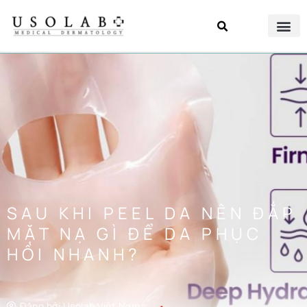
SAU KHI PEEL DA NÊN ĐẮP
MẶT NẠ GÌ ĐỂ DA PHỤC
HỒI NHANH?
Đăng bởi
Usolab Việt Nam