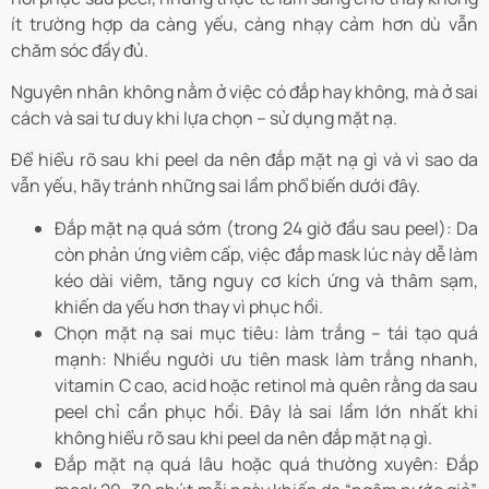
ít trường hợp da càng yếu, càng nhạy cảm hơn dù vẫn
chăm sóc đầy đủ.
Nguyên nhân không nằm ở việc có đắp hay không, mà ở sai
cách và sai tư duy khi lựa chọn – sử dụng mặt nạ.
Để hiểu rõ sau khi peel da nên đắp mặt nạ gì và vì sao da
vẫn yếu, hãy tránh những sai lầm phổ biến dưới đây.
Đắp mặt nạ quá sớm (trong 24 giờ đầu sau peel): Da
còn phản ứng viêm cấp, việc đắp mask lúc này dễ làm
kéo dài viêm, tăng nguy cơ kích ứng và thâm sạm,
khiến da yếu hơn thay vì phục hồi.
Chọn mặt nạ sai mục tiêu: làm trắng – tái tạo quá
mạnh: Nhiều người ưu tiên mask làm trắng nhanh,
vitamin C cao, acid hoặc retinol mà quên rằng da sau
peel chỉ cần phục hồi. Đây là sai lầm lớn nhất khi
không hiểu rõ sau khi peel da nên đắp mặt nạ gì.
Đắp mặt nạ quá lâu hoặc quá thường xuyên: Đắp