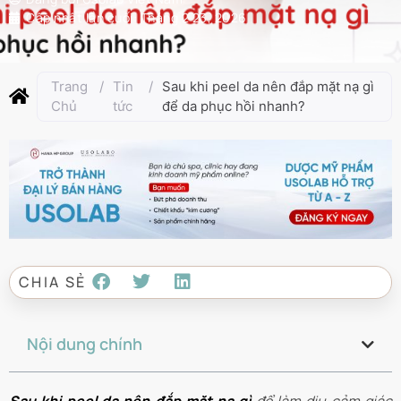
Cập nhật lần cuối:
Tháng 2 23, 2026
Trang
/
Tin
/
Sau khi peel da nên đắp mặt nạ gì
Chủ
tức
để da phục hồi nhanh?
CHIA SẺ
Nội dung chính