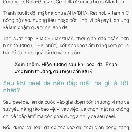
Ceramide, Beta-Glucan, Centella Asiatica hoặc Allantoin.
Tránh tuyệt đối mặt nạ chứa AHA/BHA, Retinol, Vitamin C
nồng độ cao, hương liệu hoặc cồn khô, vì dễ gây kích ứng
và làm chậm quá trình lành da.
Tần suất hợp lý là 2–3 lần/tuần, thời gian đắp ngắn hơn
bình thường (10–15 phút), kết hợp khóa ẩm bằng kem phục
hồi để đạt hiệu quả tối ưu và an toàn.
Xem thêm:
Hiện tượng sau khi peel da: Phản
ứng bình thường, dấu hiệu cần lưu ý
Sau khi peel da nên đắp mặt nạ gì là tốt
nhất?
Sau peel da, làn da bước vào giai đoạn tổn thương vi mô và
suy yếu hàng rào bảo vệ, vì vậy việc lựa chọn mặt nạ không
chỉ để “cấp ẩm” mà còn phải đúng sinh lý da sau peel.
Nếu dùng sai loại, da có thể kéo dài thời gian bong, tăng