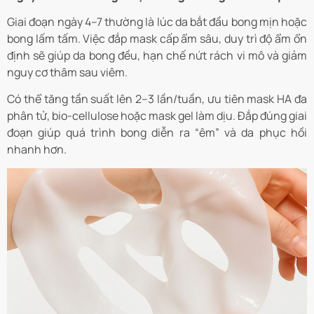
Giai đoạn ngày 4–7 thường là lúc da bắt đầu bong mịn hoặc
bong lấm tấm. Việc đắp mask cấp ẩm sâu, duy trì độ ẩm ổn
định sẽ giúp da bong đều, hạn chế nứt rách vi mô và giảm
nguy cơ thâm sau viêm.
Có thể tăng tần suất lên 2–3 lần/tuần, ưu tiên mask HA đa
phân tử, bio-cellulose hoặc mask gel làm dịu. Đắp đúng giai
đoạn giúp quá trình bong diễn ra “êm” và da phục hồi
nhanh hơn.