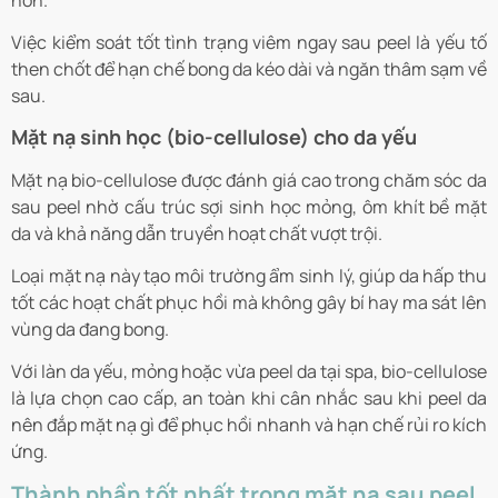
Việc kiểm soát tốt tình trạng viêm ngay sau peel là yếu tố
then chốt để hạn chế bong da kéo dài và ngăn thâm sạm về
sau.
Mặt nạ sinh học (bio-cellulose) cho da yếu
Mặt nạ bio-cellulose được đánh giá cao trong chăm sóc da
sau peel nhờ cấu trúc sợi sinh học mỏng, ôm khít bề mặt
da và khả năng dẫn truyền hoạt chất vượt trội.
Loại mặt nạ này tạo môi trường ẩm sinh lý, giúp da hấp thu
tốt các hoạt chất phục hồi mà không gây bí hay ma sát lên
vùng da đang bong.
Với làn da yếu, mỏng hoặc vừa peel da tại spa, bio-cellulose
là lựa chọn cao cấp, an toàn khi cân nhắc sau khi peel da
nên đắp mặt nạ gì để phục hồi nhanh và hạn chế rủi ro kích
ứng.
Thành phần tốt nhất trong mặt nạ sau peel