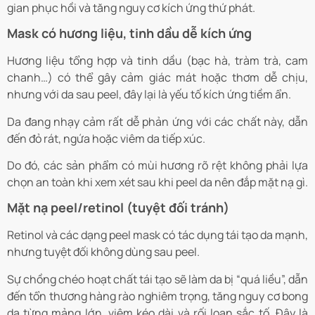
gian phục hồi và tăng nguy cơ kích ứng thứ phát.
Mask có hương liệu, tinh dầu dễ kích ứng
Hương liệu tổng hợp và tinh dầu (bạc hà, tràm trà, cam
chanh…) có thể gây cảm giác mát hoặc thơm dễ chịu,
nhưng với da sau peel, đây lại là yếu tố kích ứng tiềm ẩn.
Da đang nhạy cảm rất dễ phản ứng với các chất này, dẫn
đến đỏ rát, ngứa hoặc viêm da tiếp xúc.
Do đó, các sản phẩm có mùi hương rõ rệt không phải lựa
chọn an toàn khi xem xét sau khi peel da nên đắp mặt nạ gì.
Mặt nạ peel/retinol (tuyệt đối tránh)
Retinol và các dạng peel mask có tác dụng tái tạo da mạnh,
nhưng tuyệt đối không dùng sau peel.
Sự chồng chéo hoạt chất tái tạo sẽ làm da bị “quá liều”, dẫn
đến tổn thương hàng rào nghiêm trọng, tăng nguy cơ bong
da từng mảng lớn, viêm kéo dài và rối loạn sắc tố. Đây là