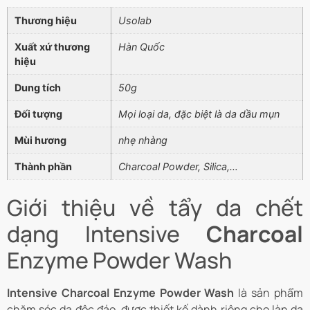
Thương hiệu
Usolab
Xuất xứ thương
Hàn Quốc
hiệu
Dung tích
50g
Đối tượng
Mọi loại da, đặc biệt là da dầu mụn
Mùi hương
nhẹ nhàng
Thành phần
Charcoal Powder, Silica,…
Giới thiệu về tẩy da chết
dạng Intensive
Charcoal
Enzyme Powder Wash
Intensive Charcoal Enzyme Powder Wash
là sản phẩm
chăm sóc da độc đáo, được thiết kế dành riêng cho làn da