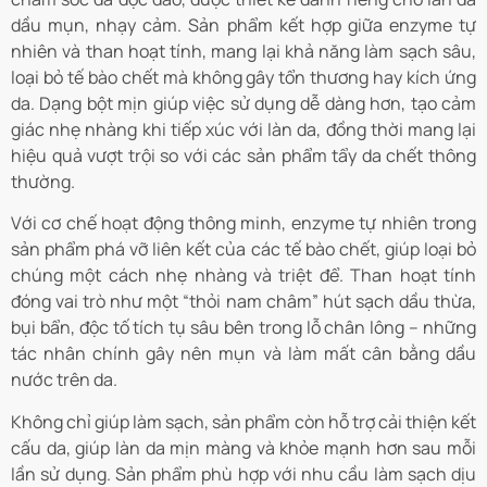
dầu mụn, nhạy cảm. Sản phẩm kết hợp giữa enzyme tự
nhiên và than hoạt tính, mang lại khả năng làm sạch sâu,
loại bỏ tế bào chết mà không gây tổn thương hay kích ứng
da. Dạng bột mịn giúp việc sử dụng dễ dàng hơn, tạo cảm
giác nhẹ nhàng khi tiếp xúc với làn da, đồng thời mang lại
hiệu quả vượt trội so với các sản phẩm tẩy da chết thông
thường.
Với cơ chế hoạt động thông minh, enzyme tự nhiên trong
sản phẩm phá vỡ liên kết của các tế bào chết, giúp loại bỏ
chúng một cách nhẹ nhàng và triệt để. Than hoạt tính
đóng vai trò như một “thỏi nam châm” hút sạch dầu thừa,
bụi bẩn, độc tố tích tụ sâu bên trong lỗ chân lông – những
tác nhân chính gây nên mụn và làm mất cân bằng dầu
nước trên da.
Không chỉ giúp làm sạch, sản phẩm còn hỗ trợ cải thiện kết
cấu da, giúp làn da mịn màng và khỏe mạnh hơn sau mỗi
lần sử dụng. Sản phẩm phù hợp với nhu cầu làm sạch dịu