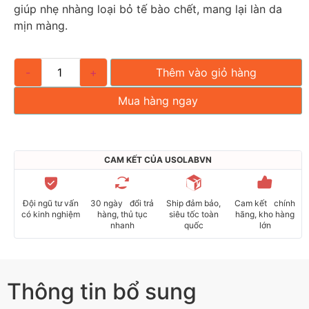
giúp nhẹ nhàng loại bỏ tế bào chết, mang lại làn da
mịn màng.
-
+
Thêm vào giỏ hàng
Mua hàng ngay
CAM KẾT CỦA USOLABVN
Đội ngũ tư vấn
30 ngày đổi trả
Ship đảm bảo,
Cam kết chính
có kinh nghiệm
hàng, thủ tục
siêu tốc toàn
hãng, kho hàng
nhanh
quốc
lớn
Thông tin bổ sung