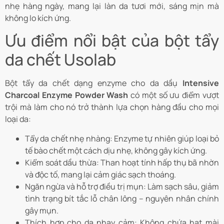
nhẹ hàng ngày, mang lại làn da tươi mới, sáng mịn mà
không lo kích ứng.
Ưu điểm nổi bật của bột tẩy
da chết Usolab
Bột tẩy da chết dạng enzyme cho da dầụ
Intensive
Charcoal Enzyme Powder Wash
có một số ưu điểm vượt
trội mà làm cho nó trở thành lựa chọn hàng đầu cho mọi
loại da:
Tẩy da chết nhẹ nhàng:
Enzyme tự nhiên giúp loại bỏ
tế bào chết một cách dịu nhẹ, không gây kích ứng.
Kiểm soát dầu thừa:
Than hoạt tính hấp thụ bã nhờn
và độc tố, mang lại cảm giác sạch thoáng.
Ngăn ngừa và hỗ trợ điều trị mụn:
Làm sạch sâu, giảm
tình trạng bít tắc lỗ chân lông – nguyên nhân chính
gây mụn.
Thích hợp cho da nhạy cảm:
Không chứa hạt mài