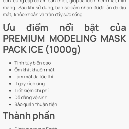
còn cung cấp độ ẩm cần thiết, giúp da luôn mềm mại, mịn
màng. Sau khi sử dụng, bạn sẽ cảm nhận được làn da dịu
mát, khỏe khoắn và tràn đầy sức sống.
Ưu điểm nổi bật của
PREMIUM MODELING MASK
PACK ICE (1000g)
Tính tùy biến cao
Ôm khít khuôn mặt
Làm mát da tức thì
Ít gây kích ứng
Tiết kiệm chi phí
Dễ dàng vệ sinh
Bảo quản thuận tiện
Thành phần