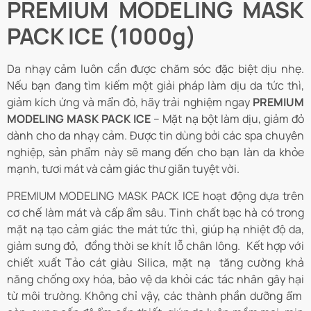
PREMIUM MODELING MASK
PACK ICE (1000g)
Da nhạy cảm luôn cần được chăm sóc đặc biệt dịu nhẹ.
Nếu bạn đang tìm kiếm một giải pháp làm dịu da tức thì,
giảm kích ứng và mẩn đỏ, hãy trải nghiệm ngay
PREMIUM
MODELING MASK PACK ICE
– Mặt nạ bột làm dịu, giảm đỏ
dành cho da nhạy cảm. Được tin dùng bởi các spa chuyên
nghiệp, sản phẩm này sẽ mang đến cho bạn làn da khỏe
mạnh, tươi mát và cảm giác thư giãn tuyệt vời.
PREMIUM MODELING MASK PACK ICE hoạt động dựa trên
cơ chế làm mát và cấp ẩm sâu. Tinh chất bạc hà có trong
mặt nạ tạo cảm giác the mát tức thì, giúp hạ nhiệt độ da,
giảm sưng đỏ, đồng thời se khít lỗ chân lông. Kết hợp với
chiết xuất Tảo cát giàu Silica, mặt nạ tăng cường khả
năng chống oxy hóa, bảo vệ da khỏi các tác nhân gây hại
từ môi trường. Không chỉ vậy, các thành phần dưỡng ẩm