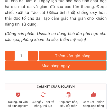
ưu cho da, làm dịu ngay lập tức nhờ vào tinh chất bạc
hà dịu mát da và giảm đỏ sau các tổn thương. Được
chiết xuất từ Tảo cát (Silica tinh thể) chống oxy hóa,
thải độc tố cho da. Tạo cảm giác thư giãn cho khách
hàng khi sử dụng.
(Dòng sản phẩm Usolab có dung tích lớn phù hợp cho
các spa, phòng khám da liễu, thẩm mỹ viện)
-
+
Thêm vào giỏ hàng
Mua hàng ngay
CAM KẾT CỦA USOLABVN
Đội ngũ tư vấn
30 ngày đổi trả
Ship đảm bảo,
Cam kết chính
có kinh nghiệm
hàng, thủ tục
siêu tốc toàn
hãng, kho hàng