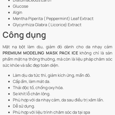
Diatomaceous Earth
Glucose
Algin
Mentha Piperita ( Peppermint) Leaf Extract
Glycyrrhiza Glabra ( Licorice) Extract
Công dụng
Mặt nạ bột làm dịu, giảm đỏ dành cho da nhạy cảm
PREMIUM MODELING MASK PACK ICE
không chỉ là sản
phẩm mặt nạ thông thường, mà còn là liệu pháp chăm sóc
sức khỏe và sắc đẹp toàn diện.
Làm dịu da tức thì, giảm kích ứng, mẩn đỏ.
Cấp ẩm, làm mát da.
Thải độc tố, chống oxy hóa.
Se khít lỗ chân lông.
Phù hợp với da nhạy cảm, da sau điều trị xâm lấn.
Dễ sử dụng.
Phù hợp với liệu trình chăm sóc da tại spa