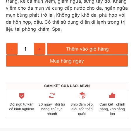
trắng, kể cả mụn viêm, giảm ngứa, sưng tấy đỏ. Kháng
viêm cho da mụn và cung cấp nước cho da, ngăn ngừa
mụn bùng phát trở lại. Không gây khô da, phù hợp với
da hỗn hợp, dầu. Có thể sử dụng điện di lạnh trong trị
liệu tại phòng khám, Spa.
-
+
Thêm vào giỏ hàng
Mua hàng ngay
CAM KẾT CỦA USOLABVN
Đội ngũ tư vấn
30 ngày đổi trả
Ship đảm bảo,
Cam kết chính
có kinh nghiệm
hàng, thủ tục
siêu tốc toàn
hãng, kho hàng
nhanh
quốc
lớn