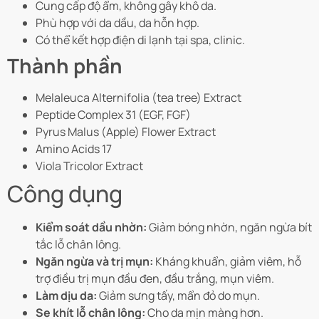
Cung cấp độ ẩm, không gây khô da.
Phù hợp với da dầu, da hỗn hợp.
Có thể kết hợp điện di lạnh tại spa, clinic.
Thành phần
Melaleuca Alternifolia (tea tree) Extract
Peptide Complex 31 (EGF, FGF)
Pyrus Malus (Apple) Flower Extract
Amino Acids 17
Viola Tricolor Extract
Công dụng
Kiểm soát dầu nhờn:
Giảm bóng nhờn, ngăn ngừa bít
tắc lỗ chân lông.
Ngăn ngừa và trị mụn:
Kháng khuẩn, giảm viêm, hỗ
trợ điều trị mụn đầu đen, đầu trắng, mụn viêm.
Làm dịu da:
Giảm sưng tấy, mẩn đỏ do mụn.
Se khít lỗ chân lông:
Cho da mịn màng hơn.