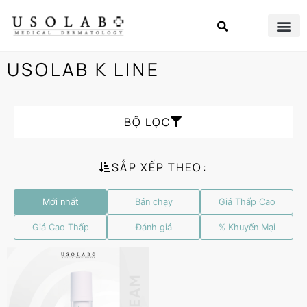
USOLAB K LINE
BỘ LỌC
SẮP XẾP THEO:
Mới nhất
Bán chạy
Giá Thấp Cao
Giá Cao Thấp
Đánh giá
% Khuyến Mại