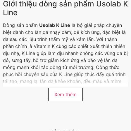
Giới thiệu dòng sản phẩm Usolab K
Line
Dòng sản phẩm
Usolab K Line
là bộ giải pháp chuyên
biệt dành cho làn da nhạy cảm, dễ kích ứng, đặc biệt là
da sau các liệu trình thẩm mỹ và xâm lấn. Với thành
phần chính là Vitamin K cùng các chiết xuất thiên nhiên
dịu nhẹ, K Line giúp làm dịu nhanh chóng các vùng da bị
đỏ, sưng tấy, hỗ trợ giảm kích ứng và bảo vệ làn da
mỏng manh khỏi tác động từ môi trường. Công thức
phục hồi chuyên sâu của K Line giúp thúc đẩy quá trình
tái tạo, mang lại làn da khỏe khoắn, đều màu và mềm
mại.
Xem thêm
Bộ sản phẩm K Line bao gồm nhiều bước chăm sóc từ
sữa rửa mặt, xịt khoáng, tinh chất đến kem dưỡng, đảm
bảo cung cấp đầy đủ dưỡng chất và độ ẩm cho làn da
trong quá trình phục hồi. Nhờ vào khả năng làm dịu và
tái tạo da vượt trội, K Line là lựa chọn lý tưởng cho