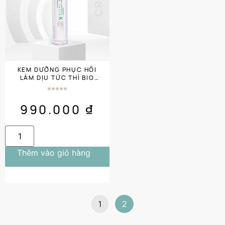
KEM DƯỠNG PHỤC HỒI
LÀM DỊU TỨC THÌ BIO
INTENSIVE K CREAM
USOLAB 50ML
990.000
₫
Thêm vào giỏ hàng
1
2