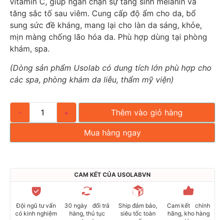
vitamin C, giúp ngăn chặn sự tăng sinh melanin và
tăng sắc tố sau viêm. Cung cấp độ ẩm cho da, bổ
sung sức đề kháng, mang lại cho làn da sáng, khỏe,
mịn màng chống lão hóa da. Phù hợp dùng tại phòng
khám, spa.
(Dòng sản phẩm Usolab có dung tích lớn phù hợp cho
các spa, phòng khám da liễu, thẩm mỹ viện)
-
+
Thêm vào giỏ hàng
Mua hàng ngay
CAM KẾT CỦA USOLABVN
Đội ngũ tư vấn
30 ngày đổi trả
Ship đảm bảo,
Cam kết chính
có kinh nghiệm
hàng, thủ tục
siêu tốc toàn
hãng, kho hàng