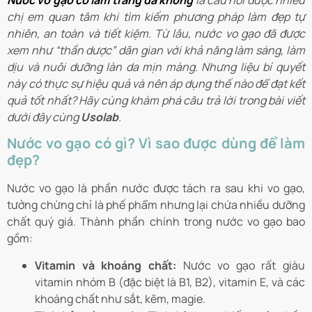
Nước vo gạo có làm trắng da không
là câu hỏi được nhiều
chị em quan tâm khi tìm kiếm phương pháp làm đẹp tự
nhiên, an toàn và tiết kiệm. Từ lâu, nước vo gạo đã được
xem như “thần dược” dân gian với khả năng làm sáng, làm
dịu và nuôi dưỡng làn da mịn màng. Nhưng liệu bí quyết
này có thực sự hiệu quả và nên áp dụng thế nào để đạt kết
quả tốt nhất? Hãy cùng khám phá câu trả lời trong bài viết
dưới đây cùng
Usolab
.
Nước vo gạo có gì? Vì sao được dùng để làm
đẹp?
Nước vo gạo là phần nước được tách ra sau khi vo gạo,
tưởng chừng chỉ là phế phẩm nhưng lại chứa nhiều dưỡng
chất quý giá. Thành phần chính trong nước vo gạo bao
gồm:
Vitamin và khoáng chất:
Nước vo gạo rất giàu
vitamin nhóm B (đặc biệt là B1, B2), vitamin E, và các
khoáng chất như sắt, kẽm, magie.