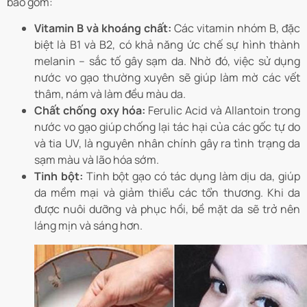
bao gồm:
Vitamin B và khoáng chất:
Các vitamin nhóm B, đặc
biệt là B1 và B2, có khả năng ức chế sự hình thành
melanin – sắc tố gây sạm da. Nhờ đó, việc sử dụng
nước vo gạo thường xuyên sẽ giúp làm mờ các vết
thâm, nám và làm đều màu da.
Chất chống oxy hóa:
Ferulic Acid và Allantoin trong
nước vo gạo giúp chống lại tác hại của các gốc tự do
và tia UV, là nguyên nhân chính gây ra tình trạng da
sạm màu và lão hóa sớm.
Tinh bột:
Tinh bột gạo có tác dụng làm dịu da, giúp
da mềm mại và giảm thiểu các tổn thương. Khi da
được nuôi dưỡng và phục hồi, bề mặt da sẽ trở nên
láng mịn và sáng hơn.