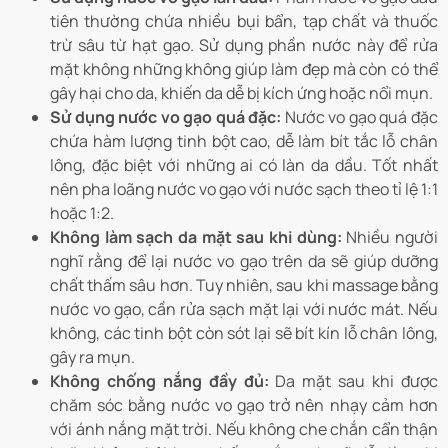
tiên thường chứa nhiều bụi bẩn, tạp chất và thuốc
trừ sâu từ hạt gạo. Sử dụng phần nước này để rửa
mặt không những không giúp làm đẹp mà còn có thể
gây hại cho da, khiến da dễ bị kích ứng hoặc nổi mụn.
Sử dụng nước vo gạo quá đặc:
Nước vo gạo quá đặc
chứa hàm lượng tinh bột cao, dễ làm bít tắc lỗ chân
lông, đặc biệt với những ai có làn da dầu. Tốt nhất
nên pha loãng nước vo gạo với nước sạch theo tỉ lệ 1:1
hoặc 1:2.
Không làm sạch da mặt sau khi dùng:
Nhiều người
nghĩ rằng để lại nước vo gạo trên da sẽ giúp dưỡng
chất thấm sâu hơn. Tuy nhiên, sau khi massage bằng
nước vo gạo, cần rửa sạch mặt lại với nước mát. Nếu
không, các tinh bột còn sót lại sẽ bít kín lỗ chân lông,
gây ra mụn.
Không chống nắng đầy đủ:
Da mặt sau khi được
chăm sóc bằng nước vo gạo trở nên nhạy cảm hơn
với ánh nắng mặt trời. Nếu không che chắn cẩn thận