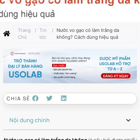
Cập nhật lần cuối:
Tháng 9 10, 2025
Trang
/
Tin
/
Nước vo gạo có làm trắng da
Chủ
tức
không? Cách dùng hiệu quả
CHIA SẺ
Nội dung chính