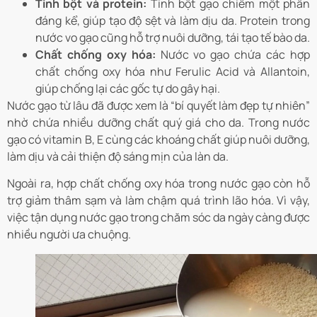
Tinh bột và protein:
Tinh bột gạo chiếm một phần
đáng kể, giúp tạo độ sệt và làm dịu da. Protein trong
nước vo gạo cũng hỗ trợ nuôi dưỡng, tái tạo tế bào da.
Chất chống oxy hóa:
Nước vo gạo chứa các hợp
chất chống oxy hóa như Ferulic Acid và Allantoin,
giúp chống lại các gốc tự do gây hại.
Nước gạo từ lâu đã được xem là “bí quyết làm đẹp tự nhiên”
nhờ chứa nhiều dưỡng chất quý giá cho da. Trong nước
gạo có vitamin B, E cùng các khoáng chất giúp nuôi dưỡng,
làm dịu và cải thiện độ sáng mịn của làn da.
Ngoài ra, hợp chất chống oxy hóa trong nước gạo còn hỗ
trợ giảm thâm sạm và làm chậm quá trình lão hóa. Vì vậy,
việc tận dụng nước gạo trong chăm sóc da ngày càng được
nhiều người ưa chuộng.