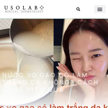
NƯỚC VO GẠO CÓ LÀM
TRẮNG DA KHÔNG? CÁCH
DÙNG HIỆU QUẢ
Đăng bởi
Usolab Việt Nam