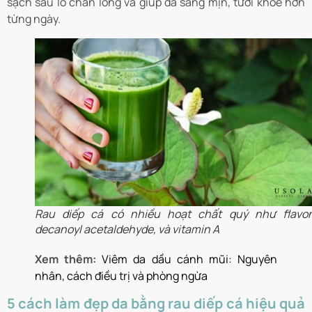
sạch sâu lỗ chân lông và giúp da sáng mịn, tươi khỏe hơn
từng ngày.
Rau diếp cá có nhiều hoạt chất quý như flavon
decanoyl acetaldehyde, và vitamin A
Xem thêm:
Viêm da dầu cánh mũi: Nguyên
nhân, cách điều trị và phòng ngừa
5 cách làm đẹp da bằng rau diếp cá hiệu quả