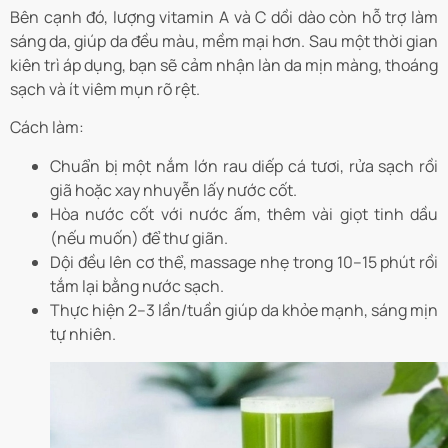
Bên cạnh đó, lượng vitamin A và C dồi dào còn hỗ trợ làm
sáng da, giúp da đều màu, mềm mại hơn. Sau một thời gian
kiên trì áp dụng, bạn sẽ cảm nhận làn da mịn màng, thoáng
sạch và ít viêm mụn rõ rệt.
Cách làm:
Chuẩn bị một nắm lớn rau diếp cá tươi, rửa sạch rồi
giã hoặc xay nhuyễn lấy nước cốt.
Hòa nước cốt với nước ấm, thêm vài giọt tinh dầu
(nếu muốn) để thư giãn.
Dội đều lên cơ thể, massage nhẹ trong 10–15 phút rồi
tắm lại bằng nước sạch.
Thực hiện 2–3 lần/tuần giúp da khỏe mạnh, sáng mịn
tự nhiên.