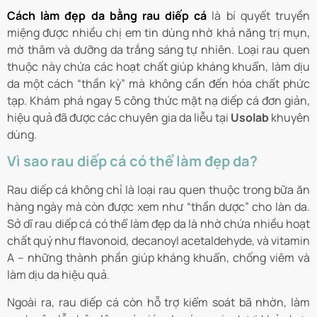
Cách làm đẹp da bằng rau diếp cá
là bí quyết truyền
miệng được nhiều chị em tin dùng nhờ khả năng trị mụn,
mờ thâm và dưỡng da trắng sáng tự nhiên. Loại rau quen
thuộc này chứa các hoạt chất giúp kháng khuẩn, làm dịu
da một cách “thần kỳ” mà không cần đến hóa chất phức
tạp. Khám phá ngay 5 công thức mặt nạ diếp cá đơn giản,
hiệu quả đã được các chuyên gia da liễu tại
Usolab
khuyên
dùng.
Vì sao rau diếp cá có thể làm đẹp da?
Rau diếp cá không chỉ là loại rau quen thuộc trong bữa ăn
hàng ngày mà còn được xem như “thần dược” cho làn da.
Sở dĩ rau diếp cá có thể làm đẹp da là nhờ chứa nhiều hoạt
chất quý như flavonoid, decanoyl acetaldehyde, và vitamin
A – những thành phần giúp kháng khuẩn, chống viêm và
làm dịu da hiệu quả.
Ngoài ra, rau diếp cá còn hỗ trợ kiểm soát bã nhờn, làm