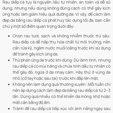
Rau diếp cá tuy là nguyên liệu tự nhiên, an toàn và dễ sử
dụng, nhưng nếu dùng không đúng cách có thể gây kích
ứng hoặc làm giảm hiệu quả dưỡng da. Vì vậy, để cách làm
đẹp da bằng rau diếp cá phát huy tác dụng tối đa, bạn cần
chú ý một số điểm quan trọng dưới đây:
Chọn rau tươi, sạch và không nhiễm thuốc trừ sâu:
Rau diếp cá dễ hấp thụ hóa chất từ môi trường, nên
cần rửa kỹ, ngâm nước muối loãng trước khi sử dụng
để tránh gây kích ứng da.
Thử phản ứng da trước khi dùng: Dù lành tính, nhưng
rau diếp cá có mùi hăng và chứa tinh dầu tự nhiên có
thể gây đỏ, ngứa ở da nhạy cảm. Hãy thử ở vùng da
nhỏ (cổ tay hoặc sau tai) trước khi đắp lên mặt.
Không nên lạm dụng quá thường xuyên: Mỗi tuần chỉ
nên áp dụng cách làm đẹp da bằng rau diếp cá từ 2–3
lần. Dùng quá nhiều có thể khiến da mỏng, khô hoặc
mất cân bằng độ ẩm.
Tránh để rau diếp cá tiếp xúc với ánh nắng ngay sau