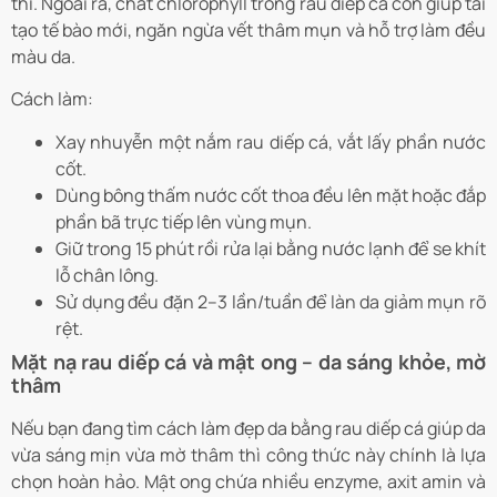
thì. Ngoài ra, chất chlorophyll trong rau diếp cá còn giúp tái
tạo tế bào mới, ngăn ngừa vết thâm mụn và hỗ trợ làm đều
màu da.
Cách làm:
Xay nhuyễn một nắm rau diếp cá, vắt lấy phần nước
cốt.
Dùng bông thấm nước cốt thoa đều lên mặt hoặc đắp
phần bã trực tiếp lên vùng mụn.
Giữ trong 15 phút rồi rửa lại bằng nước lạnh để se khít
lỗ chân lông.
Sử dụng đều đặn 2–3 lần/tuần để làn da giảm mụn rõ
rệt.
Mặt nạ rau diếp cá và mật ong – da sáng khỏe, mờ
thâm
Nếu bạn đang tìm cách làm đẹp da bằng rau diếp cá giúp da
vừa sáng mịn vừa mờ thâm thì công thức này chính là lựa
chọn hoàn hảo. Mật ong chứa nhiều enzyme, axit amin và