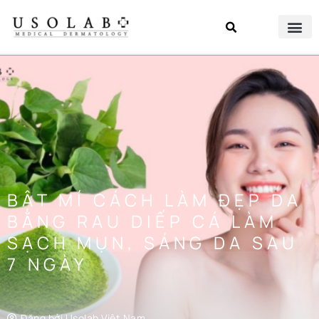
BẬT MÍ CÁCH LÀM ĐẸP DA
BẰNG RAU DIẾP CÁ LÀM
SẠCH MỤN, SÁNG DA SAU
7 NGÀY
Đăng bởi
Usolab Việt Nam