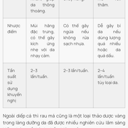
da thông
thâm.
thoáng.
Nhược
Mùi hăng
Có thể gây
Dễ gây bí
điểm
đặc trưng,
ngứa nếu
da nếu
có thể gây
không rửa
dùng lượng
kích ứng
sạch nhựa.
quá nhiều
nhẹ với da
hoặc da
nhạy cảm.
quá dầu.
Tần
2–3
2–3 lần/tuần.
2–4
suất
lần/tuần.
lần/tuần
sử
tùy loại da.
dụng
khuyến
nghị
Ngoài diếp cá thì rau má cũng là một loại thảo dược vàng
trong làng dưỡng da đã được nhiều nghiên cứu lâm sàng