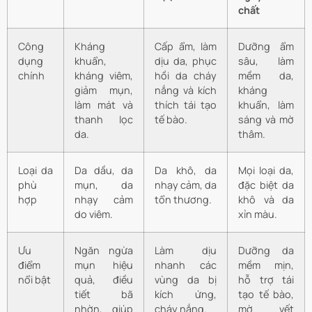
chất
Công
Kháng
Cấp ẩm, làm
Dưỡng ẩm
dụng
khuẩn,
dịu da, phục
sâu, làm
chính
kháng viêm,
hồi da cháy
mềm da,
giảm mụn,
nắng và kích
kháng
làm mát và
thích tái tạo
khuẩn, làm
thanh lọc
tế bào.
sáng và mờ
da.
thâm.
Loại da
Da dầu, da
Da khô, da
Mọi loại da,
phù
mụn, da
nhạy cảm, da
đặc biệt da
hợp
nhạy cảm
tổn thương.
khô và da
do viêm.
xỉn màu.
Ưu
Ngăn ngừa
Làm dịu
Dưỡng da
điểm
mụn hiệu
nhanh các
mềm mịn,
nổi bật
quả, điều
vùng da bị
hỗ trợ tái
tiết bã
kích ứng,
tạo tế bào,
nhờn, giúp
cháy nắng.
mờ vết