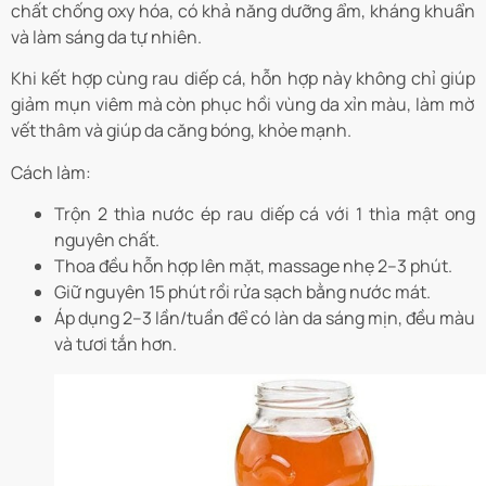
chất chống oxy hóa, có khả năng dưỡng ẩm, kháng khuẩn
và làm sáng da tự nhiên.
Khi kết hợp cùng rau diếp cá, hỗn hợp này không chỉ giúp
giảm mụn viêm mà còn phục hồi vùng da xỉn màu, làm mờ
vết thâm và giúp da căng bóng, khỏe mạnh.
Cách làm:
Trộn 2 thìa nước ép rau diếp cá với 1 thìa mật ong
nguyên chất.
Thoa đều hỗn hợp lên mặt, massage nhẹ 2–3 phút.
Giữ nguyên 15 phút rồi rửa sạch bằng nước mát.
Áp dụng 2–3 lần/tuần để có làn da sáng mịn, đều màu
và tươi tắn hơn.