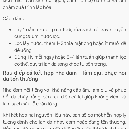
kích thích sản sinh collagen, cải thiện độ đàn hồi và làm
chậm quá trình lão hóa.
Cách làm:
Lấy 1 nắm rau diếp cá tươi, rửa sạch rồi xay nhuyễn
cùng 200ml nước lọc.
Lọc lấy nước, thêm 1–2 thìa mật ong hoặc ít muối để
dễ uống.
Dùng 1 ly mỗi ngày hoặc 3–4 lần/tuần giúp thanh lọc
cơ thể, duy trì làn da sáng khỏe từ bên trong.
Rau diếp cá kết hợp nha đam – làm dịu, phục hồi
da tổn thương
Nha đam nổi tiếng với khả năng cấp ẩm, làm dịu và phục
hồi da cháy nắng, còn rau diếp cá lại giúp kháng viêm và
làm sạch sâu lỗ chân lông.
Khi kết hợp hai nguyên liệu này, bạn sẽ có một hỗn hợp lý
tưởng dành cho làn da nhạy cảm hoặc đang tổn thương.
Hỗn hợp giúp giảm sưng đỏ, dưỡng ẩm tức thì và kích thích