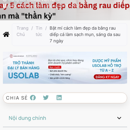
Cập nhật lần cuối:
Tháng 10 19, 2025
Trang
/
Tin
/
Bật mí cách làm đẹp da bằng rau
Chủ
tức
diếp cá làm sạch mụn, sáng da sau
7 ngày
CHIA SẺ
Nội dung chính