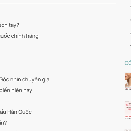
ách tay?
Quốc chính hãng
CÓ
Góc nhìn chuyên gia
iến hiện nay
hẩu Hàn Quốc
ín?