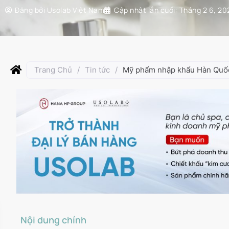
Đăng bởi
Usolab Việt Nam
Cập nhật lần cuối:
Tháng 2 6, 20
Trang Chủ
/
Tin tức
/
Mỹ phẩm nhập khẩu Hàn Quốc 
Nội dung chính