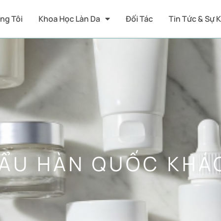
ng Tôi
Khoa Học Làn Da
Đối Tác
Tin Tức & Sự 
ẨU HÀN QUỐC KHÁC