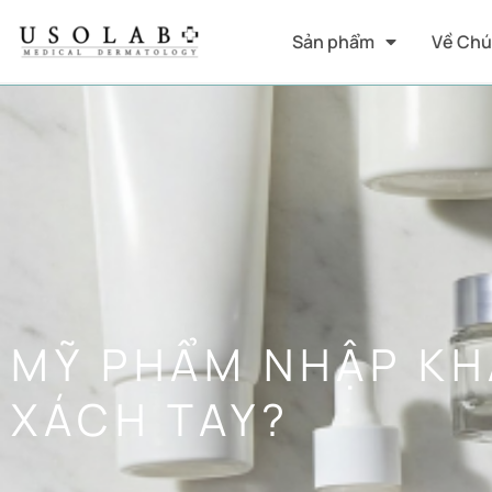
Sản phẩm
Về Chú
MỸ PHẨM NHẬP KH
XÁCH TAY?