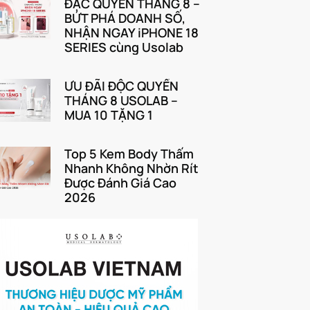
ĐẶC QUYỀN THÁNG 8 –
BỨT PHÁ DOANH SỐ,
NHẬN NGAY iPHONE 18
SERIES cùng Usolab
ƯU ĐÃI ĐỘC QUYỀN
THÁNG 8 USOLAB –
MUA 10 TẶNG 1
Top 5 Kem Body Thấm
Nhanh Không Nhờn Rít
Được Đánh Giá Cao
2026